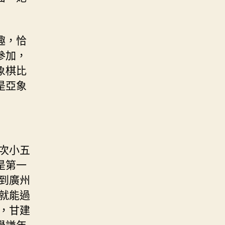
趣，恰
參加，
象棋比
是亞象
次小五
是第一
到廣州
就能過
，甘建
學謙年