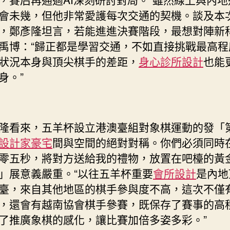
會未幾，但他非常愛護每次交通的契機。談及本
，鄭彥隆坦言，若能進進決賽階段，最想對陣新
禹博：“歸正都是學習交通，不如直接挑戰最高程
狀況本身與頂尖棋手的差距，
身心診所設計
也能
身。”
隆看來，五羊杯設立港澳臺組對象棋運動的發「
設計家豪宅
間與空間的絕對對稱。你們必須同時
零五秒，將對方送給我的禮物，放置在吧檯的黃
」展意義嚴重。“以往五羊杯重要
會所設計
是內地
臺，來自其他地區的棋手參與度不高，這次不僅
，還會有越南協會棋手參賽，既保存了賽事的高
了推廣象棋的感化，讓比賽加倍多姿多彩。”