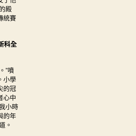
時的殿
傳統賽
新科全
。”噴
。小學
尖的冠
者心中
我小時
與的年
道。