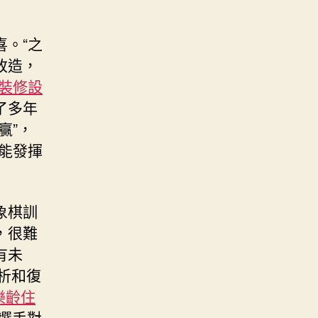
。“之
改造，
裝修設
了多年
贏”，
能發揮
象棋訓
，很難
有未
剖析和復
樂齡住
地選手對