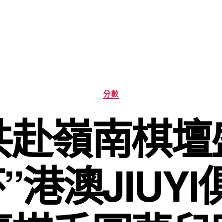
分
分數
類
共赴嶺南棋壇
”港澳JIUY