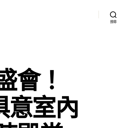
搜尋
盛會！
I俱意室內