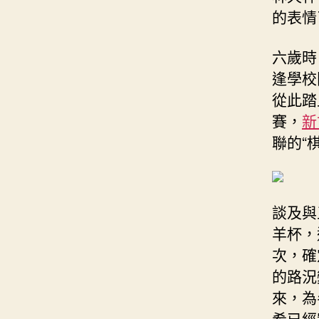
的表情
六歲時
逢學校
從此踏
賽，
新
聯的“
談及與
羊杯，
次，確
的路況
來，為
希已經