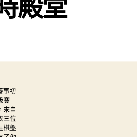
時殿堂
賽事初
級賽
。來自
衣三位
在棋盤
友了他