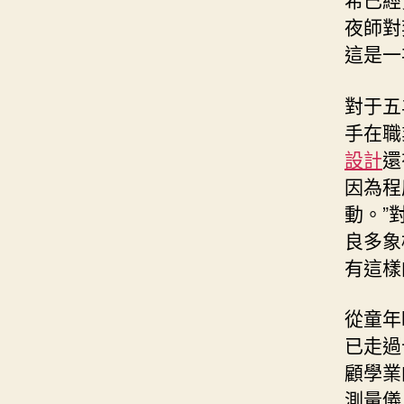
夜師對
這是一
對于五
手在職
設計
還
因為程
動。”
良多象
有這樣
從童年
已走過
顧學業
測量儀