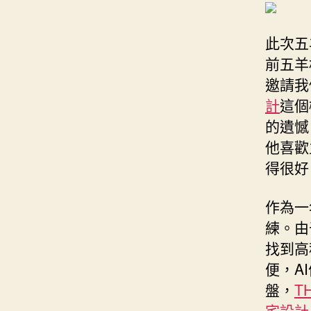
此次五
前五羊
邀請我
計
這個
的遺憾
他喜歡
得很好
作為一
練。由
找到高
便，A
盤，
T
宅設計