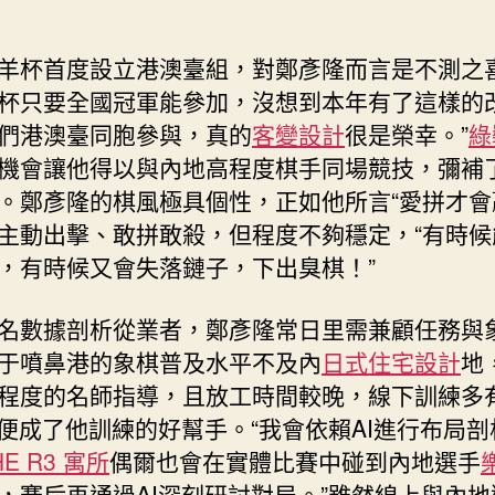
羊杯首度設立港澳臺組，對鄭彥隆而言是不測之喜
杯只要全國冠軍能參加，沒想到本年有了這樣的
們港澳臺同胞參與，真的
客變設計
很是榮幸。”
綠
機會讓他得以與內地高程度棋手同場競技，彌補
。鄭彥隆的棋風極具個性，正如他所言“愛拼才會
主動出擊、敢拼敢殺，但程度不夠穩定，“有時候
，有時候又會失落鏈子，下出臭棋！”
名數據剖析從業者，鄭彥隆常日里需兼顧任務與
于噴鼻港的象棋普及水平不及內
日式住宅設計
地
程度的名師指導，且放工時間較晚，線下訓練多
I便成了他訓練的好幫手。“我會依賴AI進行布局
HE R3 寓所
偶爾也會在實體比賽中碰到內地選手
，賽后再通過AI深刻研討對局。”雖然線上與內