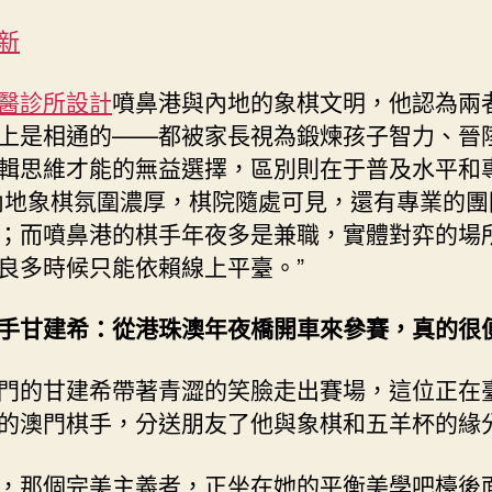
新
醫診所設計
噴鼻港與內地的象棋文明，他認為兩
上是相通的——都被家長視為鍛煉孩子智力、晉
輯思維才能的無益選擇，區別則在于普及水平和
內地象棋氛圍濃厚，棋院隨處可見，還有專業的團
；而噴鼻港的棋手年夜多是兼職，實體對弈的場
良多時候只能依賴線上平臺。”
手甘建希：從港珠澳年夜橋開車來參賽，真的很
門的甘建希帶著青澀的笑臉走出賽場，這位正在
的澳門棋手，分送朋友了他與象棋和五羊杯的緣
，那個完美主義者，正坐在她的平衡美學吧檯後