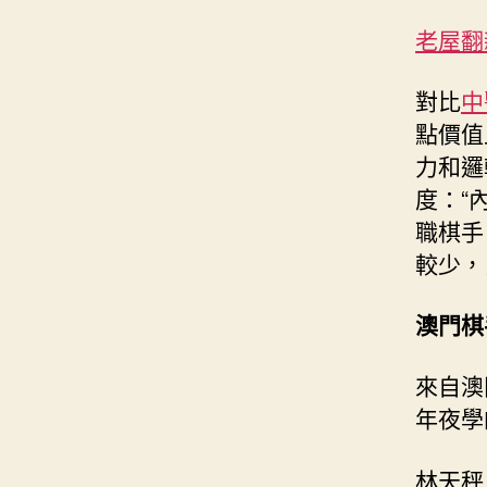
老屋翻
對比
中
點價值
力和邏
度：“
職棋手
較少，
澳門棋
來自澳
年夜學
林天秤