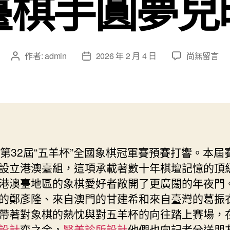
臺棋手圓夢兒
在
作者:
admin
2026 年 2 月 4 日
尚無留言
文
文
〈首
章
章
度
作
發
共
者
佈
赴
日
嶺
期
南
棋
，第32屆“五羊杯”全國象棋冠軍賽預賽打響。本屆
壇
設立港澳臺組，這項承載著數十年棋壇記憶的頂
盛
會！
港澳臺地區的象棋愛好者敞開了更廣闊的年夜門
“五
的鄭彥隆、來自澳門的甘建希和來自臺灣的葛振
羊
帶著對象棋的熱忱與對五羊杯的向往踏上賽場，
杯”
設計
弈之余，
醫美診所設計
他們也向記者分送朋
港