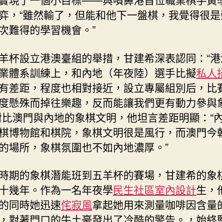
弈，“雖然輸了，但能和他下一盤棋，我覺得很是
次難得的學習機會。”
羊杯設立港澳臺組的舉措，甘建希深表認同：“港
業體系訓練上，和內地（年夜陸）選手比擬
私人
有差距，程度也相對接近，設立專屬組別后，比
度懸殊而掉往樂趣，反而能讓我們更有動力參與
對比澳門與內地的象棋文明，他坦言差距明顯：“
棋博物館和棋院，象棋文明很是風行，而澳門今
的場所，象棋氛圍也不如內地濃厚。”
時期的象棋潛能班到五羊杯的賽場，甘建希的象
十幾年。作為一名年夜學
民生社區室內設計
生，
的同時她迅速
侘寂風
拿起她用來測量咖啡因含量
，對著門口的牛土豪發出了冷酷的警告。，始終