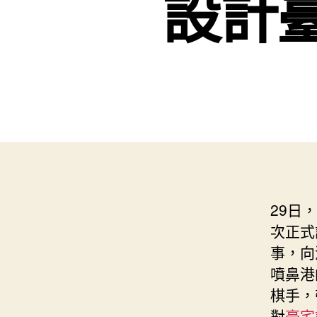
設計
29日
次正式
事，向
噴鼻港
棋手，
對
豪宅