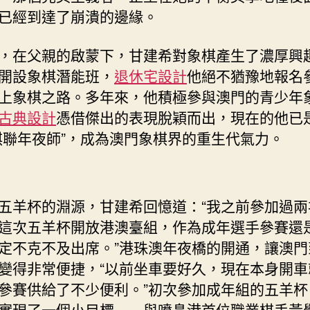
已經到達了崩潰的邊緣。
，在父親的啟蒙下，甘建希對象棋產生了濃厚興
開設象棋潛能班，
退休宅設計
他絕不猶豫地報名
上象棋之路。多年來，他積極參與澳門的青少年
古典設計
憑借傑出的表現脫穎而出，現在的他已
棋聯年夜師”，成為澳門象棋界的重生代氣力。
五羊杯的淵源，甘建希回憶道：“我之前參加過兩
這次五羊杯開放港澳臺組，作為成年選手參賽還
定不克不及出席。”港珠澳年夜橋的開通，讓澳門
變得非常便捷，“以前坐車要好久，現在本身開車
參賽供給了不少便利。”初次參加成年組的五羊杯
實現了一個小目標——與噴鼻港首位職業棋手黃