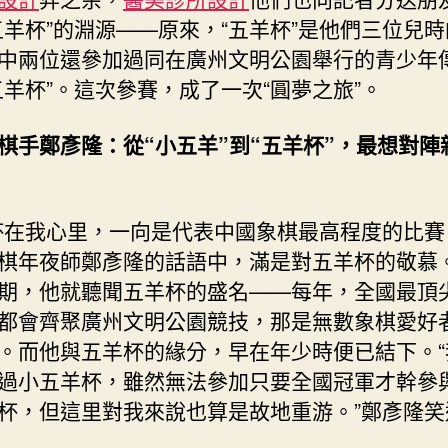
澳
五羊杯”的淵源——原來，“五羊杯”是他們三位兒
JIUYI
中兩位還參加過同在廣州文明公園舉行的青少年
俱
五羊杯”。這次參賽，成了一次“圓夢之旅”。
意
室
內
棋手鄭彥隆：從“小五羊”到“五羊杯”，最想對陣
設
計
臺
杯在我心里，一向是代表中國象棋最高程度的比賽
棋
棋年夜師鄭彥隆的話語中，滿是對五羊杯的敬慕
手
圓
期，他就聽聞五羊杯的盛名——每年，全國最頂
夢
都會齊聚廣州文明公園競技，那是無數象棋愛好
兒
。而他與五羊杯的緣分，早在年少時便已結下。“
時
過小五羊杯，雖然無法參加只要全國冠軍才幹參
殿
堂〉
杯，但這里對我來說也算是故地重游。”鄭彥隆笑
中