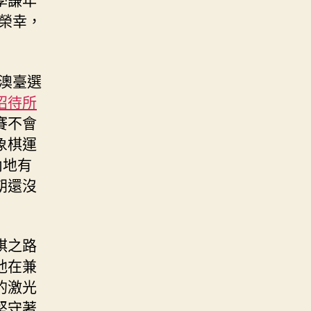
榮幸，
澳臺選
招待所
賽不會
象棋運
內地有
朝還沒
棋之路
他在兼
的激光
堅守著