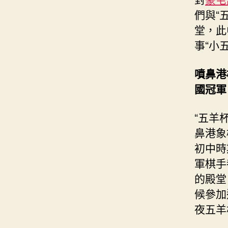
們與“
堂，此
事“小
噴鼻港
國冠軍
“五羊
鼻港象
初中時
軍棋手
的殿堂
候參加
夜五羊