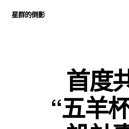
星群的倒影
首度
“五羊杯