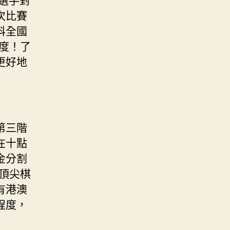
次比賽
科全國
度！了
更好地
第三階
在十點
金分割
頂尖棋
有港澳
程度，