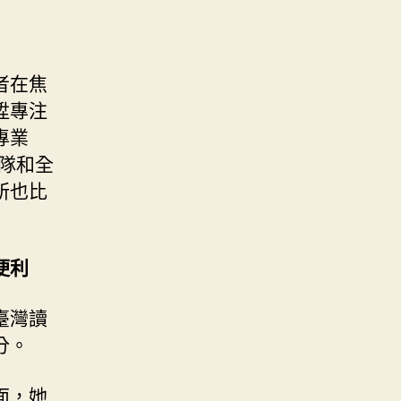
者在焦
陞專注
專業
隊和全
所也比
便利
臺灣讀
分。
面，她