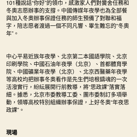
101種說話“你好”的領巾，感激家人們對黌舍任務和
冬奧志愿辦事的支撐。中國傳媒年夜學也為全部餐
與加入冬奧辦事保證任務的師生預備了對聯和福
字，陪志愿者渡過一個不同凡響、畢生難忘的“冬奧
年”。
中心平易近族年夜學、北京第二本國語學院、北京
印刷學院、中國石油年夜學（北京）、首都體育學
院、中國礦業年夜學（北京）、北京西醫藥年夜學
等高校均把辦事冬奧看作是先生們培根鑄魂的一次
活潑實行，紛紜展開行前教導，將“思政課”落實落
細。據悉，北京市委教導工委、團市委制訂多項舉
動，領導高校特別組織辦事保證，上好冬奧“年夜思
政課”。
現場