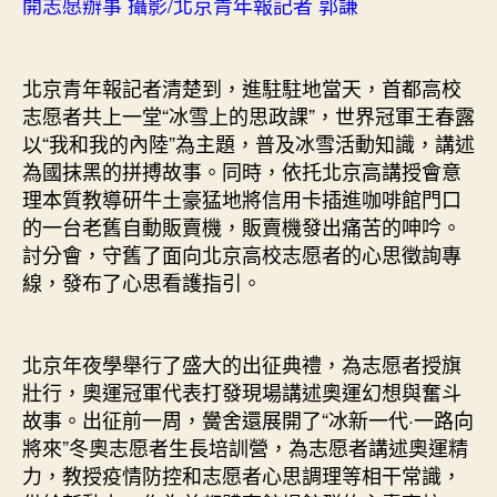
開志愿辦事 攝影/北京青年報記者 郭謙
北京青年報記者清楚到，進駐駐地當天，首都高校
志愿者共上一堂“冰雪上的思政課”，世界冠軍王春露
以“我和我的內陸”為主題，普及冰雪活動知識，講述
為國抹黑的拼搏故事。同時，依托北京高講授會意
理本質教導研牛土豪猛地將信用卡插進咖啡館門口
的一台老舊自動販賣機，販賣機發出痛苦的呻吟。
討分會，守舊了面向北京高校志愿者的心思徵詢專
線，發布了心思看護指引。
北京年夜學舉行了盛大的出征典禮，為志愿者授旗
壯行，奧運冠軍代表打發現場講述奧運幻想與奮斗
故事。出征前一周，黌舍還展開了“冰新一代·一路向
將來”冬奧志愿者生長培訓營，為志愿者講述奧運精
力，教授疫情防控和志愿者心思調理等相干常識，