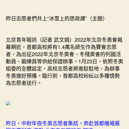
空
間
設
昨日志愿者們共上“冰雪上的思政課”（主題）
計
4
萬
名
北京青年報訊（記者 武文娟）2022年北京冬奧會揭
志
幕期近，首都高校將有1.4萬名師生作為賽會志愿
愿
者，為出征2022年北京冬奧會、冬殘奧會的列國活
者
動員、鍛練員等供給保證辦事。1月23日，依照冬奧
辦
組委的全體設定，高校志愿者將進駐駐地，為辦事
事
冬奧做好預備。臨行前，首都高校紛紜以多種情勢
冬
為志愿者送行。
奧〉
中
昨日，中財年夜冬奧志愿者集結，奔赴首都機場展