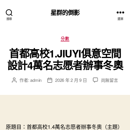
星群的倒影
搜尋
選單
分
分數
類
首都高校1.JIUYI俱意空間
設計4萬名志愿者辦事冬奧
在
作者:
admin
2026 年 2 月 9 日
尚無留言
文
文
〈首
章
章
都
作
發
高
者
佈
校
日
1.JIUYI
期
俱
意
原題目：首都高校1.4萬名志愿者辦事冬奧（主題）