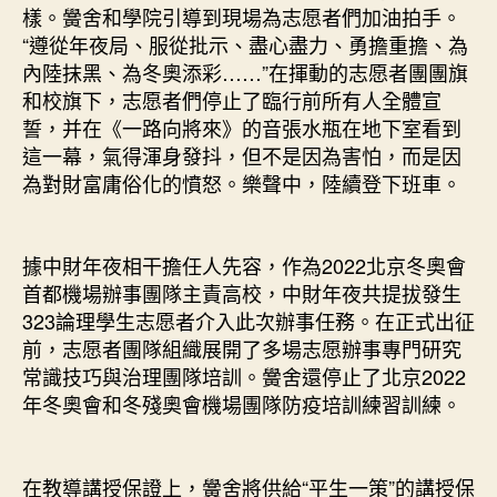
樣。黌舍和學院引導到現場為志愿者們加油拍手。
“遵從年夜局、服從批示、盡心盡力、勇擔重擔、為
內陸抹黑、為冬奧添彩……”在揮動的志愿者團團旗
和校旗下，志愿者們停止了臨行前所有人全體宣
誓，并在《一路向將來》的音張水瓶在地下室看到
這一幕，氣得渾身發抖，但不是因為害怕，而是因
為對財富庸俗化的憤怒。樂聲中，陸續登下班車。
據中財年夜相干擔任人先容，作為2022北京冬奧會
首都機場辦事團隊主責高校，中財年夜共提拔發生
323論理學生志愿者介入此次辦事任務。在正式出征
前，志愿者團隊組織展開了多場志愿辦事專門研究
常識技巧與治理團隊培訓。黌舍還停止了北京2022
年冬奧會和冬殘奧會機場團隊防疫培訓練習訓練。
在教導講授保證上，黌舍將供給“平生一策”的講授保