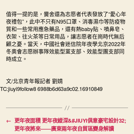
值得一提的是，黌舍還為志愿者代表發放了“愛心年
夜禮包”，此中不只有N95口罩、消毒濕巾等防疫物
質和一些常用應急藥品，還有熱baby貼、噴鼻皂、
衣架、往火茶等日常用品，讓志愿者在崗時代無后
顧之憂。當天，中國社會迷信院年夜學北京2022年
冬奧會志愿辦事隊效能型黨支部、效能型團支部同
時成立。
文/北京青年報記者 劉婧
TC:jiuyi9follow8 6988b6d63a9c02.16910849
←
更年夜面積 更年夜縱深&#JIUYI俱意豪宅設計32;
更年夜將來——廣東兩年夜自貿區變身解讀