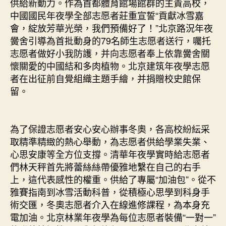
供給新動力。作為首都體育館場館群的主責高校，
中國國民年夜學全部志愿者莊重宣誓“貢獻冰雪嘉
會，綻放芳華光榮，我們預備好了！”北京路況年夜
黌舍引導為首批動身的79名師生志愿者送行，囑托
志愿者做好小我防護，并向志愿者奉上依靠黌舍關
懷關愛的中國結和多肉植物。北京建筑年夜學志愿
者在出征前自覺組織主題手繪，并捐贈校史館保
留。
為了保證志愿者安心安心辦事冬奧，各高校紛紜采
取精準精緻的熱心舉動，為志愿者供給學業失業、
心思安康等全方位支撐。清華年夜學實時給志愿者
們林天秤首先將蕾絲絲帶優雅地繫在自己的右手
上，這代表感性的權重。供給了專屬“加油包”。從不
雅賽指南到冰雪活動科普，從積極心思學到科身手
術交匯，冬奧志愿者介入在線進修課程，為本身充
電加油。北京林業年夜學為每位志愿者裝備“一對一”