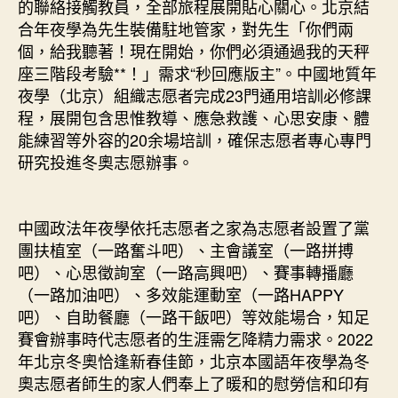
的聯絡接觸教員，全部旅程展開貼心關心。北京結
合年夜學為先生裝備駐地管家，對先生「你們兩
個，給我聽著！現在開始，你們必須通過我的天秤
座三階段考驗**！」需求“秒回應版主”。中國地質年
夜學（北京）組織志愿者完成23門通用培訓必修課
程，展開包含思惟教導、應急救護、心思安康、體
能練習等外容的20余場培訓，確保志愿者專心專門
研究投進冬奧志愿辦事。
中國政法年夜學依托志愿者之家為志愿者設置了黨
團扶植室（一路奮斗吧）、主會議室（一路拼搏
吧）、心思徵詢室（一路高興吧）、賽事轉播廳
（一路加油吧）、多效能運動室（一路HAPPY
吧）、自助餐廳（一路干飯吧）等效能場合，知足
賽會辦事時代志愿者的生涯需乞降精力需求。2022
年北京冬奧恰逢新春佳節，北京本國語年夜學為冬
奧志愿者師生的家人們奉上了暖和的慰勞信和印有