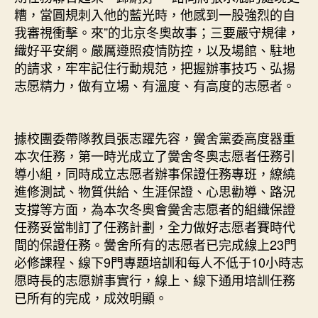
糟，當圓規刺入他的藍光時，他感到一股強烈的自
我審視衝擊。來”的北京冬奧故事；三要嚴守規律，
織好平安網。嚴厲遵照疫情防控，以及場館、駐地
的請求，牢牢記住行動規范，把握辦事技巧、弘揚
志愿精力，做有立場、有溫度、有高度的志愿者。
據校團委帶隊教員張志躍先容，黌舍黨委高度器重
本次任務，第一時光成立了黌舍冬奧志愿者任務引
導小組，同時成立志愿者辦事保證任務專班，繚繞
進修測試、物質供給、生涯保證、心思勸導、路況
支撐等方面，為本次冬奧會黌舍志愿者的組織保證
任務妥當制訂了任務計劃，全力做好志愿者賽時代
間的保證任務。黌舍所有的志愿者已完成線上23門
必修課程、線下9門專題培訓和每人不低于10小時志
愿時長的志愿辦事實行，線上、線下通用培訓任務
已所有的完成，成效明顯。