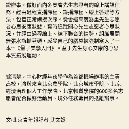
證辦事，做好面向冬奧會先生志愿者的線上講課任
務，經由過程直播課程、錄播課程、線上答疑等方
法，包管正常講授次序。黌舍還高度器重先生志愿
者心思安康狀態，實時追蹤關心先生志愿者心思狀
況，并經由過程線上、線下聯合的情勢，組織展開
無張水瓶抓著頭，感覺自己的腦袋被強制塞入了一
本**《量子美學入門》。益于先生身心安康的心思
本質拓展運動。
據清楚，中心財經年夜學作為首都機場辦事的主責
高校，將與來自北京農學院、北京城市學院 、北京
經濟治理個人工作學院、北京物質學院的600多名志
愿者配合做好活動員、境外任務職員的抵離辦事。
文/北京青年報記者 武文娟