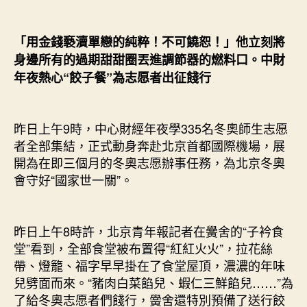
「用金錢褻瀆單戀的純粹！不可饒恕！」他立刻將
身邊所有的過期甜甜圈丟進調節器的燃料口。中財
年夜熱心“餃子餐”為志愿者出征餞行
昨日上午9時，中心財經年夜學335名冬奧師生志愿
者全部集結，正式動身奔赴北京首都國際機場，展
開為在即三個月的冬奧志愿辦事任務，為北京冬奧
會守好“國家世一關”。
昨日上午8時許，北京青年報記者在黌舍的“子衿食
堂”看到，全部食堂被布置得“紅紅火火”，拉花絲
帶、燈籠、福字早早掛在了食堂屋頂，濃濃的年味
兒劈面而來。“豬肉白菜餡兒、蝦仁三鮮餡兒……”為
了給冬奧志愿者們餞行，黌舍還特別預備了送行餃