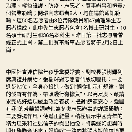
治理、權益維護、防疫、志愿者、賽事辦事和禮賓7
個營業範疇；閉環內志愿者2人，均在場館通訊範
疇。這50名志愿者由3位帶隊教員和47論理學生志
愿者構成，此中先生志愿者包含1名博士研討生，10
名碩士研討生和36名本科生。昨日第一批志愿者曾
經正式上崗，第二批賽事辦事志愿者將于2月2日上
崗。
中國社會迷信院年夜學黨委常委、副校長張樹輝列
席典禮并講話。張樹輝對志愿者們殷切囑托：一要
進步站位，全身心投進。做到“遵從批示有規律、對
的發聲有作為、帶頭踐行有擔負”，以高尺度、嚴請
求完成好這項嚴重政治義務，把對“請黨安心，強國
有我”的芳華誓詞轉化為冬奧志愿辦事的詳細舉動；
二要發揚作風，傳遞正能量。積極展示中國青年的
精力風采和社迷信子的傑出抽像，將奧運幻想與時
期任務聯合起來，歸納好“一路向將張水瓶的處境更