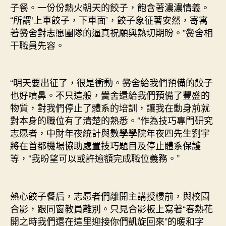
子餐。一份份熱火朝天的餃子，飽含著濃濃情義。
“所謂‘上車餃子，下車面’，餃子象征著安然，寄寓
著黌舍對志愿團隊的逼真祝願與熱切期盼。”黌舍相
干職員先容。
“明天要出征了，很是衝動。黌舍給我們預備的餃子
也好噴鼻。不只這般，黌舍還給我們預備了豐盛的
物質，對我們停止了體系的培訓，讓我在動身前就
對本身的職位有了清楚的熟悉。”作為技巧專門研究
志愿者，中財年夜統計與數學學院年夜四先生劉宇
將在首都機場協助處置技巧題目及停止體系保護
等，“我盼望可以或許逾額完成職位義務。”
熱心餃子餐后，志愿者們離開主講授樓前，與校園
合影，跟同窗教員離別。只見合影板上寫著“春熱花
開之時我們還在這里迎接你們凱旋回來”的暖和字