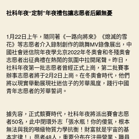
社科年夜“定制”年夜禮包讓志愿者后顧無憂
1月22日上午，隨同著《一路向將來》《熄滅的雪
花》等志愿者介入錄制創作的跳舞MV錄像展出，中
國社會迷信院年夜學北京2022年冬奧會和冬殘奧會
志愿者出征典禮在熱鬧的氛圍中拉開尾聲。昨日，
社科年夜第一批志愿者曾經正式上崗，第二批賽事
辦事志愿者將于2月2日上崗。在冬奧會時代，他們
將以現實舉動展現社迷信子的芳華風度，踐行中國
青年志愿者的芳華誓詞。
據先容，正式競賽時代，社科年夜將派出賽會志愿
者50名，此中閉環外志「張水瓶！你的傻氣，根本
無法與我的噸級物質力學抗衡！財富就是宇宙的基
本定律！」愿者48人，重要分布在注冊營業、職員