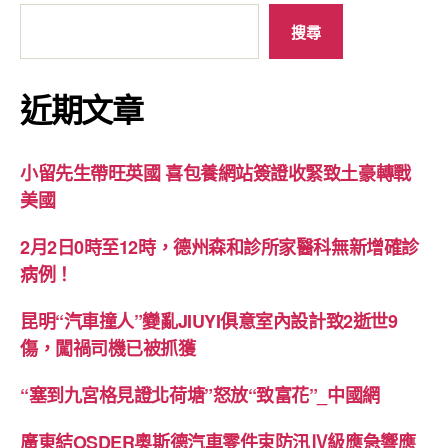
搜尋
近期文章
小留先生帶旺英國 喜包養網站簽證收緊致土豪轉戰
美國
2月2日0時至12時，德州森和診所家醫科無新增確診
病例！
昆明“汽車撞人”變亂JIUYI俱意室內設計致2逝世9
傷，闖禍司機已被抓獲
“塞到九宮格見證北荷塘”怒放“致富花”_中國網
廣東結OSDER奧斯德汽車零件束防汛Ⅳ級應急響應