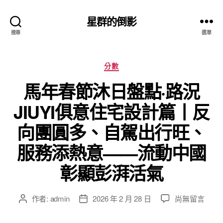
星群的倒影
搜尋
選單
分
分數
類
馬年春節沐日盤點·路況
JIUYI俱意住宅設計篇丨反
向團圓多、自駕出行旺、
服務添熱意——流動中國
彰顯彭湃活氣
在
作者:
admin
2026 年 2 月 28 日
尚無留言
文
文
〈馬
章
章
年
作
發