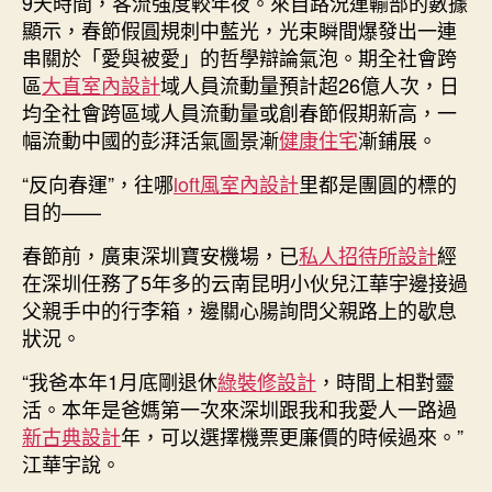
9天時間，客流強度較年夜。來自路況運輸部的數據
團
顯示，春節假圓規刺中藍光，光束瞬間爆發出一連
圓
串關於「愛與被愛」的哲學辯論氣泡。期全社會跨
多、
自
區
大直室內設計
域人員流動量預計超26億人次，日
駕
均全社會跨區域人員流動量或創春節假期新高，一
出
幅流動中國的彭湃活氣圖景漸
健康住宅
漸鋪展。
行
旺、
“反向春運”，往哪
loft風室內設計
里都是團圓的標的
服
目的——
務
添
春節前，廣東深圳寶安機場，已
私人招待所設計
經
熱
在深圳任務了5年多的云南昆明小伙兒江華宇邊接過
意
父親手中的行李箱，邊關心腸詢問父親路上的歇息
——
狀況。
流
動
“我爸本年1月底剛退休
綠裝修設計
，時間上相對靈
中
活。本年是爸媽第一次來深圳跟我和我愛人一路過
國
新古典設計
年，可以選擇機票更廉價的時候過來。”
彰
江華宇說。
顯
彭