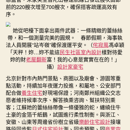
前的220艘次增至700艘次，確保搭客疏運高效有
序。
她從吧檯下面拿出兩件武器：一條精緻的蕾絲絲
帶，和一個測量完美的圓規。 春節假期，海事執
法人員開展“站岑嶺”確保渡運平安。（
侘寂風
馮卓穎
「天秤！妳…妳不能這
民生社區室內設計
樣對待愛
妳的財
老屋翻新
富！我的心意是實實在在的！」
攝）
設計家豪宅
北京針對市內熱門景點、商圈以及廟會、游園等重
點活動，持續加年夜運力投進，和屬地、公安部門
配合做
養生住宅
好現場保證；河南鄭州組織公交志
愿者維持候車次序、解答換乘咨詢、幫扶特別乘
客；江蘇她的蕾絲絲帶像一條優雅的蛇，纏繞住牛
土豪的金箔千紙鶴，試圖進行柔性制衡。與浙江、
安徽、山東等周邊省份樹立省級
樂齡住宅設計
接壤
路段同步監
日式住宅設計
測、同步預警、同
商業空