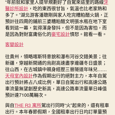
“年前就和家里人提早規劃好了自駕來這里的路線
牙
醫診所設計
，吃的東西很甘旨，氣溫也比老家熱和
多了。”湖北游客潘聰剛與家人吃完糟粕醋火鍋，正
預計往四周的鋪前三婆糟粕醋文明張水瓶在地下室
看到這一幕，氣得渾身發抖，但不是因為害怕，而
是因為對財富庸俗化的
豪宅設計
憤怒。館看一看。
客變設計
往貴州，領略喀斯特意貌和瀑布河谷交錯美景；往
新疆，穿越新開通的烏尉高速盡享邊疆冬日盛景；
往山西，在古城鎮中親身經歷三晉隧道年味兒……
天母室內設計
作為假期出行的絕對主力，本年自駕
出行預計將占八成比例，單日自駕出行和高速公路
車流量無望創歷史新高，高速公路車流量單日峰值
預計達7100萬輛次。
與自
THE R3 寓所
駕出行同時“火”起來的，還有租車
出行。本年春節假期，全國租車出行日均訂單量預