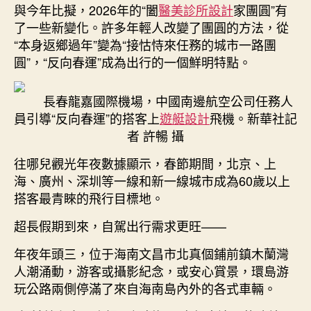
與今年比擬，2026年的“闔
醫美診所設計
家團圓”有
湃
了一些新變化。許多年輕人改變了團圓的方法，從
活
“本身返鄉過年”變為“接怙恃來任務的城市一路團
氣〉
圓”，“反向春運”成為出行的一個鮮明特點。
中
長春龍嘉國際機場，中國南邊航空公司任務人
員引導“反向春運”的搭客上
遊艇設計
飛機。新華社記
者 許暢 攝
往哪兒觀光年夜數據顯示，春節期間，北京、上
海、廣州、深圳等一線和新一線城市成為60歲以上
搭客最青睞的飛行目標地。
超長假期到來，自駕出行需求更旺——
年夜年頭三，位于海南文昌市北真個鋪前鎮木蘭灣
人潮涌動，游客或攝影紀念，或安心賞景，環島游
玩公路兩側停滿了來自海南島內外的各式車輛。