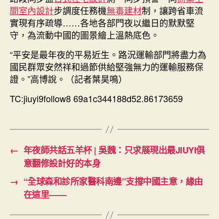
間室內設計
步調度任務機
無毒建材
制，讓跨省車流
實現有序疏導……各地各部門夜以繼日的默默堅
守，為流動中國的圖景繪上溫熱底色。
“平安是最年夜的平易近生。路況運輸部門將盡力為
國民群眾安然祥和過節供給堅強無力的運輸服務保
證。”高博說。（記者葉昊鳴）
TC:jiuyi9follow8 69a1c344188d52.86173659
←
年夜師共話五羊杯 | 吳魏：只求展現出最JIUYI俱
意翻修設計好的本身
→
“全球森和診所家醫科南邊”支撐中國主意，緣由
在這里——