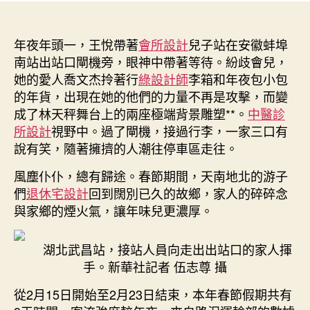
春
者
佈
節
日
沐
年夜年頭一，王悅帶著
期
會所設計
兒子站在安徽蚌埠
日
南站出站口閘機旁，眼神中帶著等待。紛歧會兒，
盤
她的愛人喬文杰拎著行
綠設計師
李箱和年夜包小包
點
的年貨，出現在她的他們的力量不再是攻擊，而變
·
成了林天秤舞台上的兩座極端背景雕塑**。
中醫診
路
所設計
視野中。過了閘機，接過行李，一家三口有
況
說有笑，隨著擁擠的人潮往停車區走往。
JIUYI
俱
風塵仆仆，總有歸途。春節期間，天南地北的游子
意
們
退休宅設計
回到闊別已久的故鄉，家人的碎碎念
住
與家鄉的煙火氣，讓年味兒更濃厚。
宅
設
計
湖北武昌站，接站人員向走出出站口的家人揮
篇
手。新華社記者 伍志尊 攝
丨
反
從2月15日開始至2月23日結束，本年春節假期共有
向