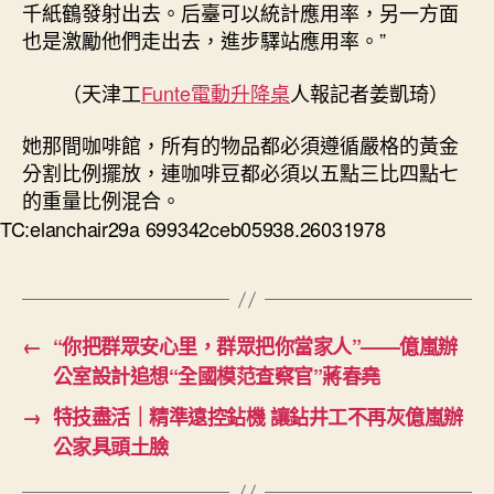
千紙鶴發射出去。后臺可以統計應用率，另一方面
也是激勵他們走出去，進步驛站應用率。”
（天津工
Funte電動升降桌
人報記者姜凱琦）
她那間咖啡館，所有的物品都必須遵循嚴格的黃金
分割比例擺放，連咖啡豆都必須以五點三比四點七
的重量比例混合。
TC:elanchair29a 699342ceb05938.26031978
←
“你把群眾安心里，群眾把你當家人”——億嵐辦
公室設計追想“全國模范查察官”蔣春堯
→
特技盡活｜精準遠控鉆機 讓鉆井工不再灰億嵐辦
公家具頭土臉