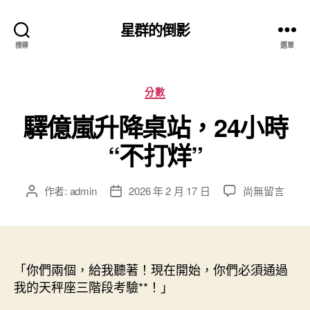
星群的倒影
搜尋
選單
分
分數
類
驛億嵐升降桌站，24小時
“不打烊”
在
作者:
admin
2026 年 2 月 17 日
尚無留言
文
文
〈驛
章
章
億
作
發
嵐
者
佈
升
日
降
「你們兩個，給我聽著！現在開始，你們必須通過
期
桌
我的天秤座三階段考驗**！」
站，