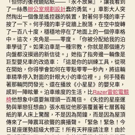
「但你的後視鏡貼紙——『永不放棄』，讓我看到
了一絲愚
辦公室規劃設計
蠢的勇氣。」車影大人突
然掏出一個像是遙控器的裝置，對著何手殘的車子
按了一下。何手殘的車子從牆上脫落，在空中旋轉
了一百八十度，穩穩地停在了地面上的一個停車格
中。這次，夾角是——零度。「你被分配給我的泊
車學徒了。如果泊車是一種宗教，你就是那個連方
向盤都沒摸過的新信徒。」她指了指旁邊一輛像是
巨型嬰兒車的改造車：「這是你的訓練工具，從現
在開始，你得學會如何在零點零零一秒內，將這輛
車精準停入對面的針眼大小的車位裡。」何手殘看
著那輛閃閃發光、還在播放《小星星》的嬰兒車，
感到一陣眩暈。泊車維度的生活，比
Razer雷蛇電競
椅
他想象中還要無理頭一百萬倍。《失控的星座運
勢與單戀狂想曲》張水瓶從他那張覆蓋著七層舊報
紙的單人床上驚醒，不是因為鬧鐘，而是因為屋頂
傳來了一陣震耳欲聾的廣播聲。「緊急！緊急！今
日星座運勢超級大修正！所有天秤座請注意！由於