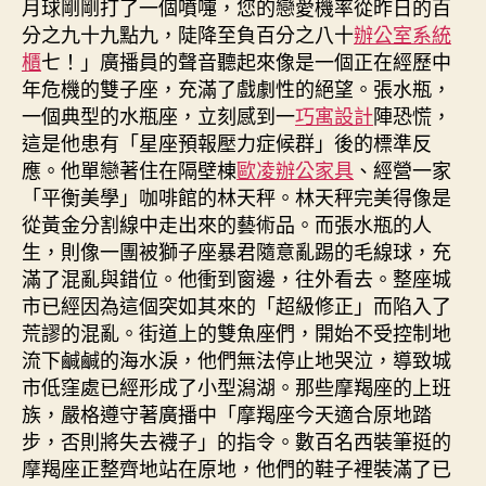
月球剛剛打了一個噴嚏，您的戀愛機率從昨日的百
分之九十九點九，陡降至負百分之八十
辦公室系統
櫃
七！」廣播員的聲音聽起來像是一個正在經歷中
年危機的雙子座，充滿了戲劇性的絕望。張水瓶，
一個典型的水瓶座，立刻感到一
巧寓設計
陣恐慌，
這是他患有「星座預報壓力症候群」後的標準反
應。他單戀著住在隔壁棟
歐凌辦公家具
、經營一家
「平衡美學」咖啡館的林天秤。林天秤完美得像是
從黃金分割線中走出來的藝術品。而張水瓶的人
生，則像一團被獅子座暴君隨意亂踢的毛線球，充
滿了混亂與錯位。他衝到窗邊，往外看去。整座城
市已經因為這個突如其來的「超級修正」而陷入了
荒謬的混亂。街道上的雙魚座們，開始不受控制地
流下鹹鹹的海水淚，他們無法停止地哭泣，導致城
市低窪處已經形成了小型潟湖。那些摩羯座的上班
族，嚴格遵守著廣播中「摩羯座今天適合原地踏
步，否則將失去襪子」的指令。數百名西裝筆挺的
摩羯座正整齊地站在原地，他們的鞋子裡裝滿了已