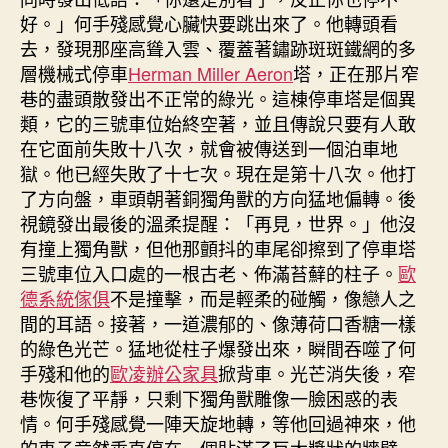
好。」何手殘感覺心臟快要跳出來了。他轉頭看
去，發現那座高聳入雲、覆蓋著鏽跡斑斑鐵網的多
層機械式停車
Herman Miller Aeron
塔，正在那片窄
巷的盡頭散發出不正常的綠光。這棟停車塔是個異
類，它的三號車位始終空著，並且傳說只要有人敢
在它面前失敗十八次，就會被傳送到一個泊車地
獄。他已經失敗了十七次。現在是第十八次。他打
了方向盤，車頭朝著銅獨角獸的方向猛地偏轉。後
視鏡發出最後的溫柔提醒：「再見，世界。」他沒
有撞上獨角獸，但他那顫抖的車尾卻擦到了停車塔
三號車位入口處的一根古老、佈滿苔蘚的柱子。
歐
德系統傢俱
不是撞擊，而是輕柔的碰觸，像戀人之
間的耳語。接著，一道濃郁的、像薄荷口香糖一樣
的綠色光芒。猛地從柱子爆發出來，瞬間吞噬了何
手殘和他的
歐凌辦公家具
掀背車。光芒消失後，窄
巷恢復了平靜，只剩下獨角獸雕像一臉困惑的表
情。何手殘感覺一陣天旋地轉，等他回過神來，他