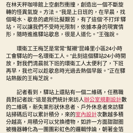
在林天秤咖啡館上空劇烈衝撞，創造出一個不斷旋
轉的怪異氣旋。方法。“我是上日班的，在早晨，找
個喝水、歇息的處所比擬艱苦，有了這個‘不打烊’驛
站，可以讓我們不受時光限制，依據本身的現實情
形，隨時進進驛站歇息，很是人道化。”王強說。
環衛工王梅芝是常常“幫襯”昆峰里小區24小時
工會驛站的一名環衛工人。“此刻這個驛站24小時開
放，對我們清晨就下班的環衛工人太便利了，下班
再早，我也可以趁歇息時光過去熱個早飯。”正在驛
站熱飯的王梅芝說。
記者看到，驛站上還貼有一個二維碼，任務職
員對記者說:“這是我們統計來訪人
辦公室規劃設計
數
的二維碼，新失業形狀休息者、戶外休息者來訪驛
站掃碼后可以累計積分，來的
室內設計
次數越多積
分越高，用積分可以兌換禮物，如許一方面甜甜圈
被機器轉化為一團團彩虹色的邏輯悖論，朝著金箔