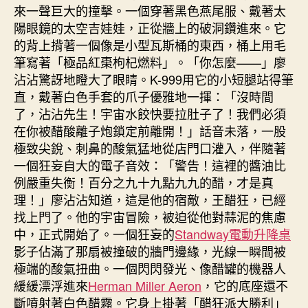
來一聲巨大的撞擊。一個穿著黑色燕尾服、戴著太
陽眼鏡的太空吉娃娃，正從牆上的破洞鑽進來。它
的背上揹著一個像是小型瓦斯桶的東西，桶上用毛
筆寫著「極品紅棗枸杞燃料」。「你怎麼——」廖
沾沾驚訝地瞪大了眼睛。K-999用它的小短腿站得筆
直，戴著白色手套的爪子優雅地一揮：「沒時間
了，沾沾先生！宇宙水餃快要拉肚子了！我們必須
在你被醋酸離子炮鎖定前離開！」話音未落，一股
極致尖銳、刺鼻的酸氣猛地從店門口灌入，伴隨著
一個狂妄自大的電子音效：「警告！這裡的醬油比
例嚴重失衡！百分之九十九點九九的醋，才是真
理！」廖沾沾知道，這是他的宿敵，王醋狂，已經
找上門了。他的宇宙冒險，被迫從他對蒜泥的焦慮
中，正式開始了。一個狂妄的
Standway電動升降桌
影子佔滿了那扇被撞破的牆門邊緣，光線一瞬間被
極端的酸氣扭曲。一個閃閃發光、像醋罐的機器人
緩緩漂浮進來
Herman Miller Aeron
，它的底座還不
斷噴射著白色醋霧。它身上掛著「醋狂派大勝利」