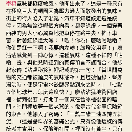
學椅
氣味都極度敏感。他聞出來了，這是一種只有
在極度巨大的麵團因為壓力過大而散發出的氣味。
街上的行人陷入了混亂。汽車不知道該走還是該
停，因為無論從哪個方向看，都是綠燈。一個穿著
西裝的男人小心翼翼地把車停在路中央，搖下車
窗，對著紅綠燈大喊：「喂！你為什麼咕嚕咕嚕？
你倒是紅一下啊！我要向左轉！綠燈沒用啊！」廖
沾沾感覺到一陣心悸。這種氣味，這種不祥的「咕
嚕」聲，與他兒時聽到的家傳預言不謀而合。他想
起家傳《沾醬秘笈》裡記載的第一句：「當世間萬
物的交通都被麵皮的氣味籠罩，且燈號恒綠、聲如
湯沸時，便是宇宙水餃臨界點到來之時。」「七點
五個地球年…怎麼這麼快？」廖沾沾猛地衝回店
裡，衝到後廚，打開了一個藏在舊冰櫃後面的暗
門。暗門裡放著一個老舊的、像是古代金屬保險箱
的東西。他輸入了密碼：「一醬二醋三油四辣五蒜
泥」（這是醬料界的基礎公式，只有像他這樣的傳
統派才會用）。保險箱打開，裡面沒有黃金，只有