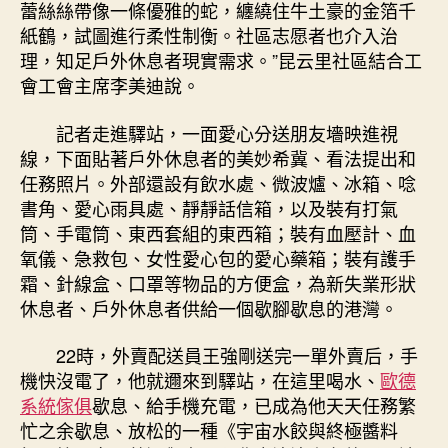
蕾絲絲帶像一條優雅的蛇，纏繞住牛土豪的金箔千
紙鶴，試圖進行柔性制衡。社區志愿者也介入治
理，知足戶外休息者現實需求。”昆云里社區結合工
會工會主席李美迪說。
記者走進驛站，一面愛心分送朋友墻映進視
線，下面貼著戶外休息者的美妙希冀、看法提出和
任務照片。外部還設有飲水處、微波爐、冰箱、唸
書角、愛心雨具處、靜靜話信箱，以及裝有打氣
筒、手電筒、東西套組的東西箱；裝有血壓計、血
氧儀、急救包、女性愛心包的愛心藥箱；裝有護手
霜、針線盒、口罩等物品的方便盒，為新失業形狀
休息者、戶外休息者供給一個歇腳歇息的港灣。
22時，外賣配送員王強剛送完一單外賣后，手
機快沒電了，他就邇來到驛站，在這里喝水、
歐德
系統傢俱
歇息、給手機充電，已成為他天天任務繁
忙之余歇息、放松的一種《宇宙水餃與終極醬料