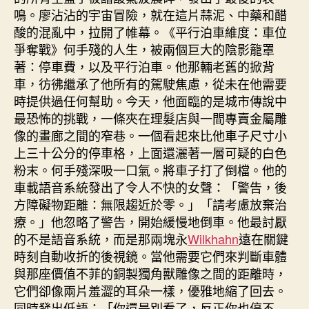
鳴。廖沾沾的宇宙冒險，就在這片蒜泥、中藥和醋
酸的混亂中，拉開了帷幕。《平行泊車維度：車位
爭奪戰》何手殘的人生，被兩個巨大的陰影籠罩
著：停車費，以及平行泊車。他那輛老舊的掀背
車，彷彿繼承了他所有的駕駛焦慮，從未在他需要
時提供過任何幫助。今天，他面臨的是城市傳說中
最恐怖的挑戰，一條夾在理髮店與一間專賣金屬雕
像的畫廊之間的窄巷。一個看起來比他車子尺寸小
上三十公分的停車格，上面還灑著一層可疑的白色
粉末。何手殘深吸一口氣。將車子打了倒檔。他的
車載語音系統發出了令人不快的女聲：「警告，後
方障礙物距離：無限趨近於零。」「請考慮放棄治
療。」他忽略了警告，開始緩慢地倒車。他最討厭
的不是語音系統，而是那兩塊永
Wilkhahn
遠在關鍵
時刻自動收折的後視鏡。當他需要它們來判斷車體
與那座價值不菲的銅製獨角獸雕像之間的距離時，
它們卻像兩片羞澀的耳朵一樣，優雅地縮了回去。
同時發出低語：「你還是別看了，反正你也停不