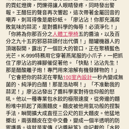
的霓虹燈牌，閃爍得讓人眼睛發疼，同時發出警
報。王醋狂的聲音再次響起，這次帶著金屬回音的
嘲弄，刺耳得像是磨砂紙。「廖沾沾！你那充滿腐
敗氣味的蒜泥，是對醬料學的侮辱！必須淨化！」
「你將為你那百分之
人體工學椅
五的醬油，以及百
分之九十五的邪惡蒜頭付出代價！」醋罐機器人的
頂端裂開，露出了一個巨大的管口，正在聚積藍色
光芒。K-999特務用它穿著燕尾服的小爪子，一把抓
住了廖沾沾的褲腳催促著他。「快點！沾沾先生！
那是醋酸離子炮！專門用來溶解有機發酵物的！」
「它會把你的蒜泥在零點
100室內設計
一秒內變成無
菌的、純淨的白醋！那是浩劫啊！」「不准動我的
蒜泥！」廖沾沾發出了醬料學家對待信仰般的怒
吼。他以一種專業包水餃的極限速度，從旁邊的麵
粉堆中抓起了兩團麵皮。麵皮被他用氣功般的捏製
手法，瞬間擴大成直徑三公尺的巨大麵皮。他猛地
擲出，兩張麵皮在空中交疊，變成一個半透明的防
禦護盾。這就是家傳《沾醬秘笈》中記載的「水餃