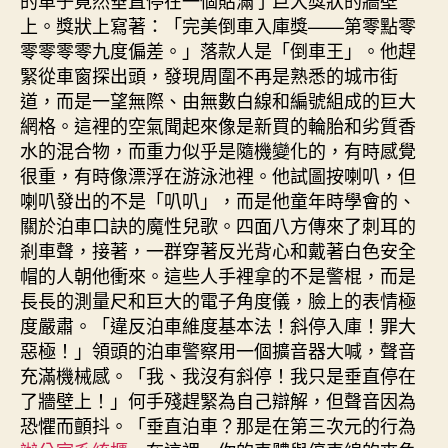
的車子竟然垂直停在一個貼滿了巨大獎狀的牆壁
上。獎狀上寫著：「完美倒車入庫獎——第零點零
零零零零九度偏差。」落款人是「倒車王」。他趕
緊從車窗探出頭，發現周圍不再是熟悉的城市街
道，而是一望無際、由無數白線和編號組成的巨大
網格。這裡的空氣聞起來像是新買的輪胎和劣質香
水的混合物，而重力似乎是隨機變化的，有時感覺
很重，有時像漂浮在游泳池裡。他試圖按喇叭，但
喇叭發出的不是「叭叭」，而是他童年時學會的、
關於泊車口訣的魔性兒歌。四面八方傳來了刺耳的
剎車聲，接著，一群穿著反光背心和戴著白色安全
帽的人朝他衝來。這些人手裡拿的不是警棍，而是
長長的測量尺和巨大的電子角度儀，臉上的表情極
度嚴肅。「違反泊車維度基本法！斜停入庫！罪大
惡極！」領頭的泊車警察用一個擴音器大喊，聲音
充滿機械感。「我、我沒有斜停！我只是垂直停在
了牆壁上！」何手殘趕緊為自己辯解，但聲音因為
恐懼而顫抖。「垂直泊車？那是在第三次元的行為