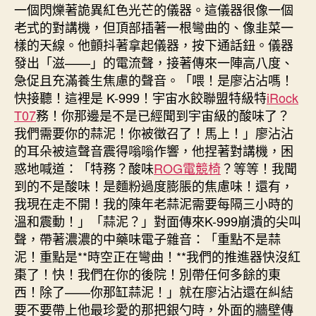
一個閃爍著詭異紅色光芒的儀器。這儀器很像一個
老式的對講機，但頂部插著一根彎曲的、像韭菜一
樣的天線。他顫抖著拿起儀器，按下通話鈕。儀器
發出「滋——」的電流聲，接著傳來一陣高八度、
急促且充滿養生焦慮的聲音。「喂！是廖沾沾嗎！
快接聽！這裡是 K-999！宇宙水餃聯盟特級特
iRock
T07
務！你那邊是不是已經聞到宇宙級的酸味了？
我們需要你的蒜泥！你被徵召了！馬上！」廖沾沾
的耳朵被這聲音震得嗡嗡作響，他捏著對講機，困
惑地喊道：「特務？酸味
ROG電競椅
？等等！我聞
到的不是酸味！是麵粉過度膨脹的焦慮味！還有，
我現在走不開！我的陳年老蒜泥需要每隔三小時的
溫和震動！」「蒜泥？」對面傳來K-999崩潰的尖叫
聲，帶著濃濃的中藥味電子雜音：「重點不是蒜
泥！重點是**時空正在彎曲！**我們的推進器快沒紅
棗了！快！我們在你的後院！別帶任何多餘的東
西！除了——你那缸蒜泥！」就在廖沾沾還在糾結
要不要帶上他最珍愛的那把銀勺時，外面的牆壁傳