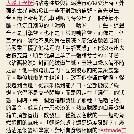
人體工學椅
沾沾專注於與蒜泥進行心靈交流時，外
面的世界開始發出一些不對勁的信號。首先是聲
音。街上所有的汽車喇叭同時發出了一個持續不
斷、低沉且潮濕的「咕嚕——咕嚕——」聲。這聲
音不是引擎聲，也不是正常的鳴笛聲，而像是一個
巨大的、消化不良的胃在哀嚎。廖沾沾皺著眉頭，
這嚴重干擾了他蒜泥的「寧靜冥想」。他決定出去
看個究竟，順手從桌上拿了一張髒兮兮的，印著
《沾醬秘笈》封面的皺衛生紙，塞進口袋以備不時
之需。他一腳踏出店門，立刻被眼前的景象震驚
了。整條城市的主幹道上，數百個交通信號燈，從
東邊到西邊，從高架橋到巷弄口，全部變成了綠
燈。它們不是交替閃爍，而是固定在「通行」的狀
態，同時，每一個燈箱都發出了那種「咕嚕咕嚕」
的聲音，並且有一層淡淡的、熱氣騰騰的白霧從燈
箱的頂部冒出，散發出一種難以名狀的——麵粉蒸
煮過頭的氣味。「麵粉焦慮？還是過度發酵？」廖
沾沾是個醬料學家，對所有食物相關的
bestmade工