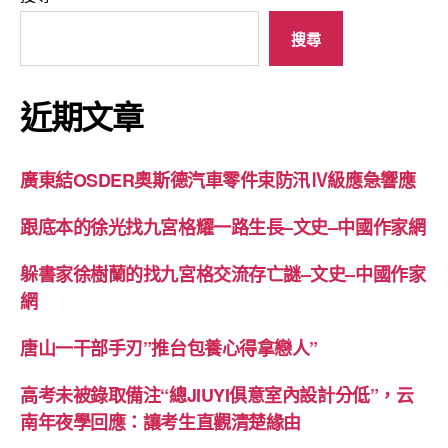
搜尋
近期文章
廣東結OSDER奧斯德汽車零件束防汛Ⅳ級應急響應
跟底本的徐光找九宮格耀一路生長–文史–中國作家網
躲書家徐樹蘭的找九宮格交流存亡謎–文史–中國作家
網
唐山一干部手刃”推台包養心得拿戀人”
高考未被錄取備注“總JIUYI俱意室內設計分低”，云
南年夜學回應：讓考生直觀清楚緣由