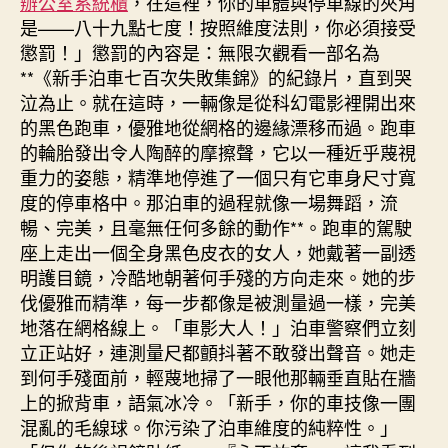
辦公室系統櫃
，在這裡，你的車體與停車線的夾角
是——八十九點七度！按照維度法則，你必須接受
懲罰！」懲罰的內容是：無限次觀看一部名為
**《新手泊車七百次失敗集錦》的紀錄片，直到哭
泣為止。就在這時，一輛像是從科幻電影裡開出來
的黑色跑車，優雅地從網格的邊緣漂移而過。跑車
的輪胎發出令人陶醉的摩擦聲，它以一種近乎蔑視
重力的姿態，精準地停進了一個只有它車身尺寸寬
度的停車格中。那泊車的過程就像一場舞蹈，流
暢、完美，且毫無任何多餘的動作**。跑車的駕駛
座上走出一個全身黑色皮衣的女人，她戴著一副透
明護目鏡，冷酷地朝著何手殘的方向走來。她的步
伐優雅而精準，每一步都像是被測量過一樣，完美
地落在網格線上。「車影大人！」泊車警察們立刻
立正站好，連測量尺都顫抖著不敢發出聲音。她走
到何手殘面前，輕蔑地掃了一眼他那輛垂直貼在牆
上的掀背車，語氣冰冷。「新手，你的車技像一團
混亂的毛線球。你污染了泊車維度的純粹性。」