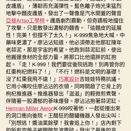
皮護盾」，薄韌而充滿彈性。藍色離子炮光束猛烈
地擊中麵皮護盾，發出了一聲像是汽水開蓋的聲音
亞梭Artso工學椅
。護盾劇烈震動，但奇蹟般地擋住
了攻擊，只是散發出濃郁的麵香。「這麵皮的延展
性！完美！但撐不了太久！」K-999焦急地大喊，中
藥味更濃了。廖沾沾知道，他必須帶走他那缸陳年
老蒜泥，那是宇宙的希望。他跑到蒜泥缸前，使出
他搬運食材的全部力量，將那口比他還胖的缸抱
起。「走！K-999！我們要從後院逃跑！別再管你的
紅棗枸杞燃料了！」「不行！燃料是文明的基礎！
沒了紅棗我飛不遠！」
巧寓設計
吉娃娃特務抗議。
它用小嘴咬住廖沾沾的衣領，同時開啟了它背上的
枸杞推進器。推進器發出「滋滋」的輕微煎煮聲，
伴隨著一股濃郁的蔘味爆發。廖沾沾抱著蒜泥缸、
Herman Miller Aeron
K-999咬著他，一起從撞出來
的洞口衝向後院。王醋狂的醋罐機器人發出尖叫：
「別想逃！醬油黨餘孽！我會追上你！」店內剩下
的所有空盤子被醋酸氣波震碎，發出了最後的哀