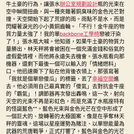
牛土豪的行為，讓張水
辦公室規劃設計
瓶的光束在
空中瞬間扭曲，與一種夾雜著銅臭味的金色光芒對
撞。天空開始下起了荒謬的雨。雨點不是水，而是
閃耀著淚光的小小黃銅齒輪。「不行！金牛座的物
質力量太強了！我的單
backbone工學椅
戀被汙染
了！」張水瓶大喊。他知道，如果牛土豪的物質力
量勝出，林天秤將會被困在一個充滿金錢和俗氣的
虛假愛情裡，而他將永遠失去機會。張水瓶看向那
機器，還剩下最後一個可以輸入的「情緒燃料」
口。他迅速撕下了貼在他背後衣領上，那張寫著
「我就是個單戀傻瓜」的標籤，丟了
幸福空間
進
去。他必須用自己最真實的「傻氣」去對抗金牛座
的「霸氣」！調節器再次發出轟鳴，這一次，射向
天空的光束不再是彩虹色，而是充滿了水瓶座特有
的怪誕藍色**。藍色光束與金色光芒在空中形成了
一個巨大的、旋轉著的太極圖案，像是在爭奪林天
秤的靈魂。這場以星座運勢為賭注、以單戀能量為
武器的荒唐戰爭，正式打響了。藍色與金色的光芒