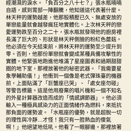
經潮濕的淚水。「負百分之八十七？」張水瓶喃喃
自語，感到胃部一陣翻騰，他知道這代表著什麼。
林天秤的運勢越差，他那股積壓已久、無處安放的
單戀能量就會越發瘋狂地實體化。上次林天秤的戀
愛運勢跌至百分之二十，張水瓶就發現他的廚房裡
長滿了巨大的、形狀是林天秤側臉的粉紅色蘑菇。
他必須在今天結束前，將林天秤的運勢至少提升到
零。否則，他那份單戀就會變成某種具備攻擊性的
實體。他緊張地跑進他堆滿了星座圖表和過期甜甜
圈的地下室，那裡放著他的秘密武器。「我需要星
象學輔助儀！」他衝到一個像是老式彈珠臺的機器
前，上面貼滿了「巨蟹座已哭」、「處女座勿碰」
等警告標籤。這是他用廢棄的唱片機和一個不知名
的外星計算器改造而成的「情感調節器」。他必須
輸入一種極具感染力的正面情緒作為燃料，來抵抗
那負面的運勢波。「水瓶座的優勢，就是超脫一切
的理性與冷靜…才怪！我只有一腔熱血的傻氣
啊！」他絕望地低吼。他看了一眼腳邊。那裡放著