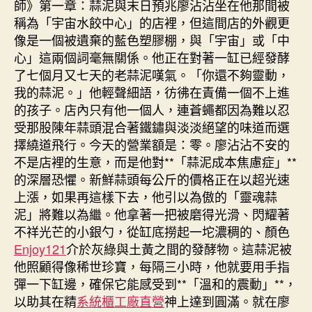
師》第一章：蒜泥與末日預兆廖沾沾坐在他那間被
稱為「宇宙水餃中心」的店裡，但這間店的外觀更
像是一個被遺棄的藍色塑膠棚，與「宇宙」或「中
心」這兩個詞毫無關係。他正在對著一缸已經發酵
了七個月又七天的老蒜泥嘆氣。「你還不夠靈動，
我的蒜泥。」他輕聲細語，彷彿在責備一個不上進
的孩子。店內只有他一個人，連蒼蠅都因為難以忍
受那股陳年蒜頭混合著鐵鏽與淡淡絕望的味道而選
擇繞道飛行。今天的營業額是：零。廖沾沾不安的
不是店裡的生意，而是他對**「蒜泥成本焦慮症」**
的深層恐懼。新鮮蒜頭每公斤的價格正在以超光速
上漲，如果再這樣下去，他引以為傲的「靈魂蒜
泥」將難以為繼。他拿著一把被磨得光滑、閃耀著
不祥光芒的小銀勺，從缸底撈起一坨濃稠的、顏色
Enjoy121
介於灰綠與土黃之間的發酵物。這蒜泥被
他照顧得像稀世珍寶，每隔三小時，他就要用手指
彈一下缸邊，確保它能感受到**「溫和的震動」**，
以助其在精
系統櫃工廠直營
神上達到圓滿。就在廖