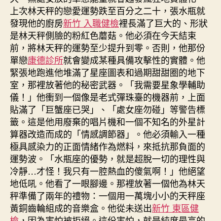
上次林天秤的戀愛運勢跌至百分之二十，張水瓶就
發現他的廚房
新竹 入職健檢
裡長滿了巨大的、形狀
是林天秤側臉的粉紅色蘑菇。他必須在今天結束
前，將林天秤的運勢至少提升到零。否則，他那份
單戀
康德診所
就會變成某種具備攻擊性的實體。他
緊張地跑進他堆滿了星座圖表和過期甜甜圈的地下
室，那裡放著他的秘密武器。「我需要星象學輔助
儀！」他衝到一個像是老式彈珠臺的機器前，上面
貼滿了「巨蟹座已哭」、「處女座勿碰」等警告標
籤。這是他用廢棄的唱片機和一個不知名的外星計
算器改造而成的「情感調節器」。他必須輸入一種
極具感染力的正面情緒作為燃料，來抵抗那負面的
運勢波。「水瓶座的優勢，就是超脫一切的理性與
冷靜…才怪！我只有一腔熱血的傻氣啊！」他絕望
地低吼。他看了一眼腳邊。那裡放著一個他為林天
秤準備了兩年的禮物：一個用一萬塊小小的天秤座
黃銅齒輪組成的音樂盒。他從未送出
新竹 東區健
檢
，因為害怕被拒絕。這份害怕，就是純度最高的