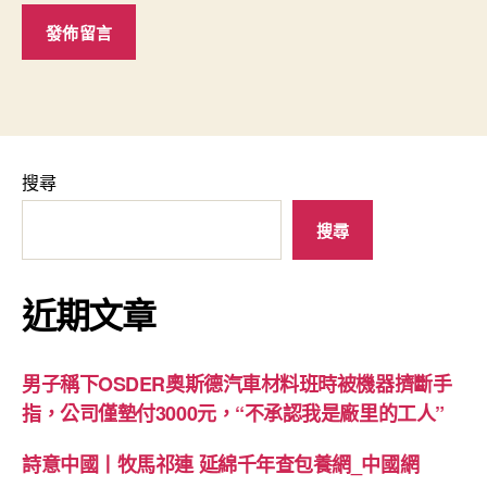
搜尋
搜尋
近期文章
男子稱下OSDER奧斯德汽車材料班時被機器擠斷手
指，公司僅墊付3000元，“不承認我是廠里的工人”
詩意中國丨牧馬祁連 延綿千年查包養網_中國網