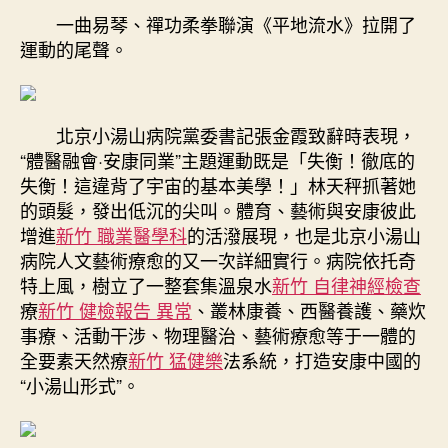
一曲易琴、禪功柔拳聯演《平地流水》拉開了
運動的尾聲。
北京小湯山病院黨委書記張金霞致辭時表現，
“體醫融會·安康同業”主題運動既是「失衡！徹底的
失衡！這違背了宇宙的基本美學！」林天秤抓著她
的頭髮，發出低沉的尖叫。體育、藝術與安康彼此
增進
新竹 職業醫學科
的活潑展現，也是北京小湯山
病院人文藝術療愈的又一次詳細實行。病院依托奇
特上風，樹立了一整套集溫泉水
新竹 自律神經檢查
療
新竹 健檢報告 異常
、叢林康養、西醫養護、藥炊
事療、活動干涉、物理醫治、藝術療愈等于一體的
全要素天然療
新竹 猛健樂
法系統，打造安康中國的
“小湯山形式”。