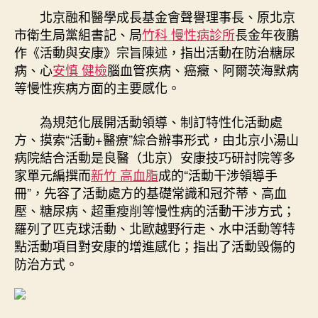
北京融和醫學成長基金會聲譽理事長、原北京
市衛生局黨組書記、局
竹科 慢性病診所
長金年夜鵬
作《活動與安康》宗旨陳述，指出活動在防治糖尿
病、心
安慎 健檢
腦血管疾病、癌癥、阿爾茨海默病
等慢性疾病方面的主要感化。
為規范化展開活動領導、制訂特性化活動處
方、摸索“活動+醫療”綜合辦事形式，由北京小湯山
病院結合活動是良醫（北京）安康技巧研討院等多
家單元編撰而
新竹 高血脂
成的“活動干涉領導手
冊”，先容了活動處方的基礎常識和冠芥蒂、高血
壓、糖尿病、超重瘦削等慢性病的活動干涉方式；
羅列了匹克球活動、北歐越野行走、水中活動等特
點活動項目對安康的增進感化；指出了活動毀傷的
防治方式。