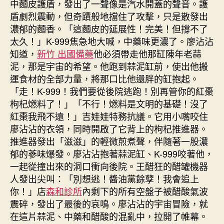
中麵皮護盾，發出了一聲像是汽水開蓋的聲音。護
盾劇烈震動，但奇蹟般地擋住了攻擊，只是散發出
濃郁的麵香。「這麵皮的延展性！完美！但撐不了
太久！」K-999焦急地大喊，中藥味更濃了。廖沾沾
知道，
新竹 出國備藥
他必須帶走他那缸陳年老蒜
泥，那是宇宙的希望。他跑到蒜泥缸前，使出他搬
運食材的全部力量，將那口比他還胖的缸抱起。
「走！K-999！我們要從後院逃跑！別再管你的紅棗
枸杞燃料了！」「不行！燃料是文明的基礎！沒了
紅棗我飛不遠！」吉娃娃特務抗議。它用小嘴咬住
廖沾沾的衣領，同時開啟了它背上的枸杞推進器。
推進器發出「滋滋」的輕微煎煮聲，伴隨著一股濃
郁的蔘味爆發。廖沾沾抱著蒜泥缸、K-999咬著他，
一起從撞出來的洞口衝向後院。王醋狂的醋罐機器
人發出尖叫：「別想逃！醬油黨餘孽！我會追上
你！」店
森和診所
內剩下的所有空盤子被醋酸氣波
震碎，發出了最後的哀鳴。廖沾沾的宇宙冒險，就
在這片蒜泥、中藥和醋酸的混亂中，拉開了帷幕。