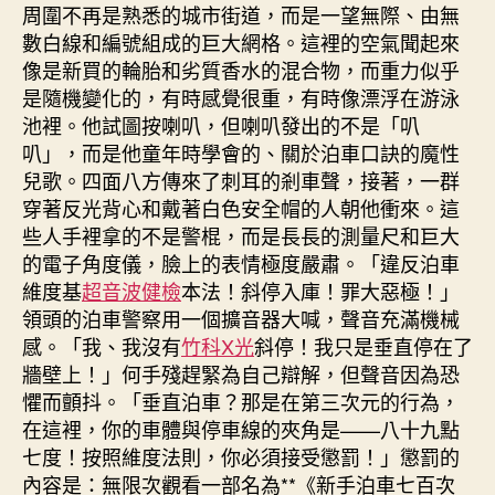
周圍不再是熟悉的城市街道，而是一望無際、由無
數白線和編號組成的巨大網格。這裡的空氣聞起來
像是新買的輪胎和劣質香水的混合物，而重力似乎
是隨機變化的，有時感覺很重，有時像漂浮在游泳
池裡。他試圖按喇叭，但喇叭發出的不是「叭
叭」，而是他童年時學會的、關於泊車口訣的魔性
兒歌。四面八方傳來了刺耳的剎車聲，接著，一群
穿著反光背心和戴著白色安全帽的人朝他衝來。這
些人手裡拿的不是警棍，而是長長的測量尺和巨大
的電子角度儀，臉上的表情極度嚴肅。「違反泊車
維度基
超音波健檢
本法！斜停入庫！罪大惡極！」
領頭的泊車警察用一個擴音器大喊，聲音充滿機械
感。「我、我沒有
竹科X光
斜停！我只是垂直停在了
牆壁上！」何手殘趕緊為自己辯解，但聲音因為恐
懼而顫抖。「垂直泊車？那是在第三次元的行為，
在這裡，你的車體與停車線的夾角是——八十九點
七度！按照維度法則，你必須接受懲罰！」懲罰的
內容是：無限次觀看一部名為**《新手泊車七百次