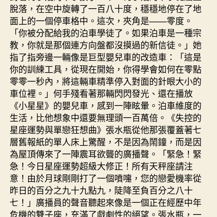
脫落，在空中旋轉了一百八十度，穩穩地停在了地
面上的一個停車格中。這次，夾角是——零度。
「你被分配給我的泊車學徒了。如果泊車是一種宗
教，你就是那個連方向盤都沒摸過的新信徒。」她
指了指旁邊一輛像是巨型嬰兒車的改造車：「這是
你的訓練工具，從現在開始，你得學會如何在零點
零零一秒內，將這輛車精準停入對面的針眼大小的
車位裡。」何手殘看著那輛閃閃發光、還在播放
《小星星》的嬰兒車，感到一陣眩暈。泊車維度的
生活，比他想象中還要無理頭一百萬倍。《失控的
星座運勢與單戀狂想曲》張水瓶從他那張覆蓋著七
層舊報紙的單人床上驚醒，不是因為鬧鐘，而是因
為屋頂傳來了一陣震耳欲聾的廣播聲。「緊急！緊
急！今日星座運勢超級大修正！所有天秤座請注
意！由於月球剛剛打了一個噴嚏，您的戀愛機率從
昨日的百分之九十九點九，陡降至負百分之八十
七！」廣播員的聲音聽起來像是一個正在經歷中年
危機的雙子座，充滿了戲劇性的絕望。張水瓶，一