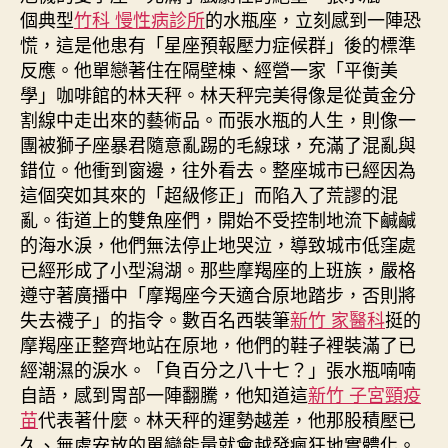
個典型
竹科 慢性病診所
的水瓶座，立刻感到一陣恐
慌，這是他患有「星座預報壓力症候群」後的標準
反應。他單戀著住在隔壁棟、經營一家「平衡美
學」咖啡館的林天秤。林天秤完美得像是從黃金分
割線中走出來的藝術品。而張水瓶的人生，則像一
團被獅子座暴君隨意亂踢的毛線球，充滿了混亂與
錯位。他衝到窗邊，往外看去。整座城市已經因為
這個突如其來的「超級修正」而陷入了荒謬的混
亂。街道上的雙魚座們，開始不受控制地流下鹹鹹
的海水淚，他們無法停止地哭泣，導致城市低窪處
已經形成了小型潟湖。那些摩羯座的上班族，嚴格
遵守著廣播中「摩羯座今天適合原地踏步，否則將
失去襪子」的指令。數百名西裝筆
新竹 家醫科
挺的
摩羯座正整齊地站在原地，他們的鞋子裡裝滿了已
經潮濕的淚水。「負百分之八十七？」張水瓶喃喃
自語，感到胃部一陣翻騰，他知道這
新竹 子宮頸疫
苗
代表著什麼。林天秤的運勢越差，他那股積壓已
久、無處安放的單戀能量就會越發瘋狂地實體化。