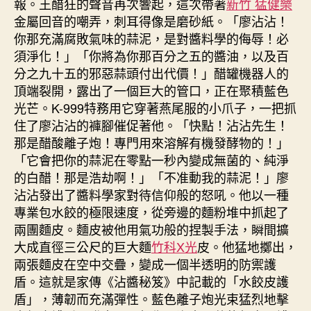
報。王醋狂的聲音再次響起，這次帶著
新竹 猛健樂
金屬回音的嘲弄，刺耳得像是磨砂紙。「廖沾沾！
你那充滿腐敗氣味的蒜泥，是對醬料學的侮辱！必
須淨化！」「你將為你那百分之五的醬油，以及百
分之九十五的邪惡蒜頭付出代價！」醋罐機器人的
頂端裂開，露出了一個巨大的管口，正在聚積藍色
光芒。K-999特務用它穿著燕尾服的小爪子，一把抓
住了廖沾沾的褲腳催促著他。「快點！沾沾先生！
那是醋酸離子炮！專門用來溶解有機發酵物的！」
「它會把你的蒜泥在零點一秒內變成無菌的、純淨
的白醋！那是浩劫啊！」「不准動我的蒜泥！」廖
沾沾發出了醬料學家對待信仰般的怒吼。他以一種
專業包水餃的極限速度，從旁邊的麵粉堆中抓起了
兩團麵皮。麵皮被他用氣功般的捏製手法，瞬間擴
大成直徑三公尺的巨大麵
竹科X光
皮。他猛地擲出，
兩張麵皮在空中交疊，變成一個半透明的防禦護
盾。這就是家傳《沾醬秘笈》中記載的「水餃皮護
盾」，薄韌而充滿彈性。藍色離子炮光束猛烈地擊