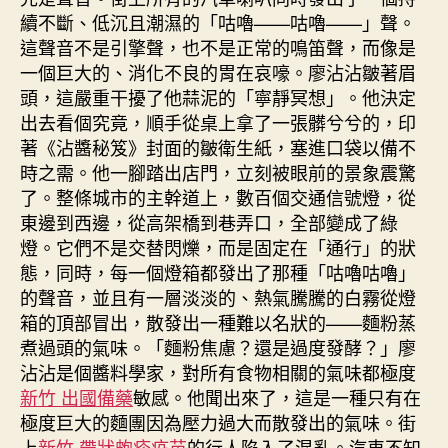
續不斷、低沉且潮濕的「咕嚕——咕嚕——」聲。
這聲音不是引擎聲，也不是正常的鳴笛聲，而像是
一個巨大的、消化不良的胃在哀嚎。廖沾沾皺著眉
頭，這嚴重干擾了他蒜泥的「寧靜冥想」。他決定
出去看個究竟，順手從桌上拿了一張髒兮兮的，印
著《沾醬秘笈》封面的皺衛生紙，塞進口袋以備不
時之需。他一腳踏出店門，立刻被眼前的景象震驚
了。整條城市的主幹道上，數百個交通信號燈，從
東邊到西邊，從高架橋到巷弄口，全部變成了綠
燈。它們不是交替閃爍，而是固定在「通行」的狀
態，同時，每一個燈箱都發出了那種「咕嚕咕嚕」
的聲音，並且有一層淡淡的、熱氣騰騰的白霧從燈
箱的頂部冒出，散發出一種難以名狀的——麵粉蒸
煮過頭的氣味。「麵粉焦慮？還是過度發酵？」廖
沾沾是個醬料學家，對所有食物相關的氣味都極度
新竹 出國備藥
敏感。他聞出來了，這是一種只有在
極度巨大的麵團因為壓力過大而散發出的氣味。街
上
新竹 帶狀皰疹疫苗
的行人陷入了混亂。汽車不知