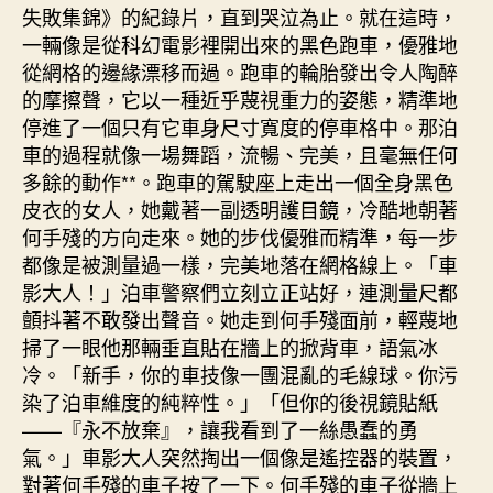
失敗集錦》的紀錄片，直到哭泣為止。就在這時，
一輛像是從科幻電影裡開出來的黑色跑車，優雅地
從網格的邊緣漂移而過。跑車的輪胎發出令人陶醉
的摩擦聲，它以一種近乎蔑視重力的姿態，精準地
停進了一個只有它車身尺寸寬度的停車格中。那泊
車的過程就像一場舞蹈，流暢、完美，且毫無任何
多餘的動作**。跑車的駕駛座上走出一個全身黑色
皮衣的女人，她戴著一副透明護目鏡，冷酷地朝著
何手殘的方向走來。她的步伐優雅而精準，每一步
都像是被測量過一樣，完美地落在網格線上。「車
影大人！」泊車警察們立刻立正站好，連測量尺都
顫抖著不敢發出聲音。她走到何手殘面前，輕蔑地
掃了一眼他那輛垂直貼在牆上的掀背車，語氣冰
冷。「新手，你的車技像一團混亂的毛線球。你污
染了泊車維度的純粹性。」「但你的後視鏡貼紙
——『永不放棄』，讓我看到了一絲愚蠢的勇
氣。」車影大人突然掏出一個像是遙控器的裝置，
對著何手殘的車子按了一下。何手殘的車子從牆上