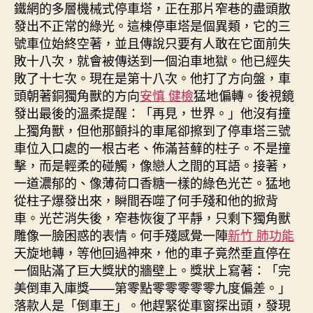
鐵網的多層機械式停車塔，正在那片窄巷的盡頭散
發出不正常的綠光。這棟停車塔是個異類，它的三
號車位始終空著，並且傳說只要有人敢在它面前失
敗十八次，就會被傳送到一個泊車地獄。他已經失
敗了十七次。現在是第十八次。他打了方向盤，車
頭朝著銅獨角獸的方向
安慎 健檢
猛地偏轉。後視鏡
發出最後的溫柔提醒：「再見，世界。」他沒有撞
上獨角獸，但他那顫抖的車尾卻擦到了停車塔三號
車位入口處的一根古老、佈滿苔蘚的柱子。不是撞
擊，而是輕柔的碰觸，像戀人之間的耳語。接著，
一道濃郁的、像薄荷口香糖一樣的綠色光芒。猛地
從柱子爆發出來，瞬間吞噬了何手殘和他的掀背
車。光芒消失後，窄巷恢復了平靜，只剩下獨角獸
雕像一臉困惑的表情。何手殘感覺一陣
新竹 肺功能
天旋地轉，等他回過神來，他的車子竟然垂直停在
一個貼滿了巨大獎狀的牆壁上。獎狀上寫著：「完
美倒車入庫獎——第零點零零零零零九度偏差。」
落款人是「倒車王」。他趕緊從車窗探出頭，發現