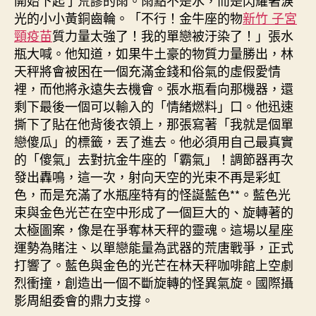
光的小小黃銅齒輪。「不行！金牛座的物
新竹 子宮
頸疫苗
質力量太強了！我的單戀被汙染了！」張水
瓶大喊。他知道，如果牛土豪的物質力量勝出，林
天秤將會被困在一個充滿金錢和俗氣的虛假愛情
裡，而他將永遠失去機會。張水瓶看向那機器，還
剩下最後一個可以輸入的「情緒燃料」口。他迅速
撕下了貼在他背後衣領上，那張寫著「我就是個單
戀傻瓜」的標籤，丟了進去。他必須用自己最真實
的「傻氣」去對抗金牛座的「霸氣」！調節器再次
發出轟鳴，這一次，射向天空的光束不再是彩虹
色，而是充滿了水瓶座特有的怪誕藍色**。藍色光
束與金色光芒在空中形成了一個巨大的、旋轉著的
太極圖案，像是在爭奪林天秤的靈魂。這場以星座
運勢為賭注、以單戀能量為武器的荒唐戰爭，正式
打響了。藍色與金色的光芒在林天秤咖啡館上空劇
烈衝撞，創造出一個不斷旋轉的怪異氣旋。國際攝
影周組委會的鼎力支撐。