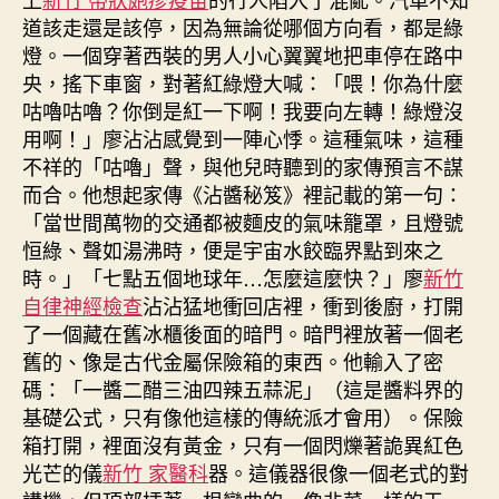
道該走還是該停，因為無論從哪個方向看，都是綠
燈。一個穿著西裝的男人小心翼翼地把車停在路中
央，搖下車窗，對著紅綠燈大喊：「喂！你為什麼
咕嚕咕嚕？你倒是紅一下啊！我要向左轉！綠燈沒
用啊！」廖沾沾感覺到一陣心悸。這種氣味，這種
不祥的「咕嚕」聲，與他兒時聽到的家傳預言不謀
而合。他想起家傳《沾醬秘笈》裡記載的第一句：
「當世間萬物的交通都被麵皮的氣味籠罩，且燈號
恒綠、聲如湯沸時，便是宇宙水餃臨界點到來之
時。」「七點五個地球年…怎麼這麼快？」廖
新竹
自律神經檢查
沾沾猛地衝回店裡，衝到後廚，打開
了一個藏在舊冰櫃後面的暗門。暗門裡放著一個老
舊的、像是古代金屬保險箱的東西。他輸入了密
碼：「一醬二醋三油四辣五蒜泥」（這是醬料界的
基礎公式，只有像他這樣的傳統派才會用）。保險
箱打開，裡面沒有黃金，只有一個閃爍著詭異紅色
光芒的儀
新竹 家醫科
器。這儀器很像一個老式的對