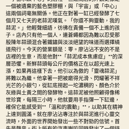
中
一個被遺棄的藍色塑膠棚，與「宇宙」或「中心」
這兩個詞毫無關係。他正在對著一缸已經發酵了七
個月又七天的老蒜泥嘆氣。「你還不夠靈動，我的
蒜泥。」他輕聲細語，彷彿在責備一個不上進的孩
子。店內只有他一個人，連蒼蠅都因為難以忍受那
股陳年蒜頭混合著鐵鏽與淡淡絕望的味道而選擇繞
道飛行。今天的營業額是：零。廖沾沾不安的不是
店裡的生意，而是他對**「蒜泥成本焦慮症」**的深
層恐懼。新鮮蒜頭每公斤的價格正在以超光速上
漲，如果再這樣下去，他引以為傲的「靈魂蒜泥」
將難以為繼。他拿著一把被磨得光滑、閃耀著不祥
光芒的小銀勺，從缸底撈起一坨濃稠的、顏色介於
灰綠與土黃之間的發酵物。這蒜泥被他照顧得像稀
世珍寶，每隔三小時，他就要用手指彈一下缸邊，
確保它能感受到**「溫和的震動」**，以助其在精神
上達到圓滿。就在廖沾沾專注於與蒜泥進行心靈交
流時，外面的世界開始發出一些不對勁的信號。首
先是聲音。街上所有的汽車喇叭同時發出了一個持