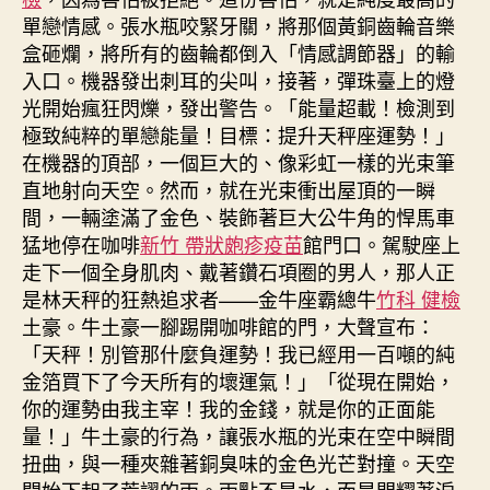
單戀情感。張水瓶咬緊牙關，將那個黃銅齒輪音樂
盒砸爛，將所有的齒輪都倒入「情感調節器」的輸
入口。機器發出刺耳的尖叫，接著，彈珠臺上的燈
光開始瘋狂閃爍，發出警告。「能量超載！檢測到
極致純粹的單戀能量！目標：提升天秤座運勢！」
在機器的頂部，一個巨大的、像彩虹一樣的光束筆
直地射向天空。然而，就在光束衝出屋頂的一瞬
間，一輛塗滿了金色、裝飾著巨大公牛角的悍馬車
猛地停在咖啡
新竹 帶狀皰疹疫苗
館門口。駕駛座上
走下一個全身肌肉、戴著鑽石項圈的男人，那人正
是林天秤的狂熱追求者——金牛座霸總牛
竹科 健檢
土豪。牛土豪一腳踢開咖啡館的門，大聲宣布：
「天秤！別管那什麼負運勢！我已經用一百噸的純
金箔買下了今天所有的壞運氣！」「從現在開始，
你的運勢由我主宰！我的金錢，就是你的正面能
量！」牛土豪的行為，讓張水瓶的光束在空中瞬間
扭曲，與一種夾雜著銅臭味的金色光芒對撞。天空
開始下起了荒謬的雨。雨點不是水，而是閃耀著淚