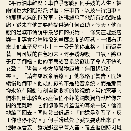
《平行泊車維度：車位爭奪戰》何手殘的人生，被
兩個巨大的陰影籠罩著：停車費，以及平行泊車。
他那輛老舊的掀背車，彷彿繼承了他所有的駕駛焦
慮，從未在他需要時提供過任何幫助。今天，他面
臨的是城市傳說中最恐怖的挑戰，一條夾在理髮店
與一間專賣金屬雕像的畫廊之間的窄巷。一個看起
來比他車子尺寸小上三十公分的停車格，上面還灑
著一層可疑的白色粉末。何手殘深吸一口氣。將車
子打了倒檔。他的車載語音系統發出了令人不快的
女聲：「警告，後方障礙物距離：無限趨近於
零。」「請考慮放棄治療。」他忽略了警告，開始
緩慢地倒車。他最討厭的不是語音系統，而是那兩
塊永遠在關鍵時刻自動收折的後視鏡。當他需要它
們來判斷車體與那座價值不菲的銅製獨角獸雕像之
間的距離時，它們卻像兩片羞澀的耳朵一樣，優雅
地縮了回去。同時發出低語：「你還是別看了，反
正你也停不好。」何手殘感覺心臟快要跳出來了。
他轉頭看去，發現那座高聳入雲、覆蓋著鏽跡斑斑