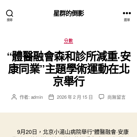
星群的倒影
搜尋
選單
分
分數
類
“體醫融會森和診所減重·安
康同業”主題學術運動在北
京舉行
在
作者:
admin
2026 年 2 月 15 日
尚無留言
文
文
〈“體
章
章
醫
作
發
融
者
佈
會
日
森
9月20日，北京小湯山病院舉行“體醫融會·安康
期
和