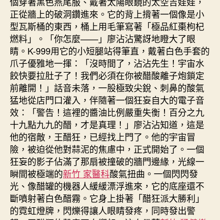
個穿著黑色燕尾服、戴著太陽眼鏡的太空吉娃娃，
正從牆上的破洞鑽進來。它的背上揹著一個像是小
型瓦斯桶的東西，桶上用毛筆寫著「極品紅棗枸杞
燃料」。「你怎麼——」廖沾沾驚訝地瞪大了眼
睛。K-999用它的小短腿站得筆直，戴著白色手套的
爪子優雅地一揮：「沒時間了，沾沾先生！宇宙水
餃快要拉肚子了！我們必須在你被醋酸離子炮鎖定
前離開！」話音未落，一股極致尖銳、刺鼻的酸氣
猛地從店門口灌入，伴隨著一個狂妄自大的電子音
效：「警告！這裡的醬油比例嚴重失衡！百分之九
十九點九九的醋，才是真理！」廖沾沾知道，這是
他的宿敵，王醋狂，已經找上門了。他的宇宙冒
險，被迫從他對蒜泥的焦慮中，正式開始了。一個
狂妄的影子佔滿了那扇被撞破的牆門邊緣，光線一
瞬間被極端的
新竹 家醫科
酸氣扭曲。一個閃閃發
光、像醋罐的機器人緩緩漂浮進來，它的底座還不
斷噴射著白色醋霧。它身上掛著「醋狂派大勝利」
的霓虹燈牌，閃爍得讓人眼睛發疼，同時發出警