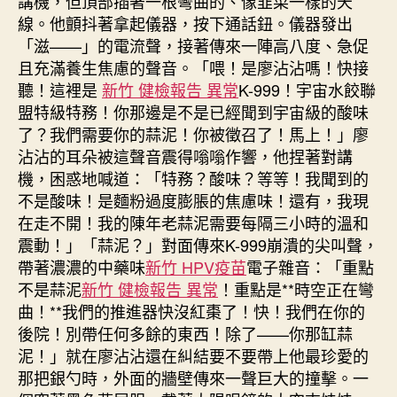
講機，但頂部插著一根彎曲的、像韭菜一樣的天
線。他顫抖著拿起儀器，按下通話鈕。儀器發出
「滋——」的電流聲，接著傳來一陣高八度、急促
且充滿養生焦慮的聲音。「喂！是廖沾沾嗎！快接
聽！這裡是
新竹 健檢報告 異常
K-999！宇宙水餃聯
盟特級特務！你那邊是不是已經聞到宇宙級的酸味
了？我們需要你的蒜泥！你被徵召了！馬上！」廖
沾沾的耳朵被這聲音震得嗡嗡作響，他捏著對講
機，困惑地喊道：「特務？酸味？等等！我聞到的
不是酸味！是麵粉過度膨脹的焦慮味！還有，我現
在走不開！我的陳年老蒜泥需要每隔三小時的溫和
震動！」「蒜泥？」對面傳來K-999崩潰的尖叫聲，
帶著濃濃的中藥味
新竹 HPV疫苗
電子雜音：「重點
不是蒜泥
新竹 健檢報告 異常
！重點是**時空正在彎
曲！**我們的推進器快沒紅棗了！快！我們在你的
後院！別帶任何多餘的東西！除了——你那缸蒜
泥！」就在廖沾沾還在糾結要不要帶上他最珍愛的
那把銀勺時，外面的牆壁傳來一聲巨大的撞擊。一