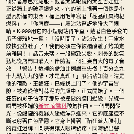
個穿著黑色燕尾服、戴著太陽眼鏡的太空吉娃娃，
正從牆上的破洞鑽進來。它的背上揹著一個像是小
型瓦斯桶的東西，桶上用毛筆寫著「極品紅棗枸杞
燃料」。「你怎麼——」廖沾沾驚訝地瞪大了眼
睛。K-999用它的小短腿站得筆直，戴著白色手套的
爪子優雅地一揮：「沒時間了，沾沾先生！宇宙水
餃快要拉肚子了！我們必須在你被醋酸離子炮鎖定
前離開！」話音未落，一股極致尖銳、刺鼻的酸氣
猛地從店門口灌入，伴隨著一個狂妄自大的電子音
效：「警告！這裡的醬油比例嚴重失衡！百分之九
十九點九九的醋，才是真理！」廖沾沾知道，這是
他的宿敵，王醋狂，已經找上門了。他的宇宙冒
險，被迫從他對蒜泥的焦慮中，正式開始了。一個
狂妄的影子佔滿了那扇被撞破的牆門邊緣，光線一
瞬間被極端的
新竹 家醫科
酸氣扭曲。一個閃閃發
光、像醋罐的機器人緩緩漂浮進來，它的底座還不
斷噴射著白色醋霧。它身上掛著「醋狂派大勝利」
的霓虹燈牌，閃爍得讓人眼睛發疼，同時發出警