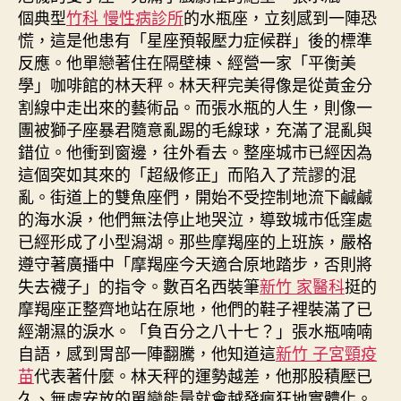
個典型
竹科 慢性病診所
的水瓶座，立刻感到一陣恐
慌，這是他患有「星座預報壓力症候群」後的標準
反應。他單戀著住在隔壁棟、經營一家「平衡美
學」咖啡館的林天秤。林天秤完美得像是從黃金分
割線中走出來的藝術品。而張水瓶的人生，則像一
團被獅子座暴君隨意亂踢的毛線球，充滿了混亂與
錯位。他衝到窗邊，往外看去。整座城市已經因為
這個突如其來的「超級修正」而陷入了荒謬的混
亂。街道上的雙魚座們，開始不受控制地流下鹹鹹
的海水淚，他們無法停止地哭泣，導致城市低窪處
已經形成了小型潟湖。那些摩羯座的上班族，嚴格
遵守著廣播中「摩羯座今天適合原地踏步，否則將
失去襪子」的指令。數百名西裝筆
新竹 家醫科
挺的
摩羯座正整齊地站在原地，他們的鞋子裡裝滿了已
經潮濕的淚水。「負百分之八十七？」張水瓶喃喃
自語，感到胃部一陣翻騰，他知道這
新竹 子宮頸疫
苗
代表著什麼。林天秤的運勢越差，他那股積壓已
久、無處安放的單戀能量就會越發瘋狂地實體化。