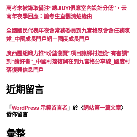
高考未被錄取備注“總JIUYI俱意室內設計分低”，云
南年夜學回應：讓考生直觀清楚緣由
全國國民代表年夜會常務委員到九宮格聚會會任務陳
述_中國成長門戶網－國度成長門戶
廣西團組織力推“盼望瀏覽”項目讓鄉村娃從“有書讀”
到“讀好書”_中國村落復興在到九宮格分享線_國度村
落復興信息門戶
近期留言
「
WordPress 示範留言者
」於〈
網站第一篇文章
〉
發佈留言
彙整