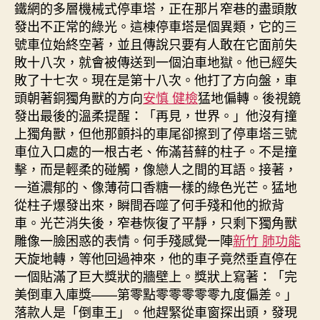
鐵網的多層機械式停車塔，正在那片窄巷的盡頭散
發出不正常的綠光。這棟停車塔是個異類，它的三
號車位始終空著，並且傳說只要有人敢在它面前失
敗十八次，就會被傳送到一個泊車地獄。他已經失
敗了十七次。現在是第十八次。他打了方向盤，車
頭朝著銅獨角獸的方向
安慎 健檢
猛地偏轉。後視鏡
發出最後的溫柔提醒：「再見，世界。」他沒有撞
上獨角獸，但他那顫抖的車尾卻擦到了停車塔三號
車位入口處的一根古老、佈滿苔蘚的柱子。不是撞
擊，而是輕柔的碰觸，像戀人之間的耳語。接著，
一道濃郁的、像薄荷口香糖一樣的綠色光芒。猛地
從柱子爆發出來，瞬間吞噬了何手殘和他的掀背
車。光芒消失後，窄巷恢復了平靜，只剩下獨角獸
雕像一臉困惑的表情。何手殘感覺一陣
新竹 肺功能
天旋地轉，等他回過神來，他的車子竟然垂直停在
一個貼滿了巨大獎狀的牆壁上。獎狀上寫著：「完
美倒車入庫獎——第零點零零零零零九度偏差。」
落款人是「倒車王」。他趕緊從車窗探出頭，發現