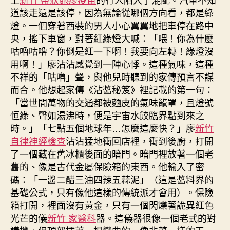
道該走還是該停，因為無論從哪個方向看，都是綠
燈。一個穿著西裝的男人小心翼翼地把車停在路中
央，搖下車窗，對著紅綠燈大喊：「喂！你為什麼
咕嚕咕嚕？你倒是紅一下啊！我要向左轉！綠燈沒
用啊！」廖沾沾感覺到一陣心悸。這種氣味，這種
不祥的「咕嚕」聲，與他兒時聽到的家傳預言不謀
而合。他想起家傳《沾醬秘笈》裡記載的第一句：
「當世間萬物的交通都被麵皮的氣味籠罩，且燈號
恒綠、聲如湯沸時，便是宇宙水餃臨界點到來之
時。」「七點五個地球年…怎麼這麼快？」廖
新竹
自律神經檢查
沾沾猛地衝回店裡，衝到後廚，打開
了一個藏在舊冰櫃後面的暗門。暗門裡放著一個老
舊的、像是古代金屬保險箱的東西。他輸入了密
碼：「一醬二醋三油四辣五蒜泥」（這是醬料界的
基礎公式，只有像他這樣的傳統派才會用）。保險
箱打開，裡面沒有黃金，只有一個閃爍著詭異紅色
光芒的儀
新竹 家醫科
器。這儀器很像一個老式的對