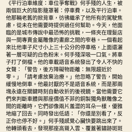
《平行泊車維度：車位爭奪戰》何手殘的人生，被
兩個巨大的陰影籠罩著：停車費，以及平行泊車。
他那輛老舊的掀背車，彷彿繼承了他所有的駕駛焦
慮，從未在他需要時提供過任何幫助。今天，他面
臨的是城市傳說中最恐怖的挑戰，一條夾在理髮店
與一間專賣金屬雕像的畫廊之間的窄巷。一個看起
來比他車子尺寸小上三十公分的停車格，上面還灑
著一層可疑的白色粉末。何手殘深吸一口氣。將車
子打了倒檔。他的車載語音系統發出了令人不快的
女聲：「警告，後方障礙物距離：無限趨近於
零。」「請考慮放棄治療。」他忽略了警告，開始
緩慢地倒車。他最討厭的不是語音系統，而是那兩
塊永遠在關鍵時刻自動收折的後視鏡。當他需要它
們來判斷車體與那座價值不菲的銅製獨角獸雕像之
間的距離時，它們卻像兩片羞澀的耳朵一樣，優雅
地縮了回去。同時發出低語：「你還是別看了，反
正你也停不好。」何手殘感覺心臟快要跳出來了。
他轉頭看去，發現那座高聳入雲、覆蓋著鏽跡斑斑