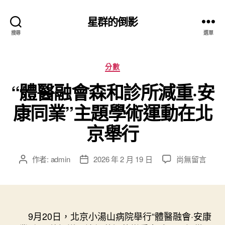
星群的倒影
搜尋
選單
分
分數
類
“體醫融會森和診所減重·安
康同業”主題學術運動在北
京舉行
在
作者:
admin
2026 年 2 月 19 日
尚無留言
文
文
〈“體
章
章
醫
作
發
融
者
佈
會
日
森
9月20日，北京小湯山病院舉行“體醫融會·安康
期
和