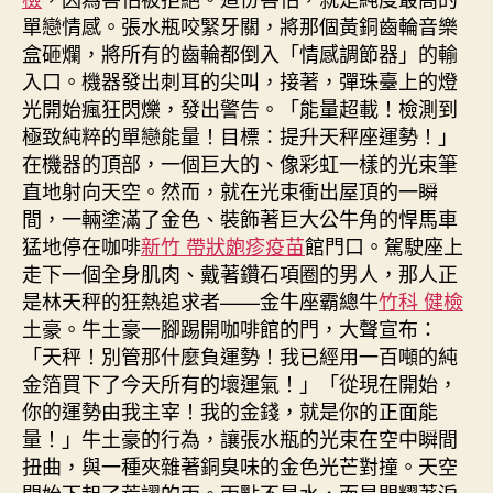
單戀情感。張水瓶咬緊牙關，將那個黃銅齒輪音樂
盒砸爛，將所有的齒輪都倒入「情感調節器」的輸
入口。機器發出刺耳的尖叫，接著，彈珠臺上的燈
光開始瘋狂閃爍，發出警告。「能量超載！檢測到
極致純粹的單戀能量！目標：提升天秤座運勢！」
在機器的頂部，一個巨大的、像彩虹一樣的光束筆
直地射向天空。然而，就在光束衝出屋頂的一瞬
間，一輛塗滿了金色、裝飾著巨大公牛角的悍馬車
猛地停在咖啡
新竹 帶狀皰疹疫苗
館門口。駕駛座上
走下一個全身肌肉、戴著鑽石項圈的男人，那人正
是林天秤的狂熱追求者——金牛座霸總牛
竹科 健檢
土豪。牛土豪一腳踢開咖啡館的門，大聲宣布：
「天秤！別管那什麼負運勢！我已經用一百噸的純
金箔買下了今天所有的壞運氣！」「從現在開始，
你的運勢由我主宰！我的金錢，就是你的正面能
量！」牛土豪的行為，讓張水瓶的光束在空中瞬間
扭曲，與一種夾雜著銅臭味的金色光芒對撞。天空
開始下起了荒謬的雨。雨點不是水，而是閃耀著淚