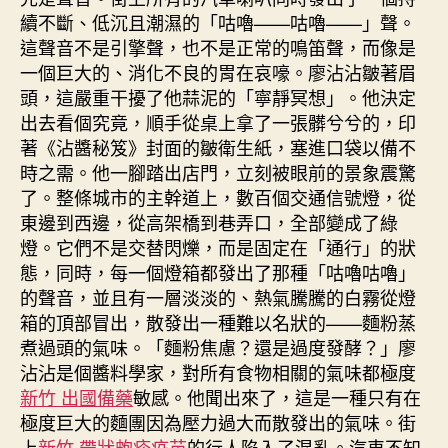
續不斷、低沉且潮濕的「咕嚕——咕嚕——」聲。
這聲音不是引擎聲，也不是正常的鳴笛聲，而像是
一個巨大的、消化不良的胃在哀嚎。廖沾沾皺著眉
頭，這嚴重干擾了他蒜泥的「寧靜冥想」。他決定
出去看個究竟，順手從桌上拿了一張髒兮兮的，印
著《沾醬秘笈》封面的皺衛生紙，塞進口袋以備不
時之需。他一腳踏出店門，立刻被眼前的景象震驚
了。整條城市的主幹道上，數百個交通信號燈，從
東邊到西邊，從高架橋到巷弄口，全部變成了綠
燈。它們不是交替閃爍，而是固定在「通行」的狀
態，同時，每一個燈箱都發出了那種「咕嚕咕嚕」
的聲音，並且有一層淡淡的、熱氣騰騰的白霧從燈
箱的頂部冒出，散發出一種難以名狀的——麵粉蒸
煮過頭的氣味。「麵粉焦慮？還是過度發酵？」廖
沾沾是個醬料學家，對所有食物相關的氣味都極度
新竹 出國備藥
敏感。他聞出來了，這是一種只有在
極度巨大的麵團因為壓力過大而散發出的氣味。街
上
新竹 帶狀皰疹疫苗
的行人陷入了混亂。汽車不知