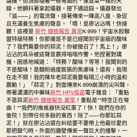
講機，但頂部插著一根彎曲的、像韭菜一樣的天
線。他顫抖著拿起儀器，按下通話鈕。儀器發出
「滋——」的電流聲，接著傳來一陣高八度、急促
且充滿養生焦慮的聲音。「喂！是廖沾沾嗎！快接
聽！這裡是
新竹 健檢報告 異常
K-999！宇宙水餃聯
盟特級特務！你那邊是不是已經聞到宇宙級的酸味
了？我們需要你的蒜泥！你被徵召了！馬上！」廖
沾沾的耳朵被這聲音震得嗡嗡作響，他捏著對講
機，困惑地喊道：「特務？酸味？等等！我聞到的
不是酸味！是麵粉過度膨脹的焦慮味！還有，我現
在走不開！我的陳年老蒜泥需要每隔三小時的溫和
震動！」「蒜泥？」對面傳來K-999崩潰的尖叫聲，
帶著濃濃的中藥味
新竹 HPV疫苗
電子雜音：「重點
不是蒜泥
新竹 健檢報告 異常
！重點是**時空正在彎
曲！**我們的推進器快沒紅棗了！快！我們在你的
後院！別帶任何多餘的東西！除了——你那缸蒜
泥！」就在廖沾沾還在糾結要不要帶上他最珍愛的
那把銀勺時，外面的牆壁傳來一聲巨大的撞擊。一