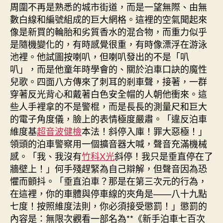
周圍不再是熟悉的城市街道，而是一望無際、由無
數白線和編號組成的巨大網格。這裡的空氣聞起來
像是新買的輪胎和劣質香水的混合物，而重力似乎
是隨機變化的，有時感覺很重，有時像漂浮在游泳
池裡。他試圖按喇叭，但喇叭發出的不是「叭
叭」，而是他童年時學會的、關於泊車口訣的魔性
兒歌。四面八方傳來了刺耳的剎車聲，接著，一群
穿著反光背心和戴著白色安全帽的人朝他衝來。這
些人手裡拿的不是警棍，而是長長的測量尺和巨大
的電子角度儀，臉上的表情極度嚴肅。「違反泊車
維度基
超音波健檢
本法！斜停入庫！罪大惡極！」
領頭的泊車警察用一個擴音器大喊，聲音充滿機械
感。「我、我沒有
竹科X光
斜停！我只是垂直停在了
牆壁上！」何手殘趕緊為自己辯解，但聲音因為恐
懼而顫抖。「垂直泊車？那是在第三次元的行為，
在這裡，你的車體與停車線的夾角是——八十九點
七度！按照維度法則，你必須接受懲罰！」懲罰的
內容是：無限次觀看一部名為**《新手泊車七百次