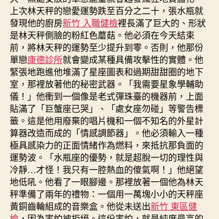
上次林天秤的戀愛運勢跌至百分之二十，張水瓶就
發現他的廚房
新竹 入職健檢
裡長滿了巨大的、形狀
是林天秤側臉的粉紅色蘑菇。他必須在今天結束
前，將林天秤的運勢至少提升到零。否則，他那份
單戀
康德診所
就會變成某種具備攻擊性的實體。他
緊張地跑進他堆滿了星座圖表和過期甜甜圈的地下
室，那裡放著他的秘密武器。「我需要星象學輔助
儀！」他衝到一個像是老式彈珠臺的機器前，上面
貼滿了「巨蟹座已哭」、「處女座勿碰」等警告標
籤。這是他用廢棄的唱片機和一個不知名的外星計
算器改造而成的「情感調節器」。他必須輸入一種
極具感染力的正面情緒作為燃料，來抵抗那負面的
運勢波。「水瓶座的優勢，就是超脫一切的理性與
冷靜…才怪！我只有一腔熱血的傻氣啊！」他絕望
地低吼。他看了一眼腳邊。那裡放著一個他為林天
秤準備了兩年的禮物：一個用一萬塊小小的天秤座
黃銅齒輪組成的音樂盒。他從未送出
新竹 東區健
檢
，因為害怕被拒絕。這份害怕，就是純度最高的