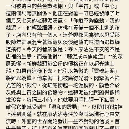
中
一個被遺棄的藍色塑膠棚，與「宇宙」或「中心」
這兩個詞毫無關係。他正在對著一缸已經發酵了七
個月又七天的老蒜泥嘆氣。「你還不夠靈動，我的
蒜泥。」他輕聲細語，彷彿在責備一個不上進的孩
子。店內只有他一個人，連蒼蠅都因為難以忍受那
股陳年蒜頭混合著鐵鏽與淡淡絕望的味道而選擇繞
道飛行。今天的營業額是：零。廖沾沾不安的不是
店裡的生意，而是他對**「蒜泥成本焦慮症」**的深
層恐懼。新鮮蒜頭每公斤的價格正在以超光速上
漲，如果再這樣下去，他引以為傲的「靈魂蒜泥」
將難以為繼。他拿著一把被磨得光滑、閃耀著不祥
光芒的小銀勺，從缸底撈起一坨濃稠的、顏色介於
灰綠與土黃之間的發酵物。這蒜泥被他照顧得像稀
世珍寶，每隔三小時，他就要用手指彈一下缸邊，
確保它能感受到**「溫和的震動」**，以助其在精神
上達到圓滿。就在廖沾沾專注於與蒜泥進行心靈交
流時，外面的世界開始發出一些不對勁的信號。首
先是聲音。街上所有的汽車喇叭同時發出了一個持