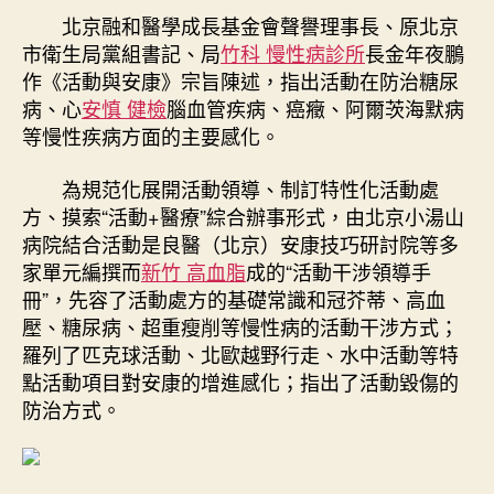
北京融和醫學成長基金會聲譽理事長、原北京
市衛生局黨組書記、局
竹科 慢性病診所
長金年夜鵬
作《活動與安康》宗旨陳述，指出活動在防治糖尿
病、心
安慎 健檢
腦血管疾病、癌癥、阿爾茨海默病
等慢性疾病方面的主要感化。
為規范化展開活動領導、制訂特性化活動處
方、摸索“活動+醫療”綜合辦事形式，由北京小湯山
病院結合活動是良醫（北京）安康技巧研討院等多
家單元編撰而
新竹 高血脂
成的“活動干涉領導手
冊”，先容了活動處方的基礎常識和冠芥蒂、高血
壓、糖尿病、超重瘦削等慢性病的活動干涉方式；
羅列了匹克球活動、北歐越野行走、水中活動等特
點活動項目對安康的增進感化；指出了活動毀傷的
防治方式。