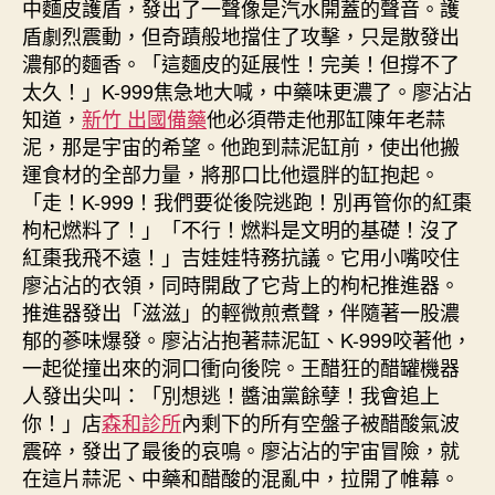
中麵皮護盾，發出了一聲像是汽水開蓋的聲音。護
盾劇烈震動，但奇蹟般地擋住了攻擊，只是散發出
濃郁的麵香。「這麵皮的延展性！完美！但撐不了
太久！」K-999焦急地大喊，中藥味更濃了。廖沾沾
知道，
新竹 出國備藥
他必須帶走他那缸陳年老蒜
泥，那是宇宙的希望。他跑到蒜泥缸前，使出他搬
運食材的全部力量，將那口比他還胖的缸抱起。
「走！K-999！我們要從後院逃跑！別再管你的紅棗
枸杞燃料了！」「不行！燃料是文明的基礎！沒了
紅棗我飛不遠！」吉娃娃特務抗議。它用小嘴咬住
廖沾沾的衣領，同時開啟了它背上的枸杞推進器。
推進器發出「滋滋」的輕微煎煮聲，伴隨著一股濃
郁的蔘味爆發。廖沾沾抱著蒜泥缸、K-999咬著他，
一起從撞出來的洞口衝向後院。王醋狂的醋罐機器
人發出尖叫：「別想逃！醬油黨餘孽！我會追上
你！」店
森和診所
內剩下的所有空盤子被醋酸氣波
震碎，發出了最後的哀鳴。廖沾沾的宇宙冒險，就
在這片蒜泥、中藥和醋酸的混亂中，拉開了帷幕。