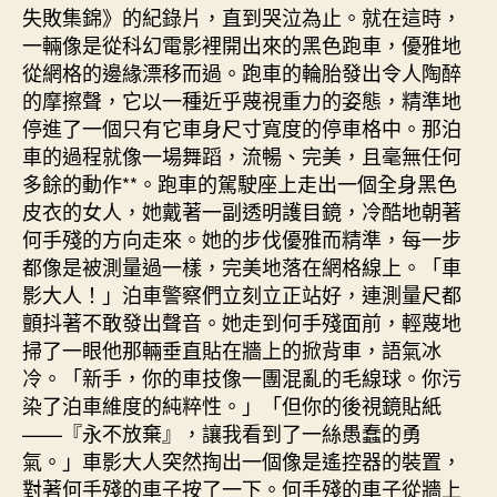
失敗集錦》的紀錄片，直到哭泣為止。就在這時，
一輛像是從科幻電影裡開出來的黑色跑車，優雅地
從網格的邊緣漂移而過。跑車的輪胎發出令人陶醉
的摩擦聲，它以一種近乎蔑視重力的姿態，精準地
停進了一個只有它車身尺寸寬度的停車格中。那泊
車的過程就像一場舞蹈，流暢、完美，且毫無任何
多餘的動作**。跑車的駕駛座上走出一個全身黑色
皮衣的女人，她戴著一副透明護目鏡，冷酷地朝著
何手殘的方向走來。她的步伐優雅而精準，每一步
都像是被測量過一樣，完美地落在網格線上。「車
影大人！」泊車警察們立刻立正站好，連測量尺都
顫抖著不敢發出聲音。她走到何手殘面前，輕蔑地
掃了一眼他那輛垂直貼在牆上的掀背車，語氣冰
冷。「新手，你的車技像一團混亂的毛線球。你污
染了泊車維度的純粹性。」「但你的後視鏡貼紙
——『永不放棄』，讓我看到了一絲愚蠢的勇
氣。」車影大人突然掏出一個像是遙控器的裝置，
對著何手殘的車子按了一下。何手殘的車子從牆上