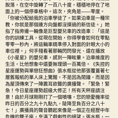
脫落，在空中旋轉了一百八十度，穩穩地停在了地
面上的一個停車格中。這次，夾角是——零度。
「你被分配給我的泊車學徒了。如果泊車是一種宗
教，你就是那個連方向盤都沒摸過的新信徒。」她
指了指旁邊一輛像是巨型嬰兒車的改造車：「這是
你的訓練工具，從現在開始，你得學會如何在零點
零零一秒內，將這輛車精準停入對面的針眼大小的
車位裡。」何手殘看著那輛閃閃發光、還在播放
《小星星》的嬰兒車，感到一陣眩暈。泊車維度的
生活，比他想象中還要無理頭一百萬倍。《失控的
星座運勢與單戀狂想曲》張水瓶從他那張覆蓋著七
層舊報紙的單人床上驚醒，不是因為鬧鐘，而是因
為屋頂傳來了一陣震耳欲聾的廣播聲。「緊急！緊
急！今日星座運勢超級大修正！所有天秤座請注
意！由於月球剛剛打了一個噴嚏，您的戀愛機率從
昨日的百分之九十九點九，陡降至負百分之八十
七！」廣播員的聲音聽起來像是一個正在經歷中年
危機的雙子座，充滿了戲劇性的絕望。張水瓶，一