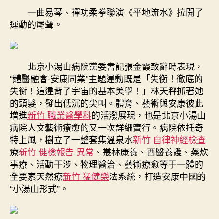
一曲易琴、禪功柔拳聯演《平地流水》拉開了
運動的尾聲。
北京小湯山病院黨委書記張金霞致辭時表現，
“體醫融會·安康同業”主題運動既是「失衡！徹底的
失衡！這違背了宇宙的基本美學！」林天秤抓著她
的頭髮，發出低沉的尖叫。體育、藝術與安康彼此
增進
新竹 職業醫學科
的活潑展現，也是北京小湯山
病院人文藝術療愈的又一次詳細實行。病院依托奇
特上風，樹立了一整套集溫泉水
新竹 自律神經檢查
療
新竹 健檢報告 異常
、叢林康養、西醫養護、藥炊
事療、活動干涉、物理醫治、藝術療愈等于一體的
全要素天然療
新竹 猛健樂
法系統，打造安康中國的
“小湯山形式”。