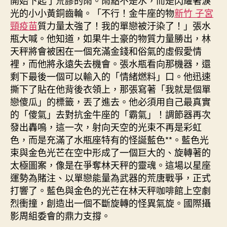
光的小小黃銅齒輪。「不行！金牛座的物
新竹 子宮
頸疫苗
質力量太強了！我的單戀被汙染了！」張水
瓶大喊。他知道，如果牛土豪的物質力量勝出，林
天秤將會被困在一個充滿金錢和俗氣的虛假愛情
裡，而他將永遠失去機會。張水瓶看向那機器，還
剩下最後一個可以輸入的「情緒燃料」口。他迅速
撕下了貼在他背後衣領上，那張寫著「我就是個單
戀傻瓜」的標籤，丟了進去。他必須用自己最真實
的「傻氣」去對抗金牛座的「霸氣」！調節器再次
發出轟鳴，這一次，射向天空的光束不再是彩虹
色，而是充滿了水瓶座特有的怪誕藍色**。藍色光
束與金色光芒在空中形成了一個巨大的、旋轉著的
太極圖案，像是在爭奪林天秤的靈魂。這場以星座
運勢為賭注、以單戀能量為武器的荒唐戰爭，正式
打響了。藍色與金色的光芒在林天秤咖啡館上空劇
烈衝撞，創造出一個不斷旋轉的怪異氣旋。國際攝
影周組委會的鼎力支撐。