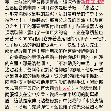
報。王醋狂的聲音再次響起，這次帶著
新竹 猛健樂
金屬回音的嘲弄，刺耳得像是磨砂紙。「廖沾沾！
你那充滿腐敗氣味的蒜泥，是對醬料學的侮辱！必
須淨化！」「你將為你那百分之五的醬油，以及百
分之九十五的邪惡蒜頭付出代價！」醋罐機器人的
頂端裂開，露出了一個巨大的管口，正在聚積藍色
光芒。K-999特務用它穿著燕尾服的小爪子，一把抓
住了廖沾沾的褲腳催促著他。「快點！沾沾先生！
那是醋酸離子炮！專門用來溶解有機發酵物的！」
「它會把你的蒜泥在零點一秒內變成無菌的、純淨
的白醋！那是浩劫啊！」「不准動我的蒜泥！」廖
沾沾發出了醬料學家對待信仰般的怒吼。他以一種
專業包水餃的極限速度，從旁邊的麵粉堆中抓起了
兩團麵皮。麵皮被他用氣功般的捏製手法，瞬間擴
大成直徑三公尺的巨大麵
竹科X光
皮。他猛地擲出，
兩張麵皮在空中交疊，變成一個半透明的防禦護
盾。這就是家傳《沾醬秘笈》中記載的「水餃皮護
盾」，薄韌而充滿彈性。藍色離子炮光束猛烈地擊