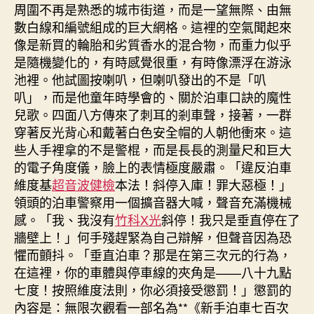
周圍不再是熟悉的城市街道，而是一望無際、由無
數白線和編號組成的巨大網格。這裡的空氣聞起來
像是新買的輪胎和劣質香水的混合物，而重力似乎
是隨機變化的，有時感覺很重，有時像漂浮在游泳
池裡。他試圖按喇叭，但喇叭發出的不是「叭
叭」，而是他童年時學會的、關於泊車口訣的魔性
兒歌。四面八方傳來了刺耳的剎車聲，接著，一群
穿著反光背心和戴著白色安全帽的人朝他衝來。這
些人手裡拿的不是警棍，而是長長的測量尺和巨大
的電子角度儀，臉上的表情極度嚴肅。「違反泊車
維度基
超音波健檢
本法！斜停入庫！罪大惡極！」
領頭的泊車警察用一個擴音器大喊，聲音充滿機械
感。「我、我沒有
竹科X光
斜停！我只是垂直停在了
牆壁上！」何手殘趕緊為自己辯解，但聲音因為恐
懼而顫抖。「垂直泊車？那是在第三次元的行為，
在這裡，你的車體與停車線的夾角是——八十九點
七度！按照維度法則，你必須接受懲罰！」懲罰的
內容是：無限次觀看一部名為**《新手泊車七百次