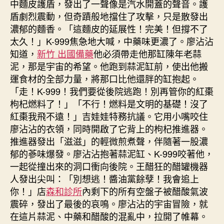
中麵皮護盾，發出了一聲像是汽水開蓋的聲音。護
盾劇烈震動，但奇蹟般地擋住了攻擊，只是散發出
濃郁的麵香。「這麵皮的延展性！完美！但撐不了
太久！」K-999焦急地大喊，中藥味更濃了。廖沾沾
知道，
新竹 出國備藥
他必須帶走他那缸陳年老蒜
泥，那是宇宙的希望。他跑到蒜泥缸前，使出他搬
運食材的全部力量，將那口比他還胖的缸抱起。
「走！K-999！我們要從後院逃跑！別再管你的紅棗
枸杞燃料了！」「不行！燃料是文明的基礎！沒了
紅棗我飛不遠！」吉娃娃特務抗議。它用小嘴咬住
廖沾沾的衣領，同時開啟了它背上的枸杞推進器。
推進器發出「滋滋」的輕微煎煮聲，伴隨著一股濃
郁的蔘味爆發。廖沾沾抱著蒜泥缸、K-999咬著他，
一起從撞出來的洞口衝向後院。王醋狂的醋罐機器
人發出尖叫：「別想逃！醬油黨餘孽！我會追上
你！」店
森和診所
內剩下的所有空盤子被醋酸氣波
震碎，發出了最後的哀鳴。廖沾沾的宇宙冒險，就
在這片蒜泥、中藥和醋酸的混亂中，拉開了帷幕。