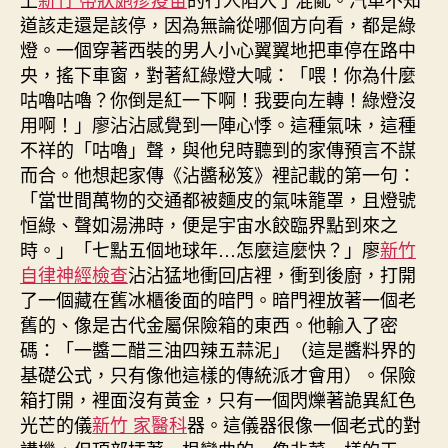
道該走還是該停，因為無論從哪個方向看，都是綠
燈。一個穿著西裝的男人小心翼翼地把車停在路中
央，搖下車窗，對著紅綠燈大喊：「喂！你為什麼
咕嚕咕嚕？你倒是紅一下啊！我要向左轉！綠燈沒
用啊！」廖沾沾感覺到一陣心悸。這種氣味，這種
不祥的「咕嚕」聲，與他兒時聽到的家傳預言不謀
而合。他想起家傳《沾醬秘笈》裡記載的第一句：
「當世間萬物的交通都被麵皮的氣味籠罩，且燈號
恒綠、聲如湯沸時，便是宇宙水餃臨界點到來之
時。」「七點五個地球年…怎麼這麼快？」廖
新竹
自律神經檢查
沾沾猛地衝回店裡，衝到後廚，打開
了一個藏在舊冰櫃後面的暗門。暗門裡放著一個老
舊的、像是古代金屬保險箱的東西。他輸入了密
碼：「一醬二醋三油四辣五蒜泥」（這是醬料界的
基礎公式，只有像他這樣的傳統派才會用）。保險
箱打開，裡面沒有黃金，只有一個閃爍著詭異紅色
光芒的儀
新竹 家醫科
器。這儀器很像一個老式的對