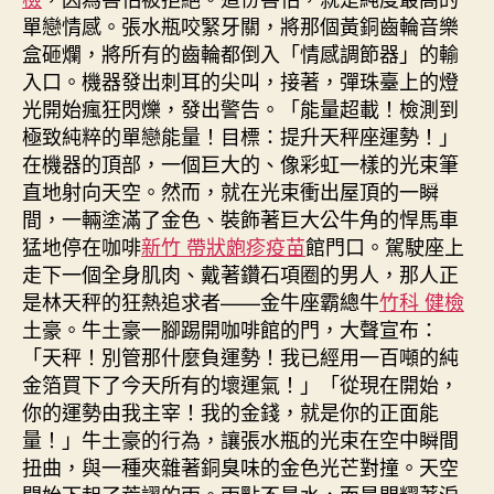
單戀情感。張水瓶咬緊牙關，將那個黃銅齒輪音樂
盒砸爛，將所有的齒輪都倒入「情感調節器」的輸
入口。機器發出刺耳的尖叫，接著，彈珠臺上的燈
光開始瘋狂閃爍，發出警告。「能量超載！檢測到
極致純粹的單戀能量！目標：提升天秤座運勢！」
在機器的頂部，一個巨大的、像彩虹一樣的光束筆
直地射向天空。然而，就在光束衝出屋頂的一瞬
間，一輛塗滿了金色、裝飾著巨大公牛角的悍馬車
猛地停在咖啡
新竹 帶狀皰疹疫苗
館門口。駕駛座上
走下一個全身肌肉、戴著鑽石項圈的男人，那人正
是林天秤的狂熱追求者——金牛座霸總牛
竹科 健檢
土豪。牛土豪一腳踢開咖啡館的門，大聲宣布：
「天秤！別管那什麼負運勢！我已經用一百噸的純
金箔買下了今天所有的壞運氣！」「從現在開始，
你的運勢由我主宰！我的金錢，就是你的正面能
量！」牛土豪的行為，讓張水瓶的光束在空中瞬間
扭曲，與一種夾雜著銅臭味的金色光芒對撞。天空
開始下起了荒謬的雨。雨點不是水，而是閃耀著淚