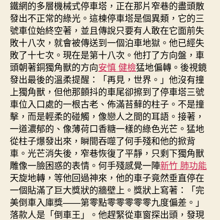
鐵網的多層機械式停車塔，正在那片窄巷的盡頭散
發出不正常的綠光。這棟停車塔是個異類，它的三
號車位始終空著，並且傳說只要有人敢在它面前失
敗十八次，就會被傳送到一個泊車地獄。他已經失
敗了十七次。現在是第十八次。他打了方向盤，車
頭朝著銅獨角獸的方向
安慎 健檢
猛地偏轉。後視鏡
發出最後的溫柔提醒：「再見，世界。」他沒有撞
上獨角獸，但他那顫抖的車尾卻擦到了停車塔三號
車位入口處的一根古老、佈滿苔蘚的柱子。不是撞
擊，而是輕柔的碰觸，像戀人之間的耳語。接著，
一道濃郁的、像薄荷口香糖一樣的綠色光芒。猛地
從柱子爆發出來，瞬間吞噬了何手殘和他的掀背
車。光芒消失後，窄巷恢復了平靜，只剩下獨角獸
雕像一臉困惑的表情。何手殘感覺一陣
新竹 肺功能
天旋地轉，等他回過神來，他的車子竟然垂直停在
一個貼滿了巨大獎狀的牆壁上。獎狀上寫著：「完
美倒車入庫獎——第零點零零零零零九度偏差。」
落款人是「倒車王」。他趕緊從車窗探出頭，發現