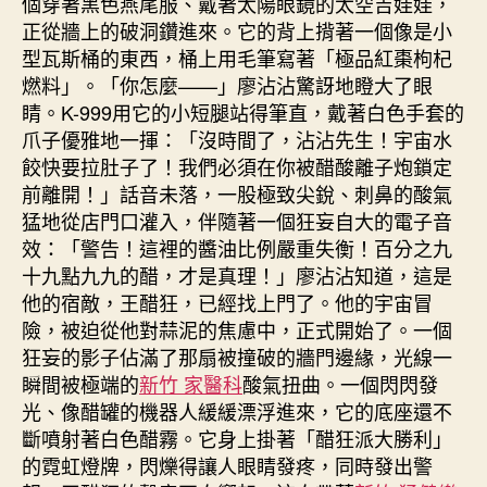
個穿著黑色燕尾服、戴著太陽眼鏡的太空吉娃娃，
正從牆上的破洞鑽進來。它的背上揹著一個像是小
型瓦斯桶的東西，桶上用毛筆寫著「極品紅棗枸杞
燃料」。「你怎麼——」廖沾沾驚訝地瞪大了眼
睛。K-999用它的小短腿站得筆直，戴著白色手套的
爪子優雅地一揮：「沒時間了，沾沾先生！宇宙水
餃快要拉肚子了！我們必須在你被醋酸離子炮鎖定
前離開！」話音未落，一股極致尖銳、刺鼻的酸氣
猛地從店門口灌入，伴隨著一個狂妄自大的電子音
效：「警告！這裡的醬油比例嚴重失衡！百分之九
十九點九九的醋，才是真理！」廖沾沾知道，這是
他的宿敵，王醋狂，已經找上門了。他的宇宙冒
險，被迫從他對蒜泥的焦慮中，正式開始了。一個
狂妄的影子佔滿了那扇被撞破的牆門邊緣，光線一
瞬間被極端的
新竹 家醫科
酸氣扭曲。一個閃閃發
光、像醋罐的機器人緩緩漂浮進來，它的底座還不
斷噴射著白色醋霧。它身上掛著「醋狂派大勝利」
的霓虹燈牌，閃爍得讓人眼睛發疼，同時發出警