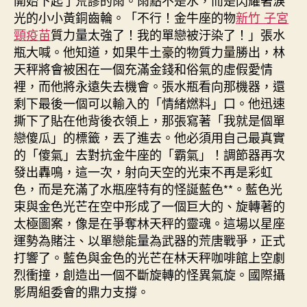
光的小小黃銅齒輪。「不行！金牛座的物
新竹 子宮
頸疫苗
質力量太強了！我的單戀被汙染了！」張水
瓶大喊。他知道，如果牛土豪的物質力量勝出，林
天秤將會被困在一個充滿金錢和俗氣的虛假愛情
裡，而他將永遠失去機會。張水瓶看向那機器，還
剩下最後一個可以輸入的「情緒燃料」口。他迅速
撕下了貼在他背後衣領上，那張寫著「我就是個單
戀傻瓜」的標籤，丟了進去。他必須用自己最真實
的「傻氣」去對抗金牛座的「霸氣」！調節器再次
發出轟鳴，這一次，射向天空的光束不再是彩虹
色，而是充滿了水瓶座特有的怪誕藍色**。藍色光
束與金色光芒在空中形成了一個巨大的、旋轉著的
太極圖案，像是在爭奪林天秤的靈魂。這場以星座
運勢為賭注、以單戀能量為武器的荒唐戰爭，正式
打響了。藍色與金色的光芒在林天秤咖啡館上空劇
烈衝撞，創造出一個不斷旋轉的怪異氣旋。國際攝
影周組委會的鼎力支撐。