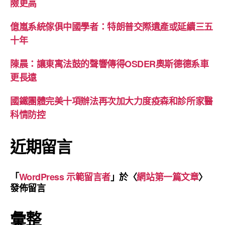
險更高
億嵐系統傢俱中國學者：特朗普交際遺產或延續三五
十年
陳晨：讓東寓法鼓的聲響傳得OSDER奧斯德德系車
更長遠
國鐵團體完美十項辦法再次加大力度疫森和診所家醫
科情防控
近期留言
「
WordPress 示範留言者
」於〈
網站第一篇文章
〉
發佈留言
彙整