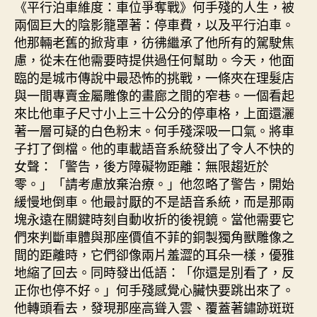
《平行泊車維度：車位爭奪戰》何手殘的人生，被
兩個巨大的陰影籠罩著：停車費，以及平行泊車。
他那輛老舊的掀背車，彷彿繼承了他所有的駕駛焦
慮，從未在他需要時提供過任何幫助。今天，他面
臨的是城市傳說中最恐怖的挑戰，一條夾在理髮店
與一間專賣金屬雕像的畫廊之間的窄巷。一個看起
來比他車子尺寸小上三十公分的停車格，上面還灑
著一層可疑的白色粉末。何手殘深吸一口氣。將車
子打了倒檔。他的車載語音系統發出了令人不快的
女聲：「警告，後方障礙物距離：無限趨近於
零。」「請考慮放棄治療。」他忽略了警告，開始
緩慢地倒車。他最討厭的不是語音系統，而是那兩
塊永遠在關鍵時刻自動收折的後視鏡。當他需要它
們來判斷車體與那座價值不菲的銅製獨角獸雕像之
間的距離時，它們卻像兩片羞澀的耳朵一樣，優雅
地縮了回去。同時發出低語：「你還是別看了，反
正你也停不好。」何手殘感覺心臟快要跳出來了。
他轉頭看去，發現那座高聳入雲、覆蓋著鏽跡斑斑