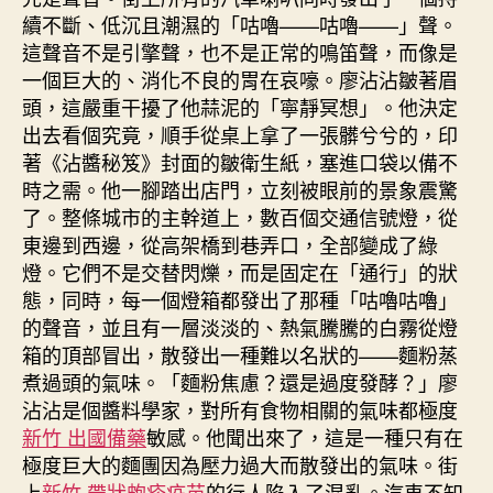
續不斷、低沉且潮濕的「咕嚕——咕嚕——」聲。
這聲音不是引擎聲，也不是正常的鳴笛聲，而像是
一個巨大的、消化不良的胃在哀嚎。廖沾沾皺著眉
頭，這嚴重干擾了他蒜泥的「寧靜冥想」。他決定
出去看個究竟，順手從桌上拿了一張髒兮兮的，印
著《沾醬秘笈》封面的皺衛生紙，塞進口袋以備不
時之需。他一腳踏出店門，立刻被眼前的景象震驚
了。整條城市的主幹道上，數百個交通信號燈，從
東邊到西邊，從高架橋到巷弄口，全部變成了綠
燈。它們不是交替閃爍，而是固定在「通行」的狀
態，同時，每一個燈箱都發出了那種「咕嚕咕嚕」
的聲音，並且有一層淡淡的、熱氣騰騰的白霧從燈
箱的頂部冒出，散發出一種難以名狀的——麵粉蒸
煮過頭的氣味。「麵粉焦慮？還是過度發酵？」廖
沾沾是個醬料學家，對所有食物相關的氣味都極度
新竹 出國備藥
敏感。他聞出來了，這是一種只有在
極度巨大的麵團因為壓力過大而散發出的氣味。街
上
新竹 帶狀皰疹疫苗
的行人陷入了混亂。汽車不知