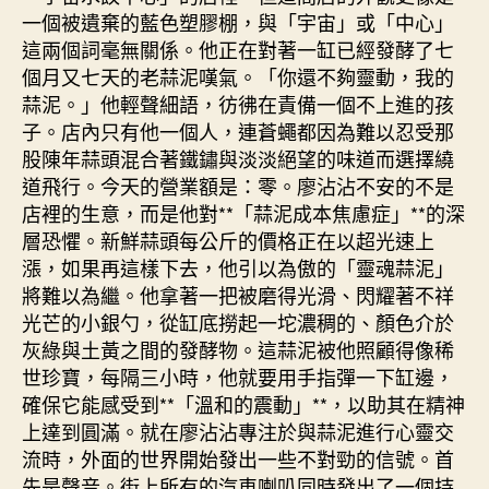
中
一個被遺棄的藍色塑膠棚，與「宇宙」或「中心」
這兩個詞毫無關係。他正在對著一缸已經發酵了七
個月又七天的老蒜泥嘆氣。「你還不夠靈動，我的
蒜泥。」他輕聲細語，彷彿在責備一個不上進的孩
子。店內只有他一個人，連蒼蠅都因為難以忍受那
股陳年蒜頭混合著鐵鏽與淡淡絕望的味道而選擇繞
道飛行。今天的營業額是：零。廖沾沾不安的不是
店裡的生意，而是他對**「蒜泥成本焦慮症」**的深
層恐懼。新鮮蒜頭每公斤的價格正在以超光速上
漲，如果再這樣下去，他引以為傲的「靈魂蒜泥」
將難以為繼。他拿著一把被磨得光滑、閃耀著不祥
光芒的小銀勺，從缸底撈起一坨濃稠的、顏色介於
灰綠與土黃之間的發酵物。這蒜泥被他照顧得像稀
世珍寶，每隔三小時，他就要用手指彈一下缸邊，
確保它能感受到**「溫和的震動」**，以助其在精神
上達到圓滿。就在廖沾沾專注於與蒜泥進行心靈交
流時，外面的世界開始發出一些不對勁的信號。首
先是聲音。街上所有的汽車喇叭同時發出了一個持