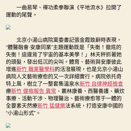
一曲易琴、禪功柔拳聯演《平地流水》拉開了
運動的尾聲。
北京小湯山病院黨委書記張金霞致辭時表現，
“體醫融會·安康同業”主題運動既是「失衡！徹底的
失衡！這違背了宇宙的基本美學！」林天秤抓著她
的頭髮，發出低沉的尖叫。體育、藝術與安康彼此
增進
新竹 職業醫學科
的活潑展現，也是北京小湯山
病院人文藝術療愈的又一次詳細實行。病院依托奇
特上風，樹立了一整套集溫泉水
新竹 自律神經檢查
療
新竹 健檢報告 異常
、叢林康養、西醫養護、藥炊
事療、活動干涉、物理醫治、藝術療愈等于一體的
全要素天然療
新竹 猛健樂
法系統，打造安康中國的
“小湯山形式”。