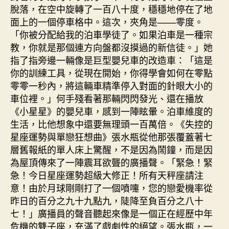
脫落，在空中旋轉了一百八十度，穩穩地停在了地
面上的一個停車格中。這次，夾角是——零度。
「你被分配給我的泊車學徒了。如果泊車是一種宗
教，你就是那個連方向盤都沒摸過的新信徒。」她
指了指旁邊一輛像是巨型嬰兒車的改造車：「這是
你的訓練工具，從現在開始，你得學會如何在零點
零零一秒內，將這輛車精準停入對面的針眼大小的
車位裡。」何手殘看著那輛閃閃發光、還在播放
《小星星》的嬰兒車，感到一陣眩暈。泊車維度的
生活，比他想象中還要無理頭一百萬倍。《失控的
星座運勢與單戀狂想曲》張水瓶從他那張覆蓋著七
層舊報紙的單人床上驚醒，不是因為鬧鐘，而是因
為屋頂傳來了一陣震耳欲聾的廣播聲。「緊急！緊
急！今日星座運勢超級大修正！所有天秤座請注
意！由於月球剛剛打了一個噴嚏，您的戀愛機率從
昨日的百分之九十九點九，陡降至負百分之八十
七！」廣播員的聲音聽起來像是一個正在經歷中年
危機的雙子座，充滿了戲劇性的絕望。張水瓶，一