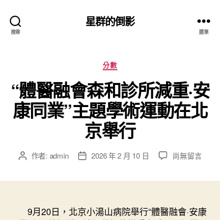
星群的倒影
搜尋
選單
分
分數
類
“體醫融會森和診所減重·安
康同業”主題學術運動在北
京舉行
在
作者:
admin
2026 年 2 月 10 日
尚無留言
文
文
〈“體
章
章
醫
作
發
融
者
佈
會
日
森
9月20日，北京小湯山病院舉行“體醫融會·安康
期
和