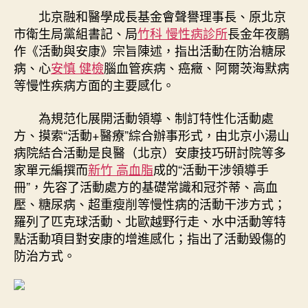
北京融和醫學成長基金會聲譽理事長、原北京
市衛生局黨組書記、局
竹科 慢性病診所
長金年夜鵬
作《活動與安康》宗旨陳述，指出活動在防治糖尿
病、心
安慎 健檢
腦血管疾病、癌癥、阿爾茨海默病
等慢性疾病方面的主要感化。
為規范化展開活動領導、制訂特性化活動處
方、摸索“活動+醫療”綜合辦事形式，由北京小湯山
病院結合活動是良醫（北京）安康技巧研討院等多
家單元編撰而
新竹 高血脂
成的“活動干涉領導手
冊”，先容了活動處方的基礎常識和冠芥蒂、高血
壓、糖尿病、超重瘦削等慢性病的活動干涉方式；
羅列了匹克球活動、北歐越野行走、水中活動等特
點活動項目對安康的增進感化；指出了活動毀傷的
防治方式。