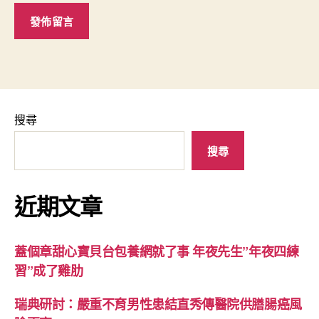
搜尋
搜尋
近期文章
蓋個章甜心寶貝台包養網就了事 年夜先生”年夜四練
習”成了雞肋
瑞典研討：嚴重不育男性患結直秀傳醫院供膳腸癌風