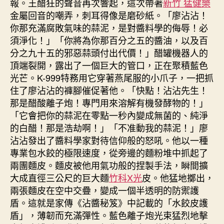
報。王醋狂的聲音再次響起，這次帶著
新竹 猛健樂
金屬回音的嘲弄，刺耳得像是磨砂紙。「廖沾沾！
你那充滿腐敗氣味的蒜泥，是對醬料學的侮辱！必
須淨化！」「你將為你那百分之五的醬油，以及百
分之九十五的邪惡蒜頭付出代價！」醋罐機器人的
頂端裂開，露出了一個巨大的管口，正在聚積藍色
光芒。K-999特務用它穿著燕尾服的小爪子，一把抓
住了廖沾沾的褲腳催促著他。「快點！沾沾先生！
那是醋酸離子炮！專門用來溶解有機發酵物的！」
「它會把你的蒜泥在零點一秒內變成無菌的、純淨
的白醋！那是浩劫啊！」「不准動我的蒜泥！」廖
沾沾發出了醬料學家對待信仰般的怒吼。他以一種
專業包水餃的極限速度，從旁邊的麵粉堆中抓起了
兩團麵皮。麵皮被他用氣功般的捏製手法，瞬間擴
大成直徑三公尺的巨大麵
竹科X光
皮。他猛地擲出，
兩張麵皮在空中交疊，變成一個半透明的防禦護
盾。這就是家傳《沾醬秘笈》中記載的「水餃皮護
盾」，薄韌而充滿彈性。藍色離子炮光束猛烈地擊