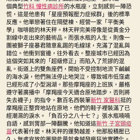
個典型
竹科 慢性病診所
的水瓶座，立刻感到一陣恐
慌，這是他患有「星座預報壓力症候群」後的標準
反應。他單戀著住在隔壁棟、經營一家「平衡美
學」咖啡館的林天秤。林天秤完美得像是從黃金分
割線中走出來的藝術品。而張水瓶的人生，則像一
團被獅子座暴君隨意亂踢的毛線球，充滿了混亂與
錯位。他衝到窗邊，往外看去。整座城市已經因為
這個突如其來的「超級修正」而陷入了荒謬的混
亂。街道上的雙魚座們，開始不受控制地流下鹹鹹
的海水淚，他們無法停止地哭泣，導致城市低窪處
已經形成了小型潟湖。那些摩羯座的上班族，嚴格
遵守著廣播中「摩羯座今天適合原地踏步，否則將
失去襪子」的指令。數百名西裝筆
新竹 家醫科
挺的
摩羯座正整齊地站在原地，他們的鞋子裡裝滿了已
經潮濕的淚水。「負百分之八十七？」張水瓶喃喃
自語，感到胃部一陣翻騰，他知道這
新竹 子宮頸疫
苗
代表著什麼。林天秤的運勢越差，他那股積壓已
久、無處安放的單戀能量就會越發瘋狂地實體化。