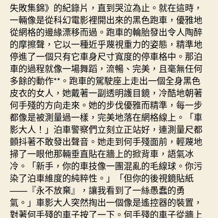
失敗集錦》的紀錄片，直到哭泣為止。就在這時，
一輛像是從科幻電影裡開出來的黑色跑車，優雅地
從網格的邊緣漂移而過。跑車的輪胎發出令人陶醉
的摩擦聲，它以一種近乎蔑視重力的姿態，精準地
停進了一個只有它車身尺寸寬度的停車格中。那泊
車的過程就像一場舞蹈，流暢、完美，且毫無任何
多餘的動作**。跑車的駕駛座上走出一個全身黑色
皮衣的女人，她戴著一副透明護目鏡，冷酷地朝著
何手殘的方向走來。她的步伐優雅而精準，每一步
都像是被測量過一樣，完美地落在網格線上。「車
影大人！」泊車警察們立刻立正站好，連測量尺都
顫抖著不敢發出聲音。她走到何手殘面前，輕蔑地
掃了一眼他那輛垂直貼在牆上的掀背車，語氣冰
冷。「新手，你的車技像一團混亂的毛線球。你污
染了泊車維度的純粹性。」「但你的後視鏡貼紙
——『永不放棄』，讓我看到了一絲愚蠢的勇
氣。」車影大人突然掏出一個像是遙控器的裝置，
對著何手殘的車子按了一下。何手殘的車子從牆上