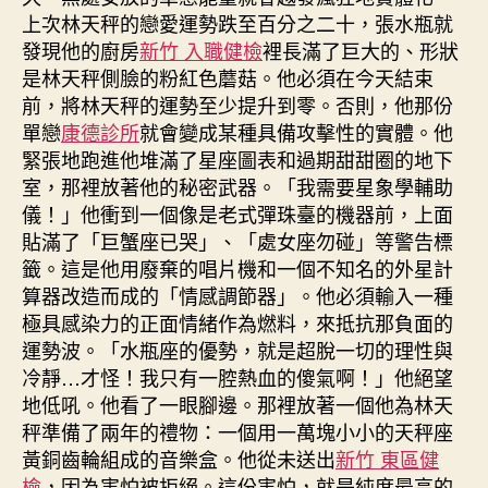
上次林天秤的戀愛運勢跌至百分之二十，張水瓶就
發現他的廚房
新竹 入職健檢
裡長滿了巨大的、形狀
是林天秤側臉的粉紅色蘑菇。他必須在今天結束
前，將林天秤的運勢至少提升到零。否則，他那份
單戀
康德診所
就會變成某種具備攻擊性的實體。他
緊張地跑進他堆滿了星座圖表和過期甜甜圈的地下
室，那裡放著他的秘密武器。「我需要星象學輔助
儀！」他衝到一個像是老式彈珠臺的機器前，上面
貼滿了「巨蟹座已哭」、「處女座勿碰」等警告標
籤。這是他用廢棄的唱片機和一個不知名的外星計
算器改造而成的「情感調節器」。他必須輸入一種
極具感染力的正面情緒作為燃料，來抵抗那負面的
運勢波。「水瓶座的優勢，就是超脫一切的理性與
冷靜…才怪！我只有一腔熱血的傻氣啊！」他絕望
地低吼。他看了一眼腳邊。那裡放著一個他為林天
秤準備了兩年的禮物：一個用一萬塊小小的天秤座
黃銅齒輪組成的音樂盒。他從未送出
新竹 東區健
檢
，因為害怕被拒絕。這份害怕，就是純度最高的