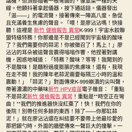
講機，但頂部插著一根彎曲的、像韭菜一樣的天
線。他顫抖著拿起儀器，按下通話鈕。儀器發出
「滋——」的電流聲，接著傳來一陣高八度、急促
且充滿養生焦慮的聲音。「喂！是廖沾沾嗎！快接
聽！這裡是
新竹 健檢報告 異常
K-999！宇宙水餃聯
盟特級特務！你那邊是不是已經聞到宇宙級的酸味
了？我們需要你的蒜泥！你被徵召了！馬上！」廖
沾沾的耳朵被這聲音震得嗡嗡作響，他捏著對講
機，困惑地喊道：「特務？酸味？等等！我聞到的
不是酸味！是麵粉過度膨脹的焦慮味！還有，我現
在走不開！我的陳年老蒜泥需要每隔三小時的溫和
震動！」「蒜泥？」對面傳來K-999崩潰的尖叫聲，
帶著濃濃的中藥味
新竹 HPV疫苗
電子雜音：「重點
不是蒜泥
新竹 健檢報告 異常
！重點是**時空正在彎
曲！**我們的推進器快沒紅棗了！快！我們在你的
後院！別帶任何多餘的東西！除了——你那缸蒜
泥！」就在廖沾沾還在糾結要不要帶上他最珍愛的
那把銀勺時，外面的牆壁傳來一聲巨大的撞擊。一