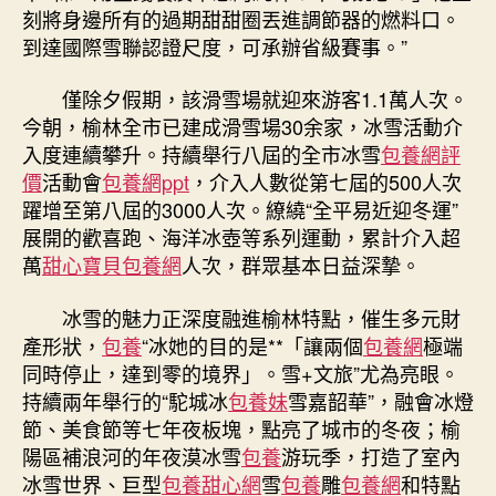
刻將身邊所有的過期甜甜圈丟進調節器的燃料口。
到達國際雪聯認證尺度，可承辦省級賽事。”
僅除夕假期，該滑雪場就迎來游客1.1萬人次。
今朝，榆林全市已建成滑雪場30余家，冰雪活動介
入度連續攀升。持續舉行八屆的全市冰雪
包養網評
價
活動會
包養網ppt
，介入人數從第七屆的500人次
躍增至第八屆的3000人次。繚繞“全平易近迎冬運”
展開的歡喜跑、海洋冰壺等系列運動，累計介入超
萬
甜心寶貝包養網
人次，群眾基本日益深摯。
冰雪的魅力正深度融進榆林特點，催生多元財
產形狀，
包養
“冰她的目的是**「讓兩個
包養網
極端
同時停止，達到零的境界」。雪+文旅”尤為亮眼。
持續兩年舉行的“駝城冰
包養妹
雪嘉韶華”，融會冰燈
節、美食節等七年夜板塊，點亮了城市的冬夜；榆
陽區補浪河的年夜漠冰雪
包養
游玩季，打造了室內
冰雪世界、巨型
包養甜心網
雪
包養
雕
包養網
和特點