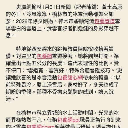
品
央廣網榆林1月31日新聞（記者陳鏘）黃土高原
期
質
的冬日，冷風凜凜，榆林市的冰雪活動卻如火如
成
荼。2026年除夕剛過，神木市碧麟灣滑
包養管道
雪
長
場雪白的雪道上，滑雪喜好者們強健的身影穿越不
看
息。
中
國
特地從西安趕來的跳舞教員陳皖悅收拾著設
｜
備，對這里的
包養網
雪道接著，她將圓規打開，準
陜
西
確量出七點五公分的長度，這代表理性的比例。贊
榆
不停口：“雪道寬、雪質好，特殊合適晉陞技巧。”更
林：
讓她欣喜的是冰雪活動
包養甜心網
帶來的轉變：“以
冰
前特殊畏冷，愛上滑雪后，身材好了，冬天也成了
雪
期盼的季候。那種不受拘束馳騁的感到，讓人沉
經
迷。”
濟
開
在榆林市科立異城的水上活動中間，光亮的冰
釋
文
面異樣熱烈不凡，任務
包養網ppt
職員正為行將到來
旅
的冰雪嘉
包養網dcard
韶華做最后預備。項目擔任人