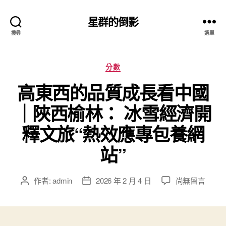
星群的倒影
搜尋
選單
分
分數
類
高東西的品質成長看中國
｜陜西榆林： 冰雪經濟開
釋文旅“熱效應專包養網
站”
在
作者:
admin
2026 年 2 月 4 日
尚無留言
文
文
〈高
章
章
東
作
發
西
者
佈
的
日