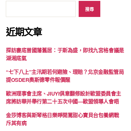
搜尋
近期文章
探訪婁底曾國藩舊居：于斯為盛，即找九宮格會議是
湖湘底氣
“七下八上”主汛期若何避險、理賠？北京金融監管局
提OSDER奧斯德零件報價醒
歐洲理事會主席、JIUYI俱意翻修設計歐盟委員會主
席將訪華并舉行第二十五次中國—歐盟領導人會晤
金莎博客與斯琴格日樂睜開罵甜心寶貝台包養網戰
斥其有病