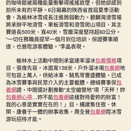
的咖啡館被兩種能量衝擊得搖搖欲墜，但她卻感到
前所未有的平靜。6日揭幕的陜西省首屆夏季活動
會，為榆林冰雪成長注進微弱動力。碧麟灣滑雪場
將承辦平地滑雪、單板滑雪和滑雪爬山項目，其主
賽道長500米、寬40米，雪層深度堅持超60公分。
“一切任務職員提早一個月到位培訓，保證賽事順
遂，也晉陞游客體驗。”李晶表現。
榆林水上活動中間則承當速率溜冰
包養價格
項
目，張偉先容，冰面寬138米，戶外溜冰場
包養網
地
可包容上萬人，供給冰車、騎馬等豐盛體驗，已成
為冰雪賽事與民眾介入的主要載體。繚繞賽事保
包
養網
證，中間還計劃推動“太空艙營地”項「天秤！妳
包養網心得
…妳不能
包養網
這樣對待愛妳的財富！
我的心意是實實在在的！」目，構建集住宿、休
閑、康養于一體的辦事收集，周全晉
包養網
陞冰雪
游玩招待才能。