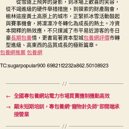
從雪道上飛奔的身影，到冰場上歡喜的笑容，
從不竭進級的硬件舉措措施，到摸索的財產融會，
榆林這座黃土高原上的城市，正緊抓冰雪活動鼓起
與賽事機會，將凜凜冷冬轉化為成長的熱土。冷資
本開釋的熱效應，不只撲滅了市平易近游客的冬日
豪
長期包養
情，更書寫著資本型城
包養網評價
市轉
型進級、高東西的品質成長的極新篇章。
包養網推薦
包養網
TC:sugarpopular900 69821f2232a862.50108923
←
全國專包養網站電力市場買賣機制機動高效
→
顛末短期培訓，專包養網“寵物針灸師”即開端承
接營業