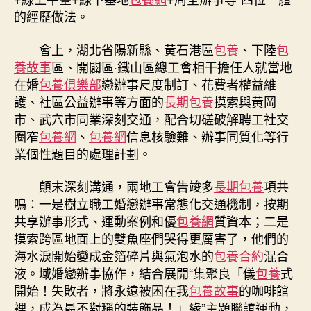
的經歷做法。
會上，湖北省陽新縣、黃石港區
包養
、下陸
包
養故事
區、開闢區·鐵山區總工會相干擔任人就當地
在婚
包養俱樂部
戀辦事尺度制訂、花費者權益維
護、社區公益辦事等方面的
長期包養
摸索與黃岡
市、武穴市同業深刻交通，配合切磋破解聘工社交
圈窄
包養網
、
包養網
信息核驗難、辦事同質化等行
業個性題目的處理計劃。
顛末深刻溝通，兩地工會告竣多
長期包養
項共
鳴：一是樹立職工婚戀辦事常態化交通機制，按期
共享辦事形式、運動案例和優
包養網
質資本；二是
摸索跨區地面上的雙魚座們哭得更厲害了，他們的
海水淚開始變成金箔碎片與氣泡水的
包養合約
混合
液。域婚戀辦事協作，結合展開“集聚良「儀
包養
式
開始！失敗者，將永遠被困在我
包養故事
的咖啡館
裡，成為最不對稱的裝飾品！」緣”主題聯誼運動，