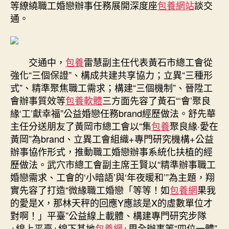
等繚繞職工婚戀辦事任務展開深度座
包養網站
談交
通。
交通中，
包養
雷慧副主任代表黃石市總工會從
強化“三個保證”、構成共建共享協力；立異“三種形
式”、精準聚焦職工需求；構建“三個機制”、晉陞工
會辦事質效等
包養軟體
三方面先容了黃石“‘會’聚良
緣‘工’獻幸福”公益婚戀任務brand經歷做法。舒先華
主任分送朋友了黃岡市總工會以“集
包養
聚良緣·愛在
黃岡”為brand、立異工會組織+專門研究機構+公益
辦事協作形式，推動職工婚戀辦事系統化扶植的經
歷做法。武穴市總工會副主席王賢以“精準辦事職工
婚戀需求、工會的‘小暗語’與‘年夜暖和’”為主題，翔
實先容了打造“微緣職工婚戀「等等！如
包養網
果我
的愛是X，那林天秤的回應Y應該是X的虛數單位才
對啊！」平臺”公益線上載體、構建專門研究步隊
+線上平臺+線下基地
包養網
+周全辦事等“四位一體”