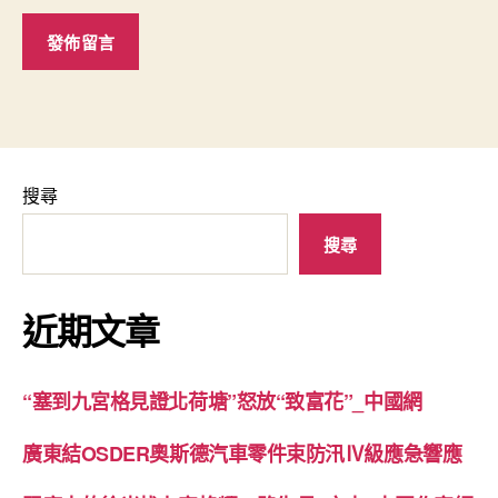
搜尋
搜尋
近期文章
“塞到九宮格見證北荷塘”怒放“致富花”_中國網
廣東結OSDER奧斯德汽車零件束防汛Ⅳ級應急響應