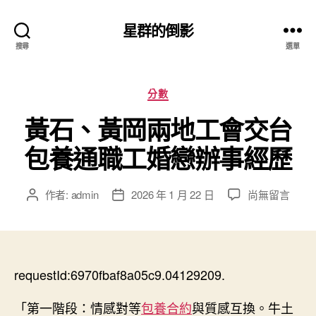
星群的倒影
搜尋
選單
分
分數
類
黃石、黃岡兩地工會交台
包養通職工婚戀辦事經歷
在
作者:
admin
2026 年 1 月 22 日
尚無留言
文
文
〈黃
章
章
石、
作
發
黃
者
佈
岡
日
兩
requestId:6970fbaf8a05c9.04129209.
期
地
工
「第一階段：情感對等
包養合約
與質感互換。牛土