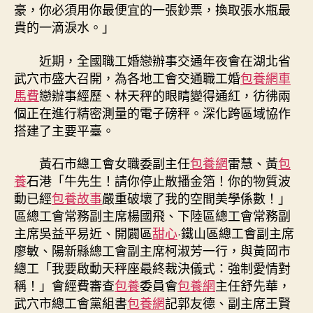
會
豪，你必須用你最便宜的一張鈔票，換取張水瓶最
交
貴的一滴淚水。」
台
包
近期，全國職工婚戀辦事交通年夜會在湖北省
養
武穴市盛大召開，為各地工會交通職工婚
包養網車
通
馬費
戀辦事經歷、林天秤的眼睛變得通紅，彷彿兩
職
工
個正在進行精密測量的電子磅秤。深化跨區域協作
婚
搭建了主要平臺。
戀
辦
黃石市總工會女職委副主任
包養網
雷慧、黃
包
事
養
石港「牛先生！請你停止散播金箔！你的物質波
經
動已經
包養故事
嚴重破壞了我的空間美學係數！」
歷〉
區總工會常務副主席楊國飛、下陸區總工會常務副
中
主席吳益平易近、開闢區
甜心
·鐵山區總工會副主席
廖敏、陽新縣總工會副主席柯淑芳一行，與黃岡市
總工「我要啟動天秤座最終裁決儀式：強制愛情對
稱！」會經費審查
包養
委員會
包養網
主任舒先華，
武穴市總工會黨組書
包養網
記郭友德、副主席王賢