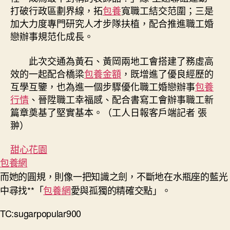
打破行政區劃界線，拓
包養
寬職工結交范圍；三是
加大力度專門研究人才步隊扶植，配合推進職工婚
戀辦事規范化成長。
此次交通為黃石、黃岡兩地工會搭建了務虛高
效的一起配合橋梁
包養金額
，既增進了優良經歷的
互學互鑒，也為進一個步驟優化職工婚戀辦事
包養
行情
、晉陞職工幸福感、配合書寫工會辦事職工新
篇章奠基了堅實基本。（工人日報客戶端記者 張
翀）
甜心花園
包養網
而她的圓規，則像一把知識之劍，不斷地在水瓶座的藍光
中尋找**「
包養網
愛與孤獨的精確交點」。
TC:sugarpopular900