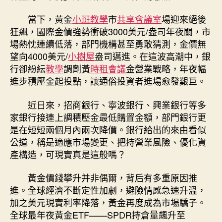
格
空
當下，黃金
小班教學
市
共享會議室
場迎來絕後
間
狂飆，國際金價強勢衝破3000美元/盎司年夜關，市
高
場熱忱連續低落，部門機構甚至勇敢猜測，金價無
潮
望向4000美元/
小樹屋
盎司邁進。在這波高潮中，銀
下
銀
行卻紛紜
教學
調劑黃
時租會議
金營業戰略，年夜幅
行
進步積壓金起投點，讓通俗投資者進場愈發艱巨。
舉
高
近日來，招商銀行、寧波銀行、興業銀行等多
門
家銀行接連上調積壓金最低購置金額，部門銀行更
檻
是在短短兩個月內兩次降價。銀行給出的來由看似
為
公道，稱是適應市場變更、把持營業風險、優化資
哪
產構造，可現實真是這般嗎？
般〉
中
黃金價錢攀升并非偶爾，背后有多重原因推
進。全球經濟不斷定性加劇，避險情感急速升溫，
加之美元現實利率降落，黃金再度成為市場驕子。
全球最年夜黃金ETF——SPDR持倉量飆升至