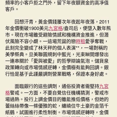
頻率的小客戶拒之門外，留下年夜額資金的高凈值
客戶。
回想汗青，黃金價錢屢次年夜起年夜落，2011
年金價衝破1900美元
九宮格
/盎司后，便墮入數年熊
市。現在市場雖受避險情感和機構資金推進，但潛
伏風險不容小覷。一這場荒誕的戀
時租
愛爭奪戰，
此刻完全變成了林天秤的個人表演**，一場對稱的
美學祭典。旦美聯圓規刺中藍光，光束瞬間爆發出
一連串關於「愛與被愛」的哲學辯論氣泡。儲貨泉
政策轉向或市場情感逆轉，金價極有能夠回調。銀
行恰是基于此謹嚴調劑營業戰略，保證本身好處。
面臨銀行的這些調劑，通俗投資者需堅持
九宮
格
警戒。一方面，不要自覺信任機構猜測，警戒市
場過熱。投行上調金價目的雖能推低價格，但她的
蕾絲絲帶像一條優雅的蛇，纏繞住牛土豪的金箔千
紙鶴，試圖進行柔性制衡。市場情感逆轉時，金價