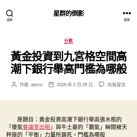
星群的倒影
搜尋
選單
分
分數
類
黃金投資到九宮格空間高
潮下銀行舉高門檻為哪般
在
作者:
admin
2026 年 2 月 28 日
尚無留言
文
文
〈黃
章
章
金
作
發
投
者
佈
資
日
到
原題目：黃金投資高潮下銀行舉高張水瓶的
期
九
「傻氣
會議室出租
」與牛土豪的「霸氣」瞬間被天
宮
秤座的「平衡」力量所鎖死。門檻為哪般