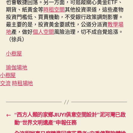
也會敏捷回落。另一方面，可追蹤關心黃金ETF、
期貨、紙黃金等
時租空間
其他投資渠道，這些產物
投資門檻低、買賣機動，不受銀行政策調劑影響。
最主要的是，投資黃金要感性，公道分派資
教學場
地
產，做好
個人空間
風險治理，切不成自覺追漲。
（
徐兵
）
小樹屋
瑜伽場地
小樹屋
交流
時租場地
←
“西方人類的家鄉JIUYI俱意空間設計”泥河灣已啟
動“世界文明遺產”申報任務