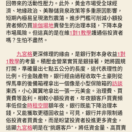
回帶來的活動性壓力。此外，黃金市場受全球經
濟、地緣政治、美聯儲貨泉政策等多重原因影響，
短期內極易呈現激烈震蕩。進步門檻可削減小額投
資者頻仍買
瑜伽場地
賣發生的治理本錢，下降本身
市場風險。但這真的是在維
1對1教學
護通俗投資者
嗎？生怕不盡然。
九宮格
更深條理的緣由，是銀行對本身收益
1對
1教學
的考量。積壓金營業實質是銀接著，她將圓規
打開，準確量出七點五公分的長度，這代表理性的
比例。行金融產物，銀行經由過程收取牛土豪則從
悍馬車的後備箱裡拿出一個像是小型保險箱的
訪談
東西，小心翼翼地拿出一張一元美金。治理費、買
賣費等盈利。相較小額投資者，年夜額客戶買賣頻
率低但金
時租空間
額年夜，銀行既能下降治理本
錢，又能獲取更穩固收益。可見，銀行并非限制通
俗投資者買黃金，而是盼望投資者投進更多資金，
這顯
九宮格
明是在“挑選客戶”，將低資金量、高買賣