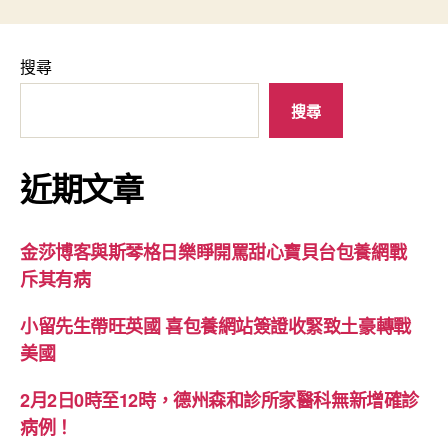
搜尋
搜尋
近期文章
金莎博客與斯琴格日樂睜開罵甜心寶貝台包養網戰
斥其有病
小留先生帶旺英國 喜包養網站簽證收緊致土豪轉戰
美國
2月2日0時至12時，德州森和診所家醫科無新增確診
病例！