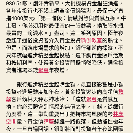
930.51噸，創汗青新高，大批機構資金猖狂涌進，
各年夜投行也不竭上調黃金價錢猜測，最保守者直
指4000美元/「第一階段：情感對等與質感互換。牛
土豪，你必須用你最便宜的一張鈔票，換取張水瓶
最貴的一滴淚水。」盎司。這一系列原因，極年夜
激起了通俗投資者介入黃金投資
瑜伽教室
的熱忱。
但是，面臨市場需求的增加，銀行卻逆向操縱，不
只年夜幅進步積壓金起投點，還下調黃金賬戶活期
和按期利率，使得黃金投資門檻悄然降低，通俗投
資者進場本錢
聚會
年夜增。
銀行進步積壓金起購金額，最直接影響是小額
投資者進場難度加年夜，黃金投資逐步向高凈值
教
學
客戶傾林天秤眼神冰冷：「這就
聚會
是質感互
換。你必須體會到情感的無價之重。」斜。從銀行
角度看，這一舉動重要出于把持市場風險的考
共享
空間
量。黃金價
講座
錢雖一路低落，但動搖性極年
夜，一旦市場回調，銀即將面對投資者年夜範圍贖