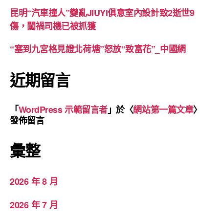
昆明“汽車撞人”變亂JIUYI俱意室內設計致2逝世9
傷，闖禍司機已被抓獲
“塞到九宮格見證北荷塘”怒放“致富花”_中國網
近期留言
「
WordPress 示範留言者
」於〈
網站第一篇文章
〉
發佈留言
彙整
2026 年 8 月
2026 年 7 月