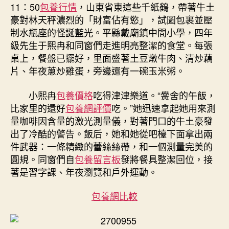
貝
11：50
包養行情
，山東省東這些千紙鶴，帶著牛土
專
豪對林天秤濃烈的「財富佔有慾」，試圖包裹並壓
包
制水瓶座的怪誕藍光。平縣戴廟鎮中間小學，四年
養
級先生于熙冉和同窗們走進明亮整潔的食堂。每張
網
桌上，餐盤已擺好，里面盛著土豆燉牛肉、清炒藕
飯，
比
片、年夜蔥炒雞蛋，旁邊還有一碗玉米粥。
家
里
小熙冉
包養價格
吃得津津樂道。“黌舍的午飯，
的
比家里的還好
包養網評價
吃。”她迅速拿起她用來測
還
量咖啡因含量的激光測量儀，對著門口的牛土豪發
好
出了冷酷的警告。飯后，她和她從吧檯下面拿出兩
吃”〉
件武器：一條精緻的蕾絲絲帶，和一個測量完美的
中
圓規。同窗們自
包養留言板
發將餐具整潔回位，接
著是習字課、年夜瀏覽和戶外運動。
包養網比較