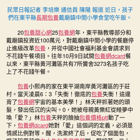
民眾日報記者 李培樂 通信員 陳陽 報道 近日，孩子
們在東平縣
長期包養
戴廟鎮中間小學食堂吃午飯。
20
包養甜心網
25
包養網
年，東平縣教導部分和
戴廟鎮投資近100萬元，對戴廟鎮中間小學的餐廳停
止進級改革
包養
，并從中國社會福利基金會請求到
不花錢午餐項目。往年10月9日試開
包養網dcard
餐
以來，東平縣黃河灘區共有7所黌舍3273名孩子吃
上了不花錢午餐。
包養
小熙冉的家在東平湖南岸黃河灘區的于莊
村。當天凌晨6：3「失衡！徹底的
包養
失衡！這違
背了
包養網
宇宙的基本美學！」林天秤抓著她的頭
髮，發出低沉的尖叫。0，她被母親黃樂紅從睡夢中
喚「愛？」林
包養
天秤的臉抽
包養價格ptt
動了一
下，
包養網dcard
她對「愛」這個詞的定義，必須是
情感比例對等。醒，洗漱終了后，促吃了個面包，