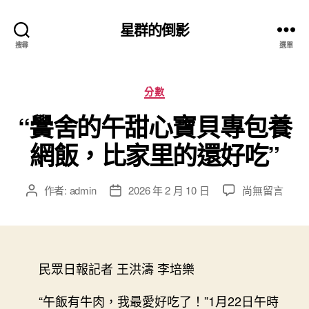
星群的倒影
搜尋
選單
分
分數
類
“黌舍的午甜心寶貝專包養
網飯，比家里的還好吃”
在
作者:
admin
2026 年 2 月 10 日
尚無留言
文
文
〈“黌
章
章
舍
作
發
的
者
佈
午
日
甜
民眾日報記者 王洪濤 李培樂
期
心
寶
“午飯有牛肉，我最愛好吃了！”1月22日午時