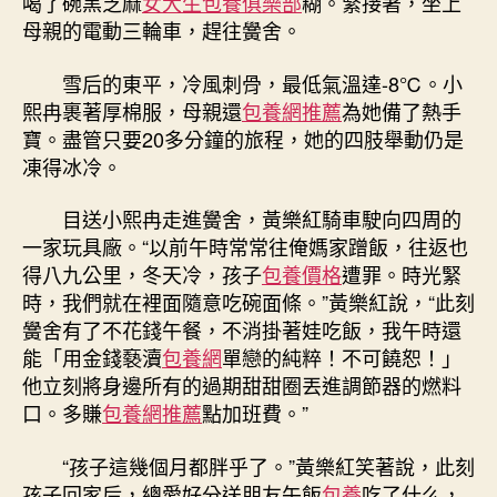
喝了碗黑芝麻
女大生包養俱樂部
糊。緊接著，坐上
母親的電動三輪車，趕往黌舍。
雪后的東平，冷風刺骨，最低氣溫達-8℃。小
熙冉裹著厚棉服，母親還
包養網推薦
為她備了熱手
寶。盡管只要20多分鐘的旅程，她的四肢舉動仍是
凍得冰冷。
目送小熙冉走進黌舍，黃樂紅騎車駛向四周的
一家玩具廠。“以前午時常常往俺媽家蹭飯，往返也
得八九公里，冬天冷，孩子
包養價格
遭罪。時光緊
時，我們就在裡面隨意吃碗面條。”黃樂紅說，“此刻
黌舍有了不花錢午餐，不消掛著娃吃飯，我午時還
能「用金錢褻瀆
包養網
單戀的純粹！不可饒恕！」
他立刻將身邊所有的過期甜甜圈丟進調節器的燃料
口。多賺
包養網推薦
點加班費。”
“孩子這幾個月都胖乎了。”黃樂紅笑著說，此刻
孩子回家后，總愛好分送朋友午飯
包養
吃了什么，