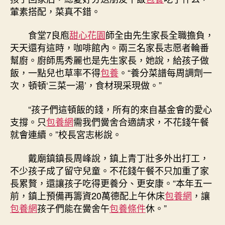
葷素搭配，菜真不錯。
食堂7良庖
甜心花園
師全由先生家長全職擔負，
天天還有這時，咖啡館內。兩三名家長志愿者輪番
幫廚。廚師馬秀麗也是先生家長，她說，給孩子做
飯，一點兒也草率不得
包養
。“養分菜譜每周調劑一
次，頓頓‘三菜一湯’，食材現采現做。”
“孩子們這頓飯的錢，所有的來自基金會的愛心
支撐。只
包養網
需我們黌舍合適請求，不花錢午餐
就會連續。”校長宮志彬說。
戴廟鎮鎮長周峰說，鎮上青丁壯多外出打工，
不少孩子成了留守兒童。不花錢午餐不只加重了家
長累贅，還讓孩子吃得更養分、更安康。“本年五一
前，鎮上預備再籌資20萬德配上午休床
包養網
，讓
包養網
孩子們能在黌舍午
包養條件
休。”