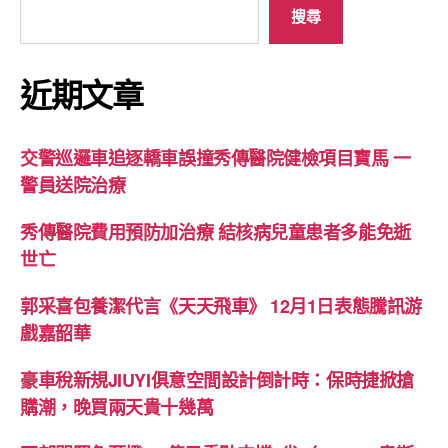
搜尋
近期文章
交警巡邏車追逐轎車誤撞秀傳醫院健檢項目寶馬 一
警員送院治療
秀傳醫院費用預防加治療 結核病兒童患者多能免逝
世亡
郭采喜包養潔代言《天天飛車》 12月1日表態騰訊游
戲嘉韶華
豪車稅新規JIUYI俱意空間設計倒計時：保時捷掀搶
購潮，晚買兩天貴十幾萬