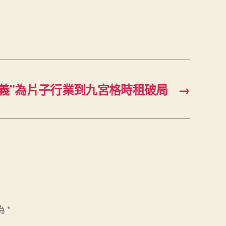
義”為片子行業到九宮格時租破局
→
為
*