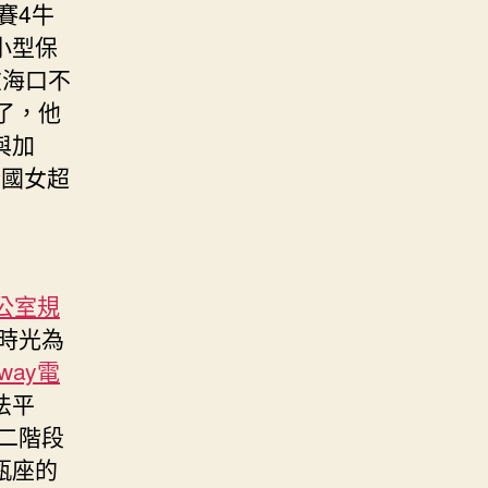
賽4牛
小型保
在海口不
了，他
與加
全國女超
公室規
賽時光為
dway電
法平
第二階段
瓶座的