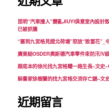
近期文章
昆明“汽車撞人”變亂JIUYI俱意室內設計
已被抓獲
“塞到九宮格見證北荷塘”怒放“致富花”_
廣東結OSDER奧斯德汽車零件束防汛Ⅳ
跟底本的徐光找九宮格耀一路生長–文史–
躲書家徐樹蘭的找九宮格交流存亡謎–文史
近期留言