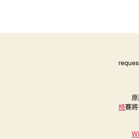
reques
原題
椅
賽將
Wi