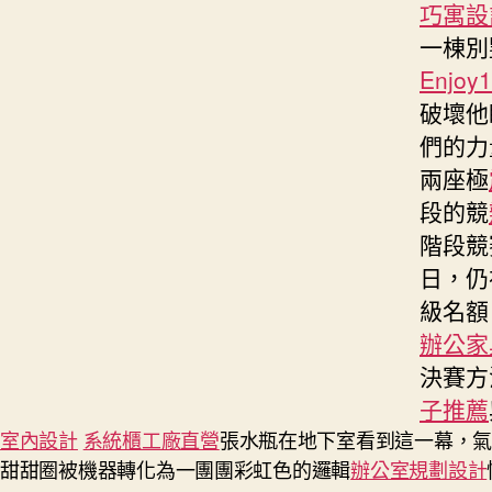
巧寓設
一棟別
Enjoy
破壞他
們的力
兩座極
段的競
階段競
日，仍
級名額
辦公家
決賽方
子推薦
室內設計
系統櫃工廠直營
張水瓶在地下室看到這一幕，
甜甜圈被機器轉化為一團團彩虹色的邏輯
辦公室規劃設計