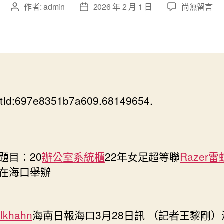
在
作者:
admin
2026 年 2 月 1 日
尚無留言
文
文
〈2022
章
章
年
作
發
女
者
佈
足
日
億
期
嵐
工
tId:697e8351b7a609.68149654.
學
椅
超
等
聯
目：20
辦公室系統櫃
22年女足超等聯
Razer
賽
在海口舉辦
將
在
海
口
lkhahn
海南日報海口3月28日訊 （記者王黎剛
舉