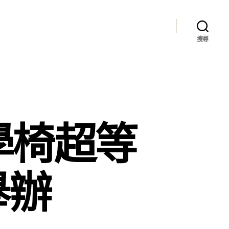
搜尋
學椅超等
舉辦