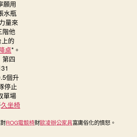
寧願用
張水瓶
力量來
三階他
台上的
升降桌
*。
；第四
31
.5個升
隊停止
取單場
餐
久坐椅
為對
ROG電競椅
財
歐凌辦公家具
富庸俗化的憤怒。