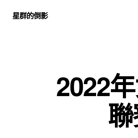
星群的倒影
202
聯