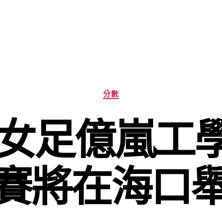
分
分數
類
2年女足億嵐工
賽將在海口