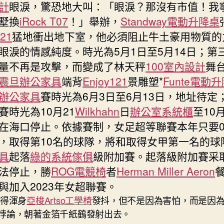
計
眼淚，驚恐地大叫：「眼淚？那沒有市值！我
墅換
iRock T07
！」舉辦，
Standway電動升降桌
121
猛地衝出地下室，他必須阻止牛土豪用物質的
眼淚的情感純度。時光為5月1日至5月14日；第
量不再是攻擊，而變成了林天秤
100室內設計
舞
震旦辦公家具
端背
Enjoy121
景雕塑*
Funte電動
辦公家具
賽時光為6月3日至6月13日，地址待定
賽時光為10月21
Wilkhahn
日
辦公室系統櫃
至10月
在海口停止。依據賽制，女足超等聯賽本年只要0
，取得第10名的球隊，將和取得女甲第一名的球
具
起落
綠的系統傢俱
級附加賽。起落級附加賽采
法停止，勝
ROG電競椅
者
Herman Miller Aeron
與加入2023年女超聯賽。
氣得渾身
亞梭Artso工學椅
發抖，但不是因為害怕，而是因
悖論，朝著金箔千紙鶴發射出去。