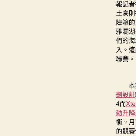
報記者
土豪則
險箱的
雅瀾湖
們的海
入。這
聯賽。
本
劃設計
4而
Xt
動升降
衡。月
的競賽