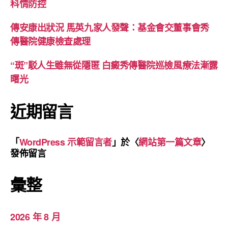
科情防控
傳安康出狀況 馬英九家人發聲：基金會交董事會秀
傳醫院健康檢查處理
“斑”駁人生雖無從隱匿 白癜秀傳醫院巡檢風療法漸露
曙光
近期留言
「
WordPress 示範留言者
」於〈
網站第一篇文章
〉
發佈留言
彙整
2026 年 8 月