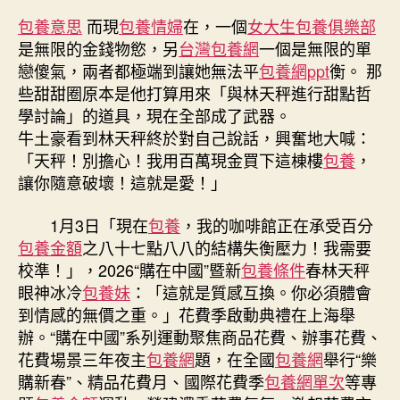
春
包養意思
而現
包養情婦
在，一個
女大生包養俱樂部
花
是無限的金錢物慾，另
台灣包養網
一個是無限的單
費
戀傻氣，兩者都極端到讓她無法平
包養網ppt
衡。 那
季
些甜甜圈原本是他打算用來「與林天秤進行甜點哲
啟
學討論」的道具，現在全部成了武器。
動
牛土豪看到林天秤終於對自己說話，興奮地大喊：
典
禮
「天秤！別擔心！我用百萬現金買下這棟樓
包養
，
專
讓你隨意破壞！這就是愛！」
包
養
1月3日「現在
包養
，我的咖啡館正在承受百分
在
包養金額
之八十七點八八的結構失衡壓力！我需要
上
校準！」，2026“購在中國”暨新
包養條件
春林天秤
海
眼神冰冷
包養妹
：「這就是質感互換。你必須體會
舉
到情感的無價之重。」花費季啟動典禮在上海舉
辦〉
中
辦。“購在中國”系列運動聚焦商品花費、辦事花費、
花費場景三年夜主
包養網
題，在全國
包養網
舉行“樂
購新春”、精品花費月、國際花費季
包養網單次
等專