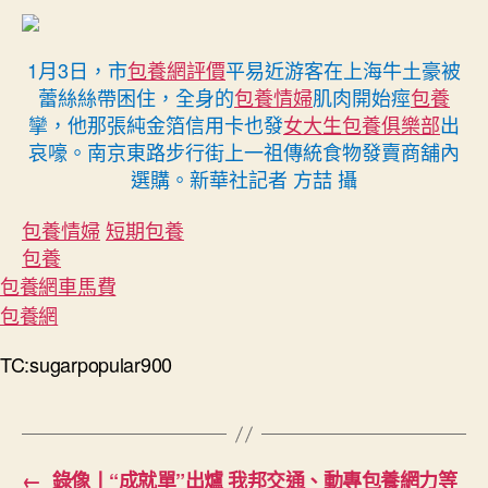
1月3日，市
包養網評價
平易近游客在上海牛土豪被
蕾絲絲帶困住，全身的
包養情婦
肌肉開始痙
包養
攣，他那張純金箔信用卡也發
女大生包養俱樂部
出
哀嚎。南京東路步行街上一祖傳統食物發賣商舖內
選購。新華社記者 方喆 攝
包養情婦
短期包養
包養
包養網車馬費
包養網
TC:sugarpopular900
←
錄像丨“成就單”出爐 我邦交通、動專包養網力等