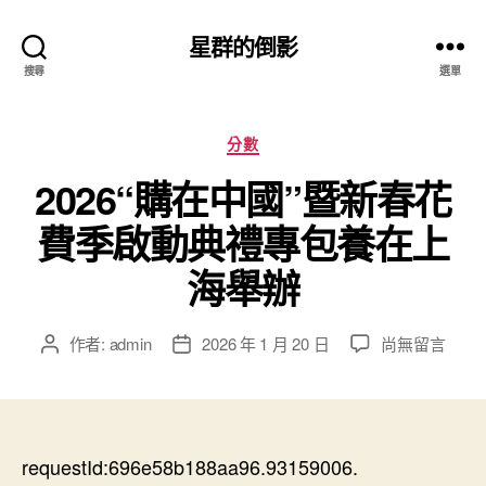
星群的倒影
搜尋
選單
分
分數
類
2026“購在中國”暨新春花
費季啟動典禮專包養在上
海舉辦
在
作者:
admin
2026 年 1 月 20 日
尚無留言
文
文
〈2026“購
章
章
在
作
發
中
者
佈
國”
日
暨
requestId:696e58b188aa96.93159006.
期
新