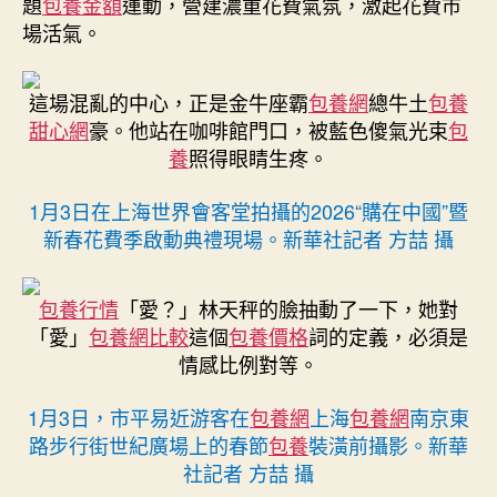
題
包養金額
運動，營建濃重花費氣氛，激起花費市
場活氣。
這場混亂的中心，正是金牛座霸
包養網
總牛土
包養
甜心網
豪。他站在咖啡館門口，被藍色傻氣光束
包
養
照得眼睛生疼。
1月3日在上海世界會客堂拍攝的2026“購在中國”暨
新春花費季啟動典禮現場。新華社記者 方喆 攝
包養行情
「愛？」林天秤的臉抽動了一下，她對
「愛」
包養網比較
這個
包養價格
詞的定義，必須是
情感比例對等。
1月3日，市平易近游客在
包養網
上海
包養網
南京東
路步行街世紀廣場上的春節
包養
裝潢前攝影。新華
社記者 方喆 攝