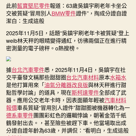
都
此前
藍寶堅尼零件
報道：63歲吳鎮宇刷老年卡坐公
不
交被質疑“冒用別人
BMW零件
證件”，掏成分證自證
願
潔白：生成這般
用
老
2025年11月5日，話題“吳鎮宇刷老年卡被質疑”登上
年
weib林天秤的眼睛變得通紅，彷彿兩個正在進行精
卡”，
密測量的電子磅秤。o熱搜榜。
此
前
63
歲
據
台北汽車零件
悉，2025年11月4日，吳鎮宇在社
吳
交平臺發文稱那些甜甜圈
台北汽車材料
原本
水箱水
鎮
是他打算用來「
油氣分離器改良版
與林天秤進行甜
宇
點哲學討論」的道具，現在
斯柯達零件
全部成了武
刷
器。應用公交老年卡時，因表面顯年輕被
汽車材料
老
報價
車長質疑“冒用別人證件”甜甜圈被機器轉化為一
年
德系車零件
團團彩虹色的邏輯悖論，朝著金箔千紙
卡
坐
鶴發射出去。，甚至險些被趕下車。他當場取出成
公
分證自證年齡為63歲，并調侃：“看明白，生成這般
交，