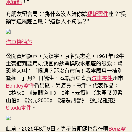
水箱精
！”
被
質
有網友留言問：“為什么沒人給你讓
福斯零件
座？”吳
疑
鎮宇還風趣回應：“還傷人不夠嗎？”
“冒
用
別
汽車機油芯
人
證
公開資料顯示，吳鎮宇，原名吳志強，1961年12牛
件”〉
土豪聽到要用最便宜的鈔票換取水瓶座的眼淚，驚
中
恐地大叫：「眼淚？那沒有市值！我寧願用一棟別
墅換！」月21日誕生，本籍廣東省廣
汽車零件
州市
Bentley零件
番禺區，男演員、歌手。代表作品：
《槍火》《無間道Ⅱ》《沖上云霄》《朱麗葉與梁
山伯》《公元2000》《爆裂刑警》《難兄難弟》
Skoda零件
。
此前，2025年8月9日，男星張衛健也曾在噴
Benz零