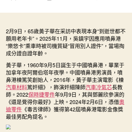
〈65
章
章
歲
作
發
男
者
佈
星
日
黃
2月9日，65歲黃子華在采訪中表現本身“到逝世都不
期
子
願用老年卡”。2025年11月，吳鎮宇因應用噴鼻港
華
“樂悠卡”乘車時被司機質疑“冒用別人證件”，當場掏
稱
成分證自證年齡。
本
身
黃子華，1960年9月5日誕生于中國噴鼻港，畢業于
“到
加拿年夜阿爾伯塔年夜學。中國噴鼻港男演員，噴
OSDER
鼻港棟篤笑創始人，2016年，黃子華主演電影《棟
奧
汽車材料
篤奸細》，飾演奸細陳師
汽車冷氣芯
長教
斯
師。2022
保時捷零件
年9月9日，其與鄧麗欣參演的
德
《還是覺得你最好》上映。2024年2月6日，憑借
德
奧
系
迪零件
《毒舌律師》獲得第42屆噴鼻港電影金像獎
車
最佳男配角提名。
逝
世