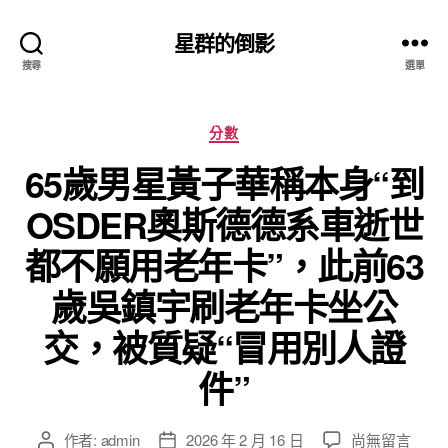
星群的倒影
搜尋
選單
分
分數
類
65歲男星黃子華稱本身“到
OSDER奧斯德德系車逝世
都不願用老年卡”，此前63
歲吳鎮宇刷老年卡坐公
交，被質疑“冒用別人證
件”
在
作者:
admin
2026 年 2 月 16 日
尚無留言
文
文