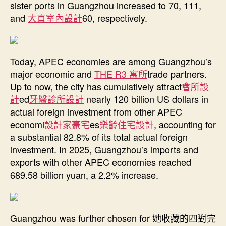
sister ports in Guangzhou increased to 70, 111,
and
大直室內設計
60, respectively.
Today, APEC economies are among Guangzhou’s
major economic and
THE R3 寓所
trade partners.
Up to now, the city has cumulatively attract
會所設
計
ed
牙醫診所設計
nearly 120 billion US dollars in
actual foreign investment from other APEC
economi
設計家豪宅
es
樂齡住宅設計
, accounting for
a substantial 82.8% of its total actual foreign
investment. In 2025, Guangzhou’s imports and
exports with other APEC economies reached
689.58 billion yuan, a 2.2% increase.
Guangzhou was further chosen for 她收藏的四對完