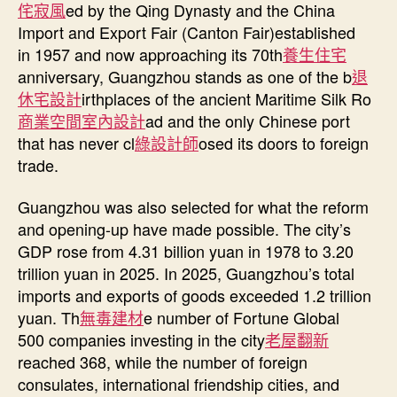
侘寂風
ed by the Qing Dynasty and the China
Import and Export Fair (Canton Fair)established
in 1957 and now approaching its 70th
養生住宅
anniversary, Guangzhou stands as one of the b
退
休宅設計
irthplaces of the ancient Maritime Silk Ro
商業空間室內設計
ad and the only Chinese port
that has never cl
綠設計師
osed its doors to foreign
trade.
Guangzhou was also selected for what the reform
and opening-up have made possible. The city’s
GDP rose from 4.31 billion yuan in 1978 to 3.20
trillion yuan in 2025. In 2025, Guangzhou’s total
imports and exports of goods exceeded 1.2 trillion
yuan. Th
無毒建材
e number of Fortune Global
500 companies investing in the city
老屋翻新
reached 368, while the number of foreign
consulates, international friendship cities, and