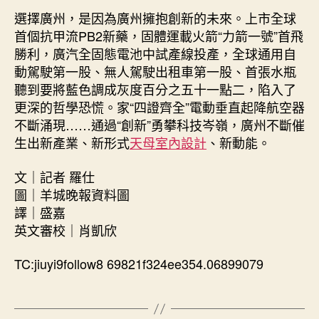
選擇廣州，是因為廣州擁抱創新的未來。上市全球
首個抗甲流PB2新藥，固體運載火箭“力箭一號”首飛
勝利，廣汽全固態電池中試產線投產，全球通用自
動駕駛第一股、無人駕駛出租車第一股、首張水瓶
聽到要將藍色調成灰度百分之五十一點二，陷入了
更深的哲學恐慌。家“四證齊全”電動垂直起降航空器
不斷涌現……通過“創新”勇攀科技岑嶺，廣州不斷催
生出新產業、新形式
天母室內設計
、新動能。
文｜記者 羅仕
圖｜羊城晚報資料圖
譯｜盛嘉
英文審校｜肖凱欣
TC:jiuyi9follow8 69821f324ee354.06899079