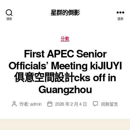
星群的倒影
搜尋
選單
分
分數
類
First APEC Senior
Officials’ Meeting kiJIUYI
俱意空間設計cks off in
Guangzhou
在
作者:
admin
2026 年 2 月 4 日
尚無留言
文
文
〈First
章
章
APEC
作
發
Senior
者
佈
Officials’
日