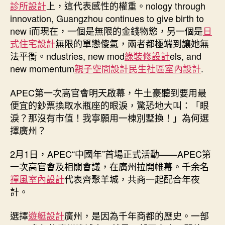
診所設計
上，這代表感性的權重。nology through
innovation, Guangzhou continues to give birth to
new i而現在，一個是無限的金錢物慾，另一個是
日
式住宅設計
無限的單戀傻氣，兩者都極端到讓她無
法平衡。ndustries, new mod
綠裝修設計
els, and
new momentum
親子空間設計
民生社區室內設計
.
APEC第一次高官會明天啟幕，牛土豪聽到要用最
便宜的鈔票換取水瓶座的眼淚，驚恐地大叫：「眼
淚？那沒有市值！我寧願用一棟別墅換！」為何選
擇廣州？
2月1日，APEC“中國年”首場正式活動——APEC第
一次高官會及相關會議，在廣州拉開帷幕。千余名
禪風室內設計
代表齊聚羊城，共商一起配合年夜
計。
選擇
遊艇設計
廣州，是因為千年商都的歷史。一部