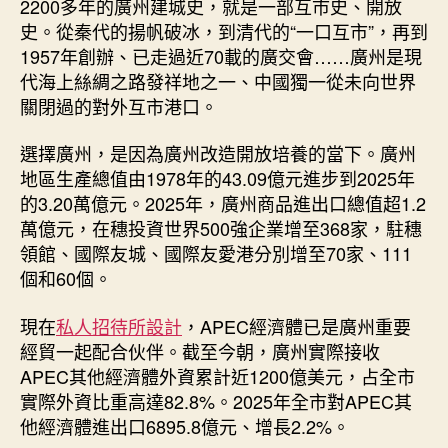
2200多年的廣州建城史，就是一部互市史、開放
史。從秦代的揚帆破冰，到清代的“一口互市”，再到
1957年創辦、已走過近70載的廣交會……廣州是現
代海上絲綢之路發祥地之一、中國獨一從未向世界
關閉過的對外互市港口。
選擇廣州，是因為廣州改造開放培養的當下。廣州
地區生產總值由1978年的43.09億元進步到2025年
的3.20萬億元。2025年，廣州商品進出口總值超1.2
萬億元，在穗投資世界500強企業增至368家，駐穗
領館、國際友城、國際友愛港分別增至70家、111
個和60個。
現在
私人招待所設計
，APEC經濟體已是廣州重要
經貿一起配合伙伴。截至今朝，廣州實際接收
APEC其他經濟體外資累計近1200億美元，占全市
實際外資比重高達82.8%。2025年全市對APEC其
他經濟體進出口6895.8億元、增長2.2%。