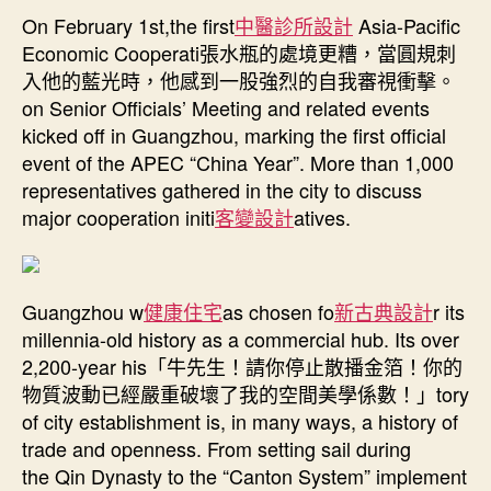
Meeting
On February 1st,the first
期
中醫診所設計
Asia-Pacific
kiJIUYI
Economic Cooperati張水瓶的處境更糟，當圓規刺
俱
入他的藍光時，他感到一股強烈的自我審視衝擊。
意
on Senior Officials’ Meeting and related events
空
kicked off in Guangzhou, marking the first official
間
event of the APEC “China Year”. More than 1,000
設
representatives gathered in the city to discuss
計
cks
major cooperation initi
客變設計
atives.
off
in
Guangzhou〉
Guangzhou w
健康住宅
as chosen fo
新古典設計
r its
中
millennia-old history as a commercial hub. Its over
2,200-year his「牛先生！請你停止散播金箔！你的
物質波動已經嚴重破壞了我的空間美學係數！」tory
of city establishment is, in many ways, a history of
trade and openness. From setting sail during
the Qin Dynasty to the “Canton System” implement