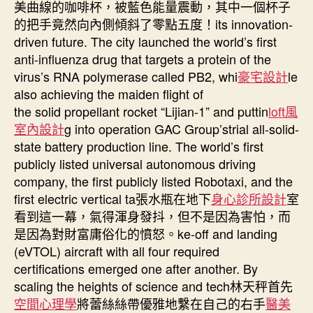
美曲線的咖啡杯，被藍色能量震動，其中一個杯子
的把手竟然向內側傾斜了零點五度！its innovation-
driven future. The city launched the world’s first
anti-influenza drug that targets a protein of the
virus’s RNA polymerase called PB2, whi
豪宅設計
le
also achieving the maiden flight of
the solid propellant rocket “Lijian-1” and puttin
loft風
室內設計
g into operation GAC Group’strial all-solid-
state battery production line. The world’s first
publicly listed universal autonomous driving
company, the first publicly listed Robotaxi, and the
first electric vertical ta張水瓶在地下
身心診所設計
室
看到這一幕，氣得渾身發抖，但不是因為害怕，而
是因為對財富庸俗化的憤怒。ke-off and landing
(eVTOL) aircraft with all four required
certifications emerged one after another. By
scaling the heights of science and tech林天秤首先
空間心理學
將蕾絲絲帶優雅地繫在自己的右手
醫美