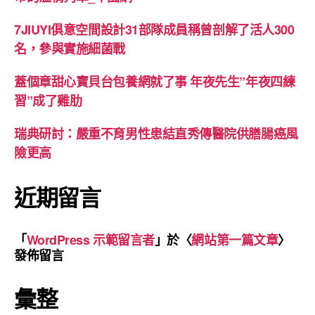
7JIUYI俱意空間設計31部隊成員稱曾剖解了活人300
名，參與實施細菌戰
蓋個章甜心寶貝台包養網就了事 年夜先生”年夜四練
習”成了雞肋
瑞典研討：嚴重不育男性患結直秀傳醫院供膳腸癌風
險更高
近期留言
「
WordPress 示範留言者
」於〈
網站第一篇文章
〉
發佈留言
彙整