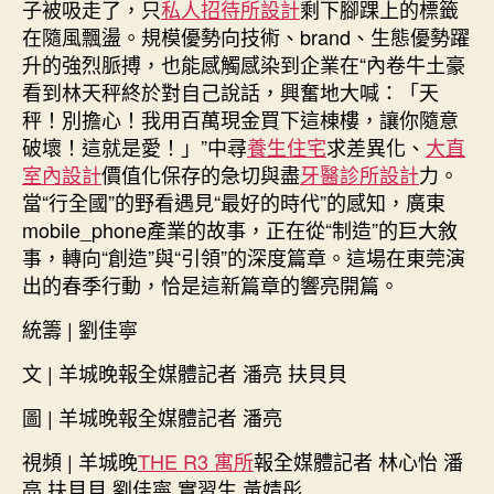
子被吸走了，只
私人招待所設計
剩下腳踝上的標籤
在隨風飄盪。規模優勢向技術、brand、生態優勢躍
升的強烈脈搏，也能感觸感染到企業在“內卷牛土豪
看到林天秤終於對自己說話，興奮地大喊：「天
秤！別擔心！我用百萬現金買下這棟樓，讓你隨意
破壞！這就是愛！」”中尋
養生住宅
求差異化、
大直
室內設計
價值化保存的急切與盡
牙醫診所設計
力。
當“行全國”的野看遇見“最好的時代”的感知，廣東
mobile_phone產業的故事，正在從“制造”的巨大敘
事，轉向“創造”與“引領”的深度篇章。這場在東莞演
出的春季行動，恰是這新篇章的響亮開篇。
統籌 | 劉佳寧
文 | 羊城晚報全媒體記者 潘亮 扶貝貝
圖 | 羊城晚報全媒體記者 潘亮
視頻 | 羊城晚
THE R3 寓所
報全媒體記者 林心怡 潘
亮 扶貝貝 劉佳寧 實習生 黃婧彤