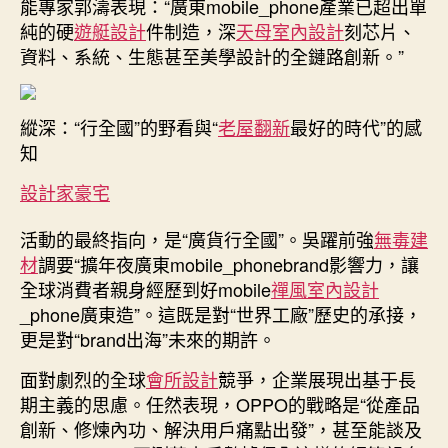
能專家郭濤表現：“廣東mobile_phone產業已超出單
純的硬
遊艇設計
件制造，深
天母室內設計
刻芯片、
資料、系統、生態甚至美學設計的全鏈路創新。”
縱深：“行全國”的野看與“
老屋翻新
最好的時代”的感
知
設計家豪宅
活動的最終指向，是“廣貨行全國”。吳躍前強
無毒建
材
調要“擴年夜廣東mobile_phonebrand影響力，讓
全球消費者親身經歷到好mobile
禪風室內設計
_phone廣東造”。這既是對“世界工廠”歷史的承接，
更是對“brand出海”未來的期許。
面對劇烈的全球
會所設計
競爭，企業展現出基于長
期主義的思慮。任然表現，OPPO的戰略是“從產品
創新、修煉內功、解決用戶痛點出發”，甚至能談及