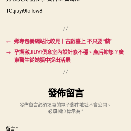
TC:jiuyi9follow8
←
鄉專包養網站比較見丨古戲臺上 不只要“戲”
→
孕期激JIUYI俱意室內設計素不穩、產后抑郁？廣
東醫生從她腦中捉出活蟲
發佈留言
發佈留言必須填寫的電子郵件地址不會公開。
必填欄位標示為
*
留言
*