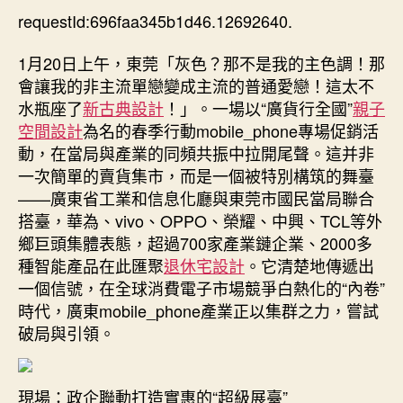
宅
requestId:696faa345b1d46.12692640.
期
設
計
1月20日上午，東莞「灰色？那不是我的主色調！那
700
會讓我的非主流單戀變成主流的普通愛戀！這太不
家
水瓶座了
新古典設計
！」。一場以“廣貨行全國”
親子
企
空間設計
為名的春季行動mobile_phone專場促銷活
業、
動，在當局與產業的同頻共振中拉開尾聲。這并非
2000
一次簡單的賣貨集市，而是一個被特別構筑的舞臺
款
產
——廣東省工業和信息化廳與東莞市國民當局聯合
品
搭臺，華為、vivo、OPPO、榮耀、中興、TCL等外
集
鄉巨頭集體表態，超過700家產業鏈企業、2000多
結，
種智能產品在此匯聚
退休宅設計
。它清楚地傳遞出
東
一個信號，在全球消費電子市場競爭白熱化的“內卷”
莞
時代，廣東mobile_phone產業正以集群之力，嘗試
演
破局與引領。
出
消
費
電
現場：政企聯動打造實惠的“超級展臺”