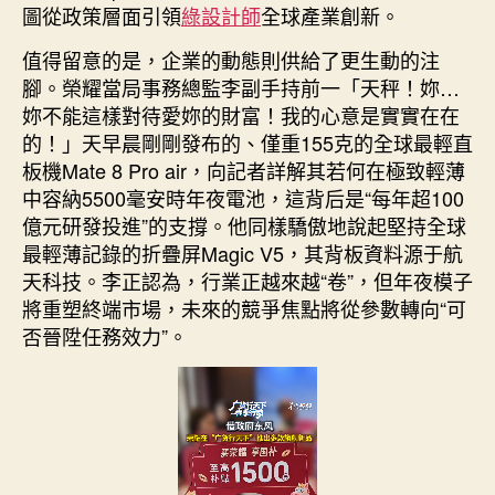
圖從政策層面引領
綠設計師
全球產業創新。
值得留意的是，企業的動態則供給了更生動的注
腳。榮耀當局事務總監李副手持前一「天秤！妳…
妳不能這樣對待愛妳的財富！我的心意是實實在在
的！」天早晨剛剛發布的、僅重155克的全球最輕直
板機Mate 8 Pro air，向記者詳解其若何在極致輕薄
中容納5500毫安時年夜電池，這背后是“每年超100
億元研發投進”的支撐。他同樣驕傲地說起堅持全球
最輕薄記錄的折疊屏Magic V5，其背板資料源于航
天科技。李正認為，行業正越來越“卷”，但年夜模子
將重塑終端市場，未來的競爭焦點將從參數轉向“可
否晉陞任務效力”。