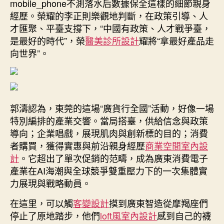
mobile_phone不測落水后數據保全這樣的細節親身
經歷。榮耀的李正則樂觀地判斷，在政策引導、人
才匯聚、平臺支撐下，“中國有政策、人才戰爭臺，
是最好的時代”，榮
醫美診所設計
耀將“拿最好產品走
向世界”。
郭濤認為，東莞的這場“廣貨行全國”活動，好像一場
特別編排的產業交響。當局搭臺，供給信念與政策
導向；企業唱戲，展現肌肉與創新標的目的；消費
者購買，獲得實惠與前沿親身經歷
商業空間室內設
計
。它超出了單次促銷的范疇，成為廣東消費電子
產業在AI海潮與全球競爭雙重壓力下的一次集體實
力展現與戰略動員。
在這里，可以觸
客變設計
摸到廣東智造從摩羯座們
停止了原地踏步，他們
loft風室內設計
感到自己的襪