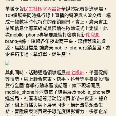
子
羊城晚報
民生社區室內設計
全媒體記者步進現場，
產
業
109個展臺同時進行線上直播的聲浪與人流交織，構
交
成一幅數字時代特有的產銷圖景。會上，廣東省工
響〉
業和信息化廳黨組成員陳績在啟動儀式上定調，此
中
次mobile_phone專場要繼續打響廣貨新
侘寂風
brand抽像，匯聚各年夜電商平臺、媒體等賦能資
源，焦點目標是“讓廣東mobile_phone行銷全國，為
企業拓市場、拿訂單、促生產”。
與此同時，活動通過領導巡展
豪宅設計
、平臺促銷
等情勢，線上聯合京東、快手、抖音等平臺開設“廣
貨行全國”春季行動專區或話題，線下現場開展
mobile_phone等消費電子結果展及mobile_phone走
進當局、社區專場等活動給消費者帶來實惠。據介
紹，線上直播與線下展現同步，構建流量聚合生
態，晉陞廣東消費電子曝光度與影響力，多家企業