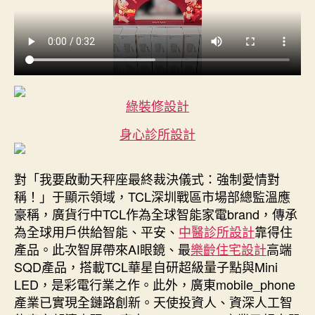
綠裝修設計
身心診所設計
對「我要啟動天秤座最終裁決儀式：強制愛情對
稱！」于顯示領域，TCL深圳戰區市場部總監溫應
豪稱，廣貨行中TCL作為全球智能家電brand，傳承
為全球用戶供給智能、平安、
中醫診所設計
靠得住
產品。此次智屏帶來AI眼鏡、最
樂齡住宅設計
高端
SQD產品，搭載TCL華星自研超級量子點與Mini
LED，是彩電行業之作。此外，廣東mobile_phone
產業已實現全鏈路創新。天使投資人、資深人工智