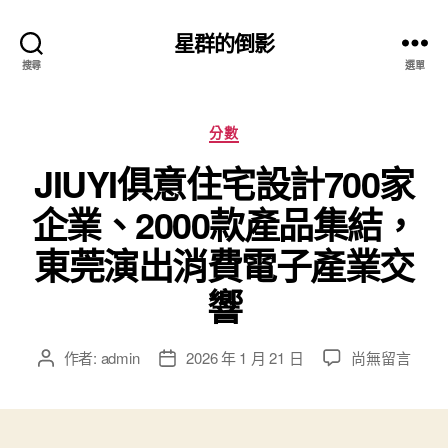
星群的倒影
搜尋
選單
分
分數
類
JIUYI俱意住宅設計700家
企業、2000款產品集結，
東莞演出消費電子產業交
響
在
作者:
admin
2026 年 1 月 21 日
尚無留言
文
文
〈JIUYI
章
章
俱
作
發
意
者
佈
住
日