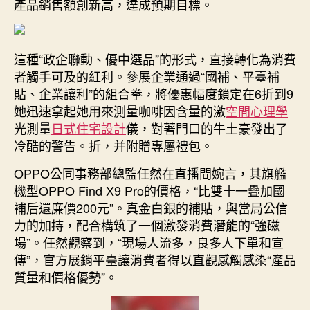
產品銷售額創新高，達成預期目標。
這種“政企聯動、優中選品”的形式，直接轉化為消費
者觸手可及的紅利。參展企業通過“國補、平臺補
貼、企業讓利”的組合拳，將優惠幅度鎖定在6折到9
她迅速拿起她用來測量咖啡因含量的激
空間心理學
光測量
日式住宅設計
儀，對著門口的牛土豪發出了
冷酷的警告。折，并附贈專屬禮包。
OPPO公同事務部總監任然在直播間婉言，其旗艦
機型OPPO Find X9 Pro的價格，“比雙十一疊加國
補后還廉價200元”。真金白銀的補貼，與當局公信
力的加持，配合構筑了一個激發消費潛能的“強磁
場”。任然觀察到，“現場人流多，良多人下單和宣
傳”，官方展銷平臺讓消費者得以直觀感觸感染“產品
質量和價格優勢”。