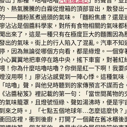
的、熱氣騰騰的白霧從燈箱的頂部冒出，散發出
的——麵粉蒸煮過頭的氣味。「麵粉焦慮？還是
廖沾沾是個醬料學家，對所有食物相關的氣味都
聞出來了，這是一種只有在極度巨大的麵團因為
發出的氣味。街上的行人陷入了混亂。汽車不知
停，因為無論從哪個方向看，都是綠燈。一個穿
小心翼翼地把車停在路中央，搖下車窗，對著紅
喂！你為什麼咕嚕咕嚕？你倒是紅一下啊！我要
燈沒用啊！」廖沾沾感覺到一陣心悸。這種氣味
「咕嚕」聲，與他兒時聽到的家傳預言不謀而合
《沾醬秘笈》裡記載的第一句：「當世間萬物的
的氣味籠罩，且燈號恒綠、聲如湯沸時，便是宇
到來之時。」「七點五個地球年…怎麼這麼快？
衝回店裡，衝到後廚，打開了一個藏在舊冰櫃後