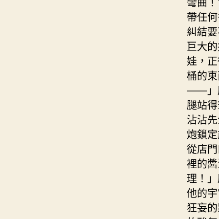
彎曲！
帶任何
糾結要
巨大的
娃，正
桶的東
——」
腿站得
沾沾先
炮鎖定
從店門
裡的醬
理！」
他的宇
狂妄的