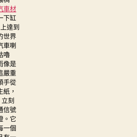
汽車材
一下缸
神上達到
的世界
汽車喇
咕嚕
而像是
這嚴重
順手從
生紙，
，立刻
通信號
燈。它
每一個
且有一