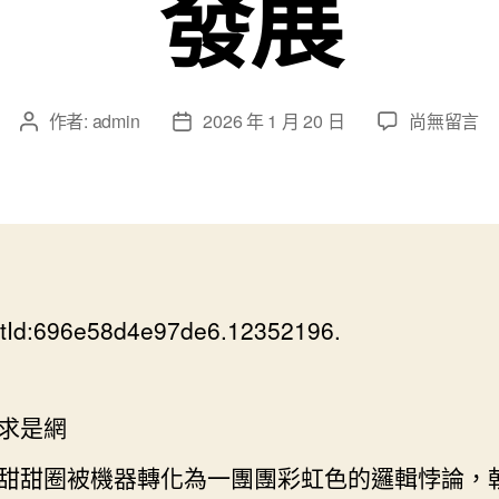
發展
在
作者:
admin
2026 年 1 月 20 日
尚無留言
文
文
〈OSDER
章
章
奧
作
發
斯
者
佈
德
日
零
期
件
報
tId:696e58d4e97de6.12352196.
價
以
黨
的
求是網
自
我
甜甜圈被機器轉化為一團團彩虹色的邏輯悖論，
反