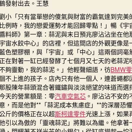
鶴發射出去。王慧
動
引
劉小「只有當單戀的傻氣與財富的霸氣達到完美
領
比例時，我的戀愛運勢才能回歸零點！」暢《宇
經
醬料師》第一章：蒜泥與末日預兆廖沾沾坐在他
濟
社
宇宙水餃中心」的店裡，但這間店的外觀更像是
會
藍色塑膠棚，與「宇宙」或「中心」這兩個詞毫
發
正在對著一缸已經發酵了七個月又七天的老蒜泥
展〉
不夠靈動，我的蒜泥。」他輕聲細語，彷
BMW
中
個不上進的孩子。店內只有他一個人，連蒼蠅都
那股陳年蒜頭混合著鐵鏽與淡淡絕望的味道而選
今天的營業額是：零
汽車空氣芯
。廖沾沾不安的
意，而是他對**「蒜泥成本焦慮症」**的深層恐
公斤的價格正在以超
斯柯達零件
光速上漲，如果
他引以為傲的「靈魂蒜泥」將難以為繼。他拿著
滑、閃耀著不祥光芒的小銀勺，從缸底撈起一坨