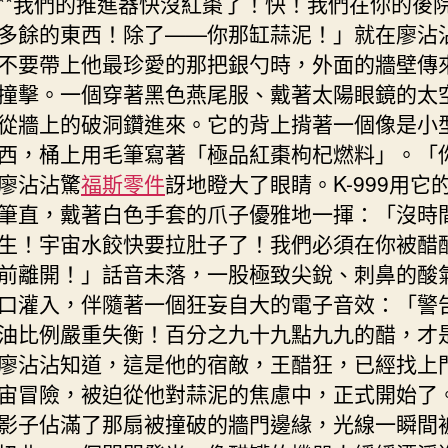
**我們的推進器快沒紅棗了！快！我們在你的後
多餘的東西！除了——你那缸蒜泥！」就在廖沾
不要帶上他最珍愛的那把銀勺時，外面的牆壁傳
撞擊。一個穿著黑色燕尾服、戴著太陽眼鏡的太
從牆上的破洞鑽進來。它的背上揹著一個像是小
西，桶上用毛筆寫著「極品紅棗枸杞燃料」。「
廖沾沾驚
福斯零件
訝地瞪大了眼睛。K-999用它
筆直，戴著白色手套的爪子優雅地一揮：「沒時
生！宇宙水餃快要拉肚子了！我們必須在你被醋
前離開！」話音未落，一股極致尖銳、刺鼻的酸
口灌入，伴隨著一個狂妄自大的電子音效：「警
油比例嚴重失衡！百分之九十九點九九的醋，才
廖沾沾知道，這是他的宿敵，王醋狂，已經找上
宙冒險，被迫從他對蒜泥的焦慮中，正式開始了
影子佔滿了那扇被撞破的牆門邊緣，光線一瞬間