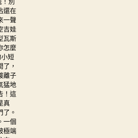
院！別
沾還在
來一聲
空吉娃
型瓦斯
你怎麼
的小短
間了，
酸離子
氣猛地
告！這
是真
門了。
。一個
被極端