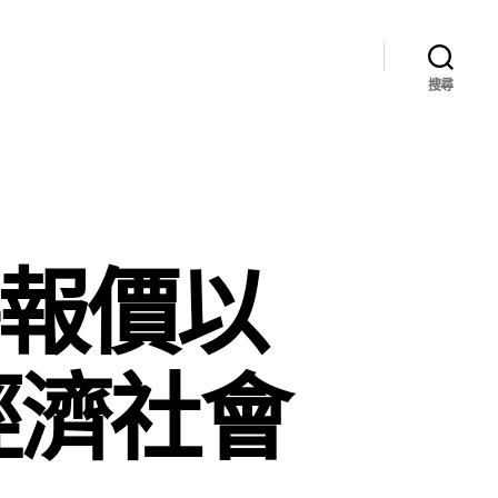
搜尋
件報價以
經濟社會