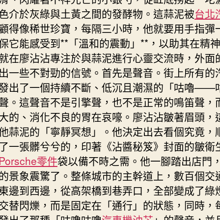
色介於灰綠與土黃之間的發酵物。這蒜泥被
台北
顧得像稀世珍寶，每隔三小時，他就要用手指彈
保它能感受到**「溫和的震動」**，以助其在精
就在廖沾沾專注於與蒜泥進行心靈交流時，外面
出一些不對勁的信號。首先是聲音。街上所有的
發出了一個持續不斷、低沉且潮濕的「咕嚕——
聲。這聲音不是引擎聲，也不是正常的鳴笛聲，
大的、消化不良的胃在哀嚎。廖沾沾皺著眉頭，
他蒜泥的「寧靜冥想」。他決定出去看個究竟，
了一張髒兮兮的，印著《沾醬秘笈》封面的皺衛
Porsche零件
袋以備不時之需。他一腳踏出店門
的景象震驚了。整條城市的主幹道上，數百個交
東邊到西邊，從高架橋到巷弄口，全部變成了綠
交替閃爍，而是固定在「通行」的狀態，同時，
發出了那種「咕嚕咕嚕
汽車機油芯
」的聲音，並