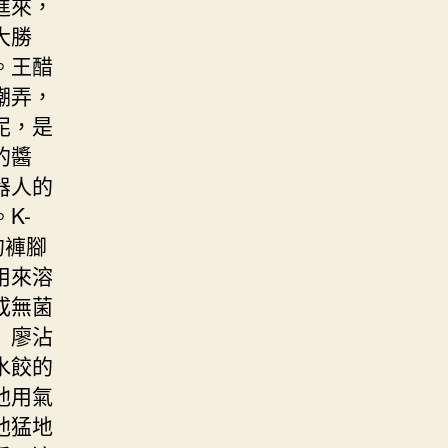
進來，
大勝
。王醋
嘲弄，
泥，是
的醬
器人的
K-
的褲腳
用來溶
成無菌
」廖沾
水餃的
他用氣
他猛地