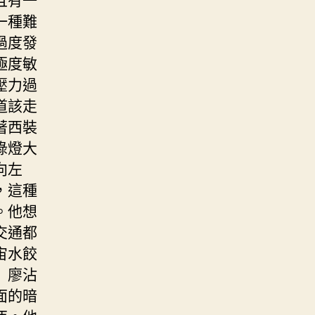
一種難
過度發
極度敏
壓力過
道該走
著西裝
綠燈大
向左
，這種
。他想
交通都
宙水餃
」廖沾
面的暗