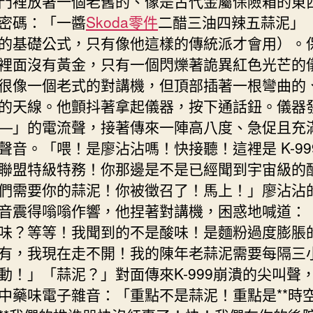
門裡放著一個老舊的、像是古代金屬保險箱的東
密碼：「一醬
Skoda零件
二醋三油四辣五蒜泥」
的基礎公式，只有像他這樣的傳統派才會用）。
裡面沒有黃金，只有一個閃爍著詭異紅色光芒的
很像一個老式的對講機，但頂部插著一根彎曲的
的天線。他顫抖著拿起儀器，按下通話鈕。儀器
—」的電流聲，接著傳來一陣高八度、急促且充
聲音。「喂！是廖沾沾嗎！快接聽！這裡是 K-99
聯盟特級特務！你那邊是不是已經聞到宇宙級的
們需要你的蒜泥！你被徵召了！馬上！」廖沾沾
音震得嗡嗡作響，他捏著對講機，困惑地喊道：
味？等等！我聞到的不是酸味！是麵粉過度膨脹
有，我現在走不開！我的陳年老蒜泥需要每隔三
動！」「蒜泥？」對面傳來K-999崩潰的尖叫聲
中藥味電子雜音：「重點不是蒜泥！重點是**時