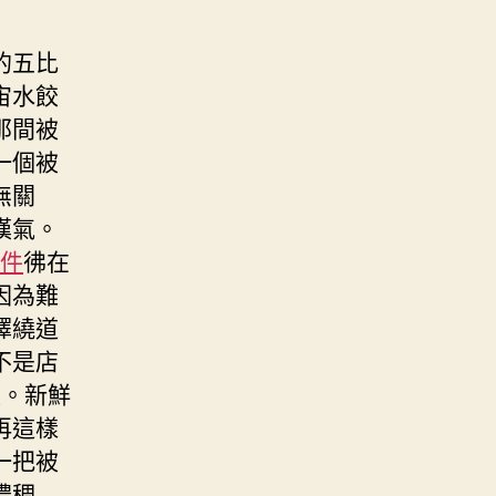
的五比
宙水餃
那間被
一個被
無關
嘆氣。
零件
彿在
因為難
擇繞道
不是店
懼。新鮮
再這樣
一把被
濃稠