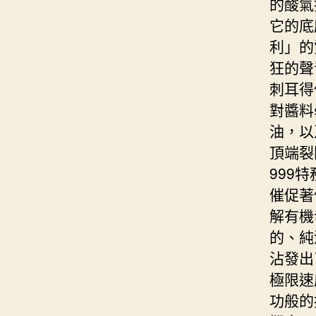
的酸氣
它的底
利」的
狂的聲
刺耳得
對醬料
油，以
頂端裂
999
催促著
解有機
的、純
沾發出
極限速
功般的