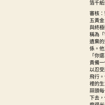
箔千紙
審核：
五黃金
與終極
稱為「
遺棄的
係。他
「你還
責備一
以忍受
飛行。
裡的生
蒜頭每
下去，
磨得光