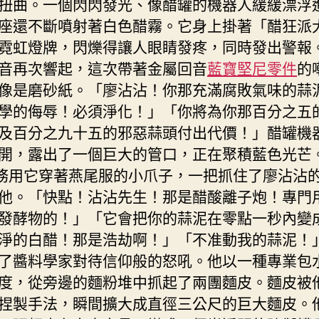
扭曲。一個閃閃發光、像醋罐的機器人緩緩漂浮
座還不斷噴射著白色醋霧。它身上掛著「醋狂派
霓虹燈牌，閃爍得讓人眼睛發疼，同時發出警報
音再次響起，這次帶著金屬回音
藍寶堅尼零件
的
像是磨砂紙。「廖沾沾！你那充滿腐敗氣味的蒜
學的侮辱！必須淨化！」「你將為你那百分之五
及百分之九十五的邪惡蒜頭付出代價！」醋罐機
開，露出了一個巨大的管口，正在聚積藍色光芒。
特務用它穿著燕尾服的小爪子，一把抓住了廖沾沾
他。「快點！沾沾先生！那是醋酸離子炮！專門
發酵物的！」「它會把你的蒜泥在零點一秒內變
淨的白醋！那是浩劫啊！」「不准動我的蒜泥！
了醬料學家對待信仰般的怒吼。他以一種專業包
度，從旁邊的麵粉堆中抓起了兩團麵皮。麵皮被
捏製手法，瞬間擴大成直徑三公尺的巨大麵皮。