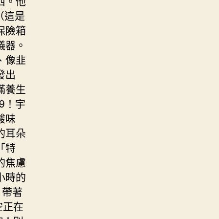
西。他
（這是
保險箱
儀器。
、像韭
發出
滿養生
9！宇
酸味
的耳朵
「特
的焦慮
小時的
，帶著
空正在