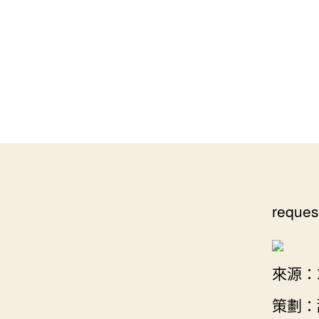
reques
來源：
策劃：