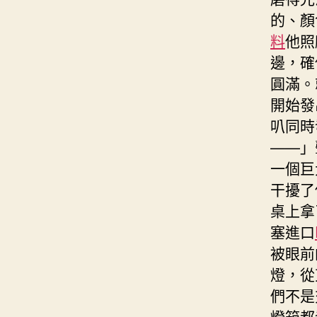
的、顏
料
他照
邊，確
圓滿。
開始發
叭同時
——」
一個巨
干擾了
桌上拿
塞進口
被眼前
燈，從
們不是
燈箱都