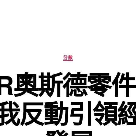
分
分數
類
ER奧斯德零
我反動引領