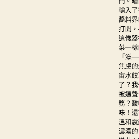
門。暗
輸入了
醬料界
打開，
這儀器
菜一樣
「滋—
焦慮的
宙水餃
了？我
被這聲
務？酸
味！還
溫和震
濃濃的