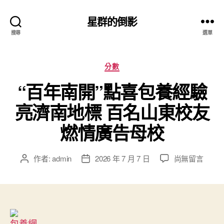
星群的倒影
搜尋
選單
分
分數
類
“百年南開”點喜包養經驗
亮濟南地標 百名山東校友
燃情廣告母校
在
作者:
admin
2026 年 7 月 7 日
尚無留言
文
文
〈“百
章
章
年
作
發
南
者
佈
開”
日
點
期
包養網
喜