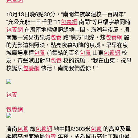
包
10月13日晚6點30分，“南開年夜學建校一百周年”
養
經
“允公允能一日千里”“I?
包養網
南開”等巨幅字幕同時
驗
包養網
在濟南地標媒體綠地中間、海潮年夜廈、濟
亮
南第一貿易街泉城
包養
路“魔方”閃爍，炫
包養網
麗
濟
的光影遠相照映，點亮夜幕初降的泉城。早早在泉
南
城廣場泉標
包養
前集結的百名
包養
山東
包養網
校
地
友，齊聲喊出對母
包養
校的祝願：“我在山東，祝母
標
校誕辰
包養網
快活！南開我們愛你！”
百
名
山
東
包養
校
友
包養網
燃
情
廣
濟南
包養
綠
包養網
地中間以303米
包養
的高度及單
告
母
樓體亮燈面積最
包養
年夜，成為城市亮化工程中最