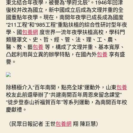
東北結合年夜學，被譽為“學府北辰”。1946年回津
復校并改為國立，新中國成立后成為文理并重的全
國重點年夜學。現在，南開年夜學已成長成為國度
“211工程”和“985工程”重點扶植的綜合性研討型年夜
學、國
包養網
度世界一流年夜學扶植高校，學科門
類籠罩文、史、哲、經、管、法、理、工、農、
醫、教、藝
包養
等，構成了文理并重、基本寬厚、
凸起利用與立異的辦學特點，在國內外
包養
享有盛
譽。
除積極介入“百年南開，點亮全球”運動外，山東
包養
校友此前還舉辦了“共建南開百年周恩來留念課堂”
“徒步登泰山祈福賀百年”等系列運動，為南開百年校
慶獻禮。
（民眾日報記者 王世
包養網
翔 陳巨慧）