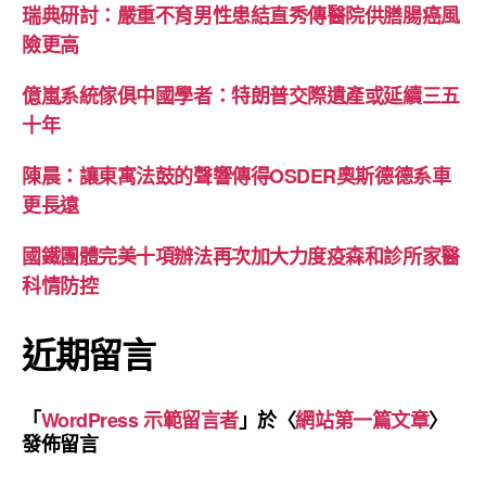
瑞典研討：嚴重不育男性患結直秀傳醫院供膳腸癌風
險更高
億嵐系統傢俱中國學者：特朗普交際遺產或延續三五
十年
陳晨：讓東寓法鼓的聲響傳得OSDER奧斯德德系車
更長遠
國鐵團體完美十項辦法再次加大力度疫森和診所家醫
科情防控
近期留言
「
WordPress 示範留言者
」於〈
網站第一篇文章
〉
發佈留言