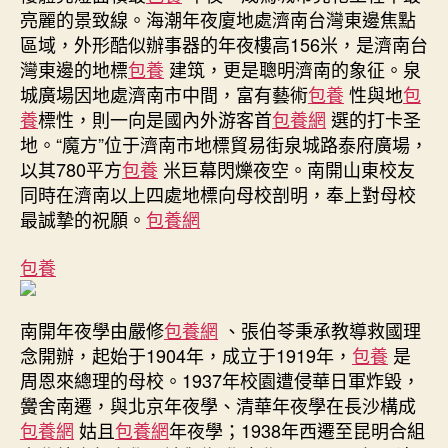
校〉
亮麗的景致線。海潮年夜廈地處濟南台灣東邊焦點
中
區域，外形酷似辦事器的年夜樓高156米，是濟南台
灣東邊的地標
包養
建筑，更是聰明濟南的象征。泉
城廣場因地處濟南市中間，富有藝術
包養
性與地
包
養
標性，則一向是國內外游客首
包養網
選的打卡圣
地。“魔方”位于濟南市地標貿易街泉城路泰府廣場，
以其780平方
包養
米巨幕閃爍夜空。南開山東校友
同時在濟南以上四處地標向母校剖明，奉上對母校
最誠摯的祝願。
包養網
包養
南開年夜學由嚴修
包養網
、張伯苓秉承教導救國理
念開辦，起始于1904年，成立于1919年，
包養
是
周恩來總理的母校。1937年校園遭侵華日軍炸毀，
黌舍南遷，與北京年夜學、清華年夜學在長沙構成
包養網
姑且
包養網
年夜學；1938年西遷至昆明合組