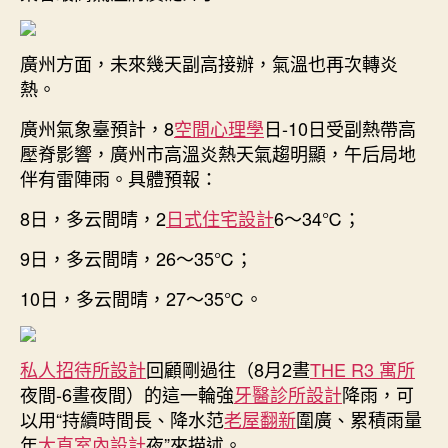
廣州方面，未來幾天副高接辦，氣溫也再次轉炎
熱。
廣州氣象臺預計，8
空間心理學
日-10日受副熱帶高
壓脊影響，廣州市高溫炎熱天氣趨明顯，午后局地
伴有雷陣雨。具體預報：
8日，多云間晴，2
日式住宅設計
6～34℃；
9日，多云間晴，26～35℃；
10日，多云間晴，27～35℃。
私人招待所設計
回顧剛過往（8月2晝
THE R3 寓所
夜間-6晝夜間）的這一輪強
牙醫診所設計
降雨，可
以用“持續時間長、降水范
老屋翻新
圍廣、累積雨量
年
大直室內設計
夜”來描述。