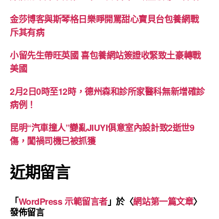
金莎博客與斯琴格日樂睜開罵甜心寶貝台包養網戰
斥其有病
小留先生帶旺英國 喜包養網站簽證收緊致土豪轉戰
美國
2月2日0時至12時，德州森和診所家醫科無新增確診
病例！
昆明“汽車撞人”變亂JIUYI俱意室內設計致2逝世9
傷，闖禍司機已被抓獲
近期留言
「
WordPress 示範留言者
」於〈
網站第一篇文章
〉
發佈留言