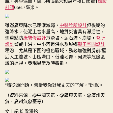
脫，笑容滿面，隨心所.6毫米和最年夜日雨量1
綠設
計師
056.7毫米。
雖然廣東降水已逐漸減弱，
中醫診所設計
但後期的
強降水，使泥土含水量高，地質災害具有滯后性，
需重點防
綠裝修設計
范滑坡、泥石流、崩塌，
會所
設計
警戒山洪、中小河道洪水及城鄉
親子空間設計
積澇。尤其是下圖的橙色區域，務必加強對房前/屋
后人工邊坡、山區溝口、低洼地帶、河流等危險區
域的巡視，發現異常及時撤離。
“請從頭開始，告訴我你對我丈夫的了解，”她說。
（資料來源：@中國天氣、@廣東天氣、@廣州天
氣、廣州氣象臺等）
文丨記者 梁澤銘