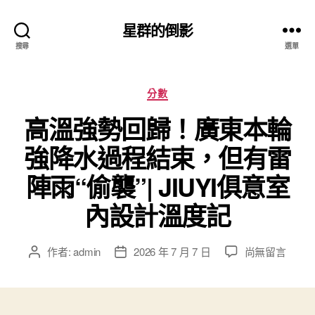
星群的倒影
搜尋
選單
分
分數
類
高溫強勢回歸！廣東本輪
強降水過程結束，但有雷
陣雨“偷襲”| JIUYI俱意室
內設計溫度記
在
作者:
admin
2026 年 7 月 7 日
尚無留言
文
文
〈高
章
章
溫
作
發
強
者
佈
勢
日