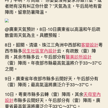
JIUYI
者她有沒有糾正你什麼？”天氣為主，午后局地有雷
俱
陣雨，留意防暑降溫。
意
室
內
@廣東天氣預計，8日-10日廣東省以高溫和午后疏
設
計
散雷雨天氣為主。具體預報：
溫
8日，韶關、清遠、珠江三角洲中西部和
客變設計
粵
度
西市縣多
民生社區室內設計
云，有疏散（雷）陣
記〉
中
雨，其余市縣多云，午后部分有
醫美診所設計
（雷）陣雨。年夜部市縣最高氣溫將介于33～37℃
之間。
9日，廣東省年夜部市縣多云間好天，午后部分有
（雷）陣雨；最高氣溫將廣泛介于33～37℃。
10日，粵東市縣多云轉（雷）陣雨，其余
天母室內
設計
市縣多云間好天，午后部分有（雷）陣雨。廣
東省最高氣溫將廣泛介于33℃～37℃。